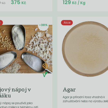
Do košíku:
Do košíku:
375
129
(375
)
(129
)
Kč
Kč
9
Kč
Kč
/ Kg
Kč
e
Akce
-38%
jový nápoj v
Agar
ášku
Agar je přírodní řasa vhodná k
zahušťování nebo na výrobu želé
ý nápoj se používá jako
nativa mléka k běžnému pití,