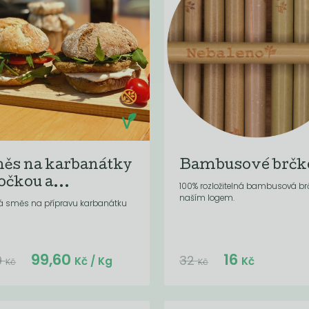
ěs na karbanátky
Bambusové brčk
očkou a...
100% rozložitelná bambusová br
naším logem.
á směs na přípravu karbanátku
Do košíku:
Do košíku:
99,60
16
(99
)
(16
)
Kč
Kč
9
32
Kč
/ Kg
Kč
Kč
Kč