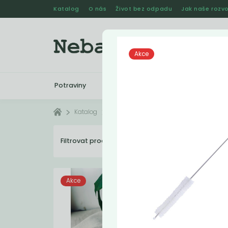
Katalog
O nás
Život bez odpadu
Jak naše rozvo
Akce
Potraviny
Drogerie
Kosmetika
Katalog
V akci
Filtrovat produkty
35
Dopo
Akce
Akc