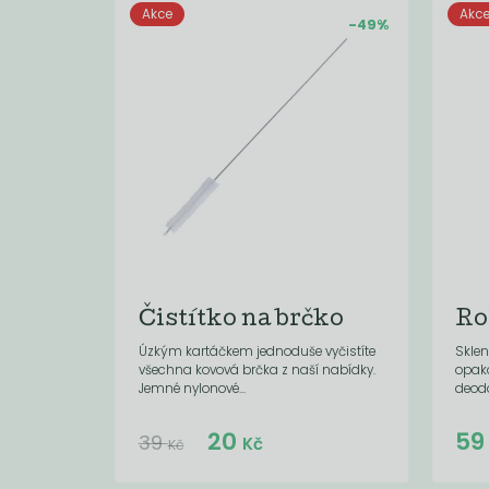
Akce
Akc
-49%
Čistítko na brčko
Ro
Úzkým kartáčkem jednoduše vyčistíte
Sklen
všechna kovová brčka z naší nabídky.
opak
Jemné nylonové...
deod
Do košíku:
20
5
(20
)
Kč
39
Kč
Kč