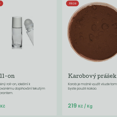
e
Akce
ll-on
Karobový prášek
ěný roll-on, ideální k
Karob je možné využít všude tam
ovanému doplňování tekutým
byste použili kakao.
orantem.
Do košíku:
Do košíku:
9
219
(59
)
(219
)
Kč
Kč
Kč
Kč
/ Kg