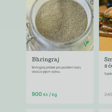
Bhringraj
Sm
s č
Bhringraj prášek pro posílení růstu
vlasů a jejich výživu.
Sypk
Do košíku:
900
(45
)
Kč
24
Kč
/ Kg