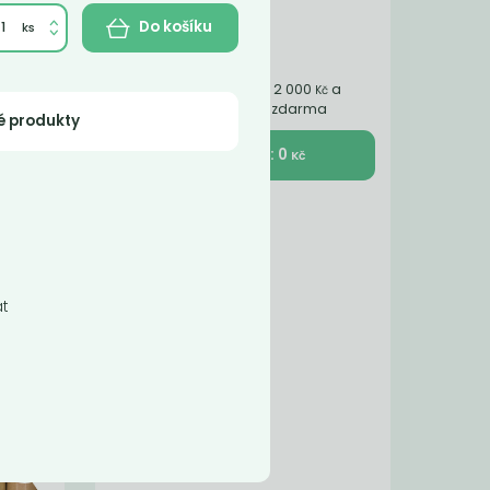
Do košíku
Nakupte ještě za 2 000
a
Kč
získáte dopravu zdarma
é produkty
K pokladně : 0
Kč
ce
ý z
n z
t
-50%