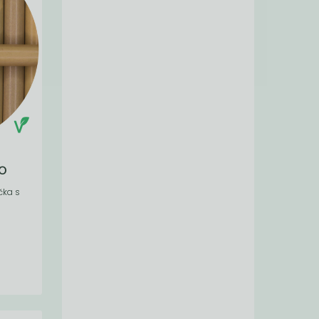
o
čka s