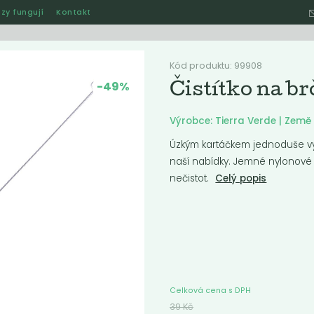
zy fungují
Kontakt
Hle
Kód produktu: 99908
-49%
Čistítko na b
Ostatní
Akce
Jak naše rozvozy funguj
Výrobce: Tierra Verde | Zem
Úzkým kartáčkem jednoduše vy
naší nabídky. Jemné nylonové 
nečistot.
Celý popis
ručené
Nejlevnější
Nejdražší
Nejprodávanější
Nejnověj
e
Akce
Celková cena s DPH
39
Kč