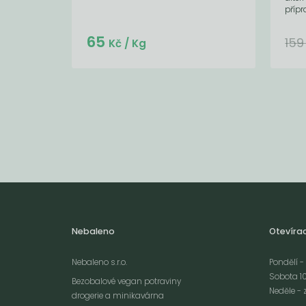
přípr
65
15
Kč
/ Kg
Nebaleno
Otevíra
Nebaleno s.r.o.
Pondělí - 
Sobota 10
Bezobalové vegan potraviny
Neděle - 
drogerie a minikavárna