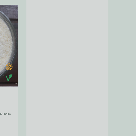
tózovou