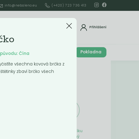
info@nebaleno.eu
(+420) 723 736 413
dat
Přihlášení
rčko
Cena celkem
Pokladna
í
ě původu: Čína
0
Kč
čistíte všechna kovová brčka z
Obsah košíku
štětinky zbaví brčko všech
ší
Obsah košíku
je prázdný