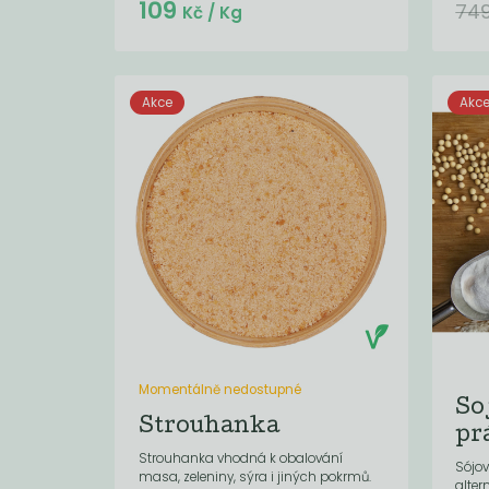
109
74
Kč
/ Kg
Akce
Akc
Momentálně nedostupné
So
Strouhanka
pr
Strouhanka vhodná k obalování
Sójov
masa, zeleniny, sýra i jiných pokrmů.
alter