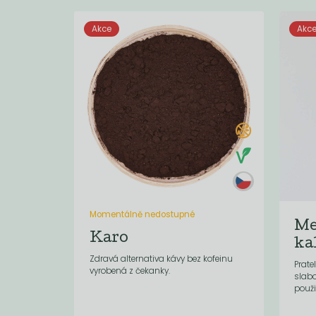
Akce
Akc
Momentálně nedostupné
Me
Karo
ka
Zdravá alternativa kávy bez kofeinu
Prate
vyrobená z čekanky.
slab
použit