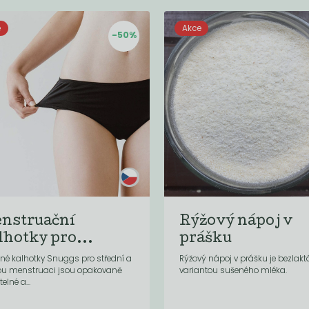
e
Akce
-50%
nstruační
Rýžový nápoj v
lhotky pro...
prášku
lné kalhotky Snuggs pro střední a
Rýžový nápoj v prášku je bezlak
ou menstruaci jsou opakovaně
variantou sušeného mléka.
elné a...