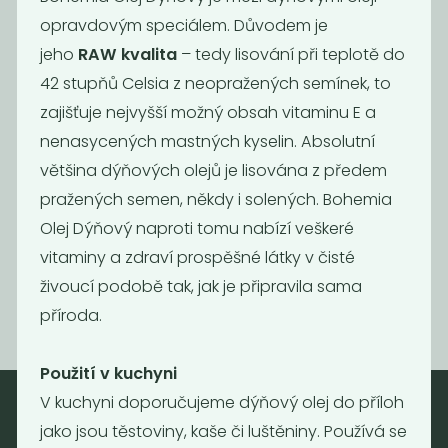
opravdovým speciálem. Důvodem je
jeho
RAW kvalita
– tedy lisování při teplotě do
42 stupňů Celsia z neopražených semínek, to
zajišťuje nejvyšší možný obsah vitaminu E a
nenasycených mastných kyselin. Absolutní
většina dýňových olejů je lisována z předem
Vinný ocet bílý
Ocet lihový 10%
pražených semen, někdy i solených. Bohemia
6%
Olej Dýňový naproti tomu nabízí veškeré
65
55
Kč
/ Kg
Kč
/ Kg
vitaminy a zdraví prospěšné látky v čisté
živoucí podobě tak, jak je připravila sama
příroda.
Použití v kuchyni
V kuchyni doporučujeme dýňový olej do příloh
jako jsou těstoviny, kaše či luštěniny. Používá se
Nebaleno