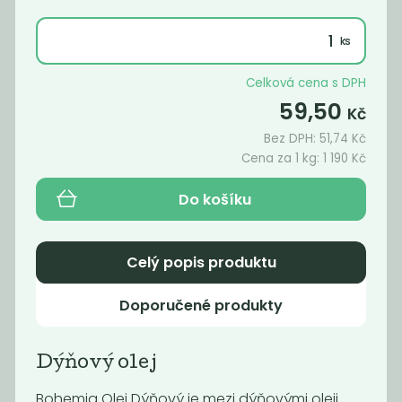
dezodorizovaný
259
1 190
Kč
/ Kg
Kč
/ Kg
Celková cena s DPH
59,50
Kč
Bez DPH:
51,74
Kč
Cena za 1 kg:
1 190
Kč
Do košíku
Celý popis produktu
Jablečný ocet
Vinný ocet
červený 6%
Doporučené produkty
59
60
Kč
/ Kg
Kč
/ Kg
Dýňový olej
Bohemia Olej Dýňový je mezi dýňovými oleji