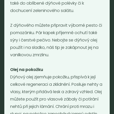
také do oblíbené dýňové polévky či k
Nebaleno s.r.o.
dochucení zeleninového salátu.
Bezobalové vegan potraviny
drogerie a minikavárna
Z dýňového můžete připravit výborné pesto či
Jaromírova 495/16
pomazánku. Pár kapek příjemně ochutí také
Praha 2 - Nusle
sýry i čerstvé pečivo. Nebojte se dýňový olej
128 00
použít i na sladko, náš tip je zakápnout jej na
Tel.: (+420) 723 736 413
vanilkovou zmrzlinu.
Email:
info@nebaleno.eu
Otevírací doba
Olej na pokožku
Dýňový olej zjemňuje pokožku, přispívá k její
Pondělí - Pátek 12:00 - 19:30
Sobota 10:00 - 16:00
celkové regeneraci a zklidnění. Posiluje nehty a
Neděle - zavřeno
vlasy, kterým přidává lesk a zdravý vzhled. Olej
můžete použít pro vlasové zábaly či potírání
nehtů při jejich lámání. Chrání proti mrazu i
Provozní informace
slunci, na pokožce zanechává jemný odstín.