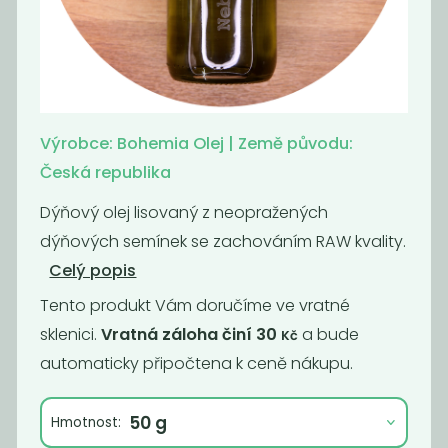
Bio
Olivový olej -
slunečnicový
extra
olej za...
panenský...
129
479
Kč
/ Kg
Kč
/ Kg
Výrobce: Bohemia Olej | Země původu:
Česká republika
Dýňový olej lisovaný z neopražených
dýňových semínek se zachováním RAW kvality.
Celý popis
Tento produkt Vám doručíme ve vratné
sklenici.
Vratná záloha činí 30
a bude
Kč
automaticky připočtena k ceně nákupu.
BIO Kokosový
Dýňový olej
Hmotnost:
olej