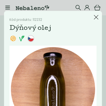
Kód produktu: 112232
Katalog
Potraviny
Dýňový olej
Filtrovat produkty
8
Doporučené
Nejlevnější
Nejdražší
Nejprodávaněj