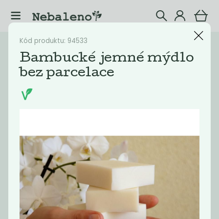
Kód produktu: 94533
Katalog
Mýdla
Bambucké jemné mýdlo
bez parcelace
Filtrovat produkty
27
Doporučené
Nejlevnější
Nejdražší
Nejprodávaněj