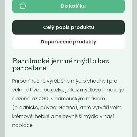
249
249
Kč
Kč
Do košíku
Celý popis produktu
Doporučené produkty
Bambucké jemné mýdlo bez
parcelace
Přírodní ručně vyráběné mýdlo vhodné i pro
velmi citlivou pokožku, jelikož mýdlová hmota je
Tuhý
Deodorant
kondicionér -
pomeranč &
složená až z 80 % bambuckým máslem
banán a kokos
eukalyptus
(organické, původ: Ghana), které vytváří velmi
249
229
Kč
Kč
krémové, hebké a nejpevnější mýdlo v naší
nabídce.