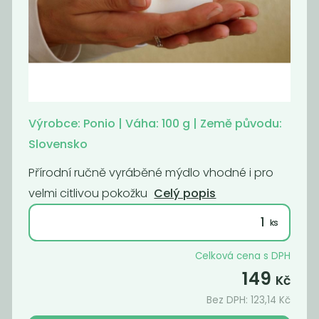
Deodorant bez
Deodorant bez
sody lemongras
sody pink
229
229
Kč
Kč
Výrobce: Ponio | Váha: 100 g | Země původu:
Slovensko
Přírodní ručně vyráběné mýdlo vhodné i pro
velmi citlivou pokožku
Celý popis
Celková cena s DPH
149
Tuhý
Tuhý
Kč
kondicionér -
kondicionér -
Bez DPH:
123,14
Kč
Candy mafia
levandin