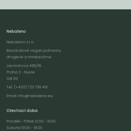
Nebaleno
Nebaleno s.r.o.
Bezobalové vegan potraviny
drogerie a minikavárna
Jaromírova 495/16
Praha 2 - Nusle
128 00
Tel.: (+420) 723 736 413
Email:
info@nebaleno.eu
Otevírací doba
Pondělí - Pátek 12:00 - 19:30
Sobota 10:00 - 16:00