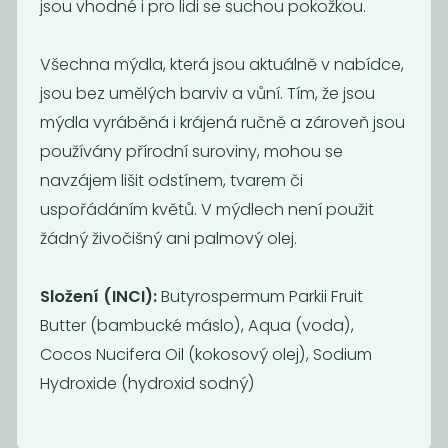
jsou vhodné i pro lidi se suchou pokožkou.
Všechna mýdla, která jsou aktuálně v nabídce,
jsou bez umělých barviv a vůní. Tím, že jsou
Deodorant bez
Tuhé mýdlo
mýdla vyráběná i krájená ručně a zároveň jsou
sody citrus
Ponio -...
používány přírodní suroviny, mohou se
229
149
Kč
Kč
navzájem lišit odstínem, tvarem či
uspořádáním květů. V mýdlech není použit
Novinka
žádný živočišný ani palmový olej.
Složení (INCI):
Butyrospermum Parkii Fruit
Butter (bambucké máslo), Aqua (voda),
Cocos Nucifera Oil (kokosový olej), Sodium
Hydroxide (hydroxid sodný)
Bambucké
Mýdlo Difera -