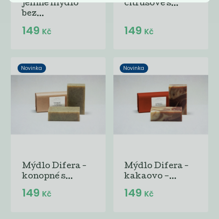
jemné mýdlo
citrusové s...
bez...
149
149
Kč
Kč
Novinka
Novinka
Mýdlo Difera -
Mýdlo Difera -
konopné s...
kakaovo –...
149
149
Kč
Kč