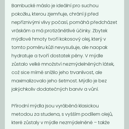
Bambucké máslo je ideální pro suchou
pokožku, kterou zjemňuje, chrání ji před
nepříznivými vlivy počasí, pomáhá předcházet
vráskám a má protizánětlivé účinky. Zbytek
mýdlové hmoty tvoří kokosový olej, který v
tomto poměru kůži nevysušuje, ale naopak
hydratuje a tvoří dostatek pěny. V mýdle
Deodorant tea
Deodorant
tree and...
levandule &
zůstalo velké množství nezmýdelněných látek,
máta
což sice mírně snížilo jeho trvanlivost, ale
229
229
Kč
Kč
maximalizovalo jeho šetrnost. Mýdlo je bez
jakýchkoliv dodatečných barviv a vůní.
Přírodní mýdla jsou vyráběná klasickou
metodou za studena, s vyšším podílem olejů,
které zůstaly v mýdle nezmýdelněné – takže