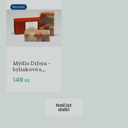
Novinka
Mýdlo Difera -
bylinkové s...
149
Kč
Načíst
další