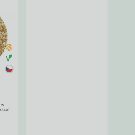
ské
m dodá