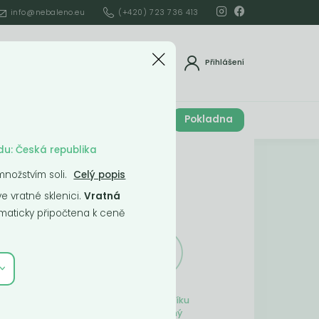
info@nebaleno.eu
(+420) 723 736 413
dat
Přihlášení
Cena celkem
Pokladna
í
0
Kč
du: Česká republika
Obsah košíku
nožstvím soli.
Celý popis
 vratné sklenici.
Vratná
ší
aticky připočtena k ceně
Obsah košíku
je prázdný