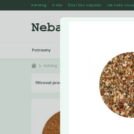
Katalog
O nás
Život bez odpadu
Jak naše rozvo
Potraviny
Drogerie
Kosmetika
Katalog
Potraviny
Koření
Filtrovat produkty
43
Dopo