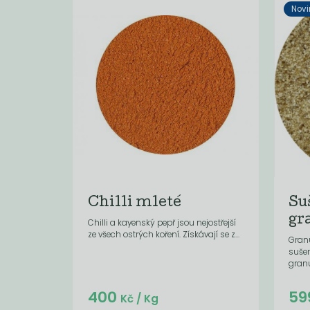
Novi
Chilli mleté
Su
gr
Chilli a kayenský pepř jsou nejostřejší
ze všech ostrých koření. Získávají se z...
Granu
suše
granul
Do košíku:
400
59
(24
)
Kč
Kč
/ Kg