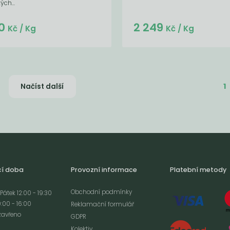
ých...
Do košíku:
Do košíku:
0
2 249
(46,80
)
(2 249
)
Kč
Kč
Kč
/ Kg
Kč
/ Kg
1
Načíst další
cí doba
Provozní informace
Platební metody
Obchodní podmínky
Pátek 12:00 - 19:30
:00 - 16:00
Reklamační formulář
zavřeno
GDPR
Kolektiv