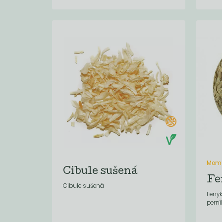
Mome
Cibule sušená
Fe
Cibule sušená
Fenyk
perní