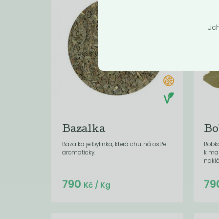
Uch
Bazalka
Bo
Bazalka je bylinka, která chutná ostře
Bobko
aromaticky.
k mas
naklá
Do košíku:
790
79
(18,96
)
Kč
Kč
/ Kg