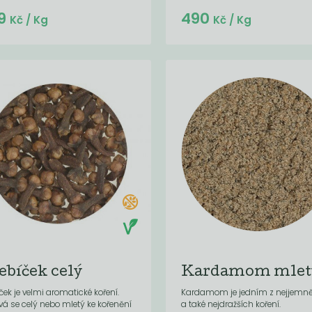
Do košíku:
9
490
(34,30
)
Kč
Kč
/ Kg
Kč
/ Kg
ebíček celý
Kardamom mlet
ček je velmi aromatické koření.
Kardamom je jedním z nejjemně
vá se celý nebo mletý ke kořenění
a také nejdražších koření.