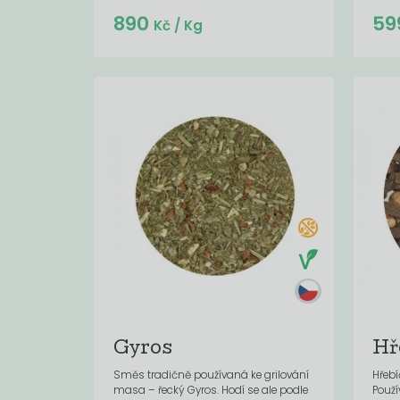
Do košíku:
890
59
(890
)
Kč
Kč
/ Kg
Gyros
Hř
Směs tradičně používaná ke grilování
Hřebí
masa – řecký Gyros. Hodí se ale podle
Použí