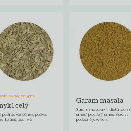
ntálně nedostupné
Garam masala
nykl celý
Garam masala - indická „domá
l patří do vánočního pečiva,
směs“ je ostřejší směs, která se
ku, koláčů, pudinků.
podobně jako Kari...