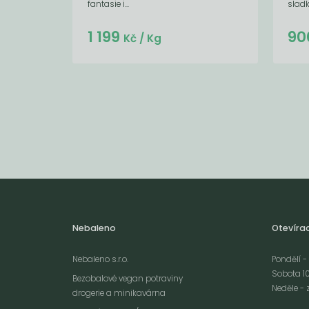
fantasie i...
sladk
Do košíku:
1 199
90
(1 199
)
Kč
Kč
/ Kg
Nebaleno
Otevíra
Nebaleno s.r.o.
Pondělí - 
Sobota 10
Bezobalové vegan potraviny
Neděle - 
drogerie a minikavárna