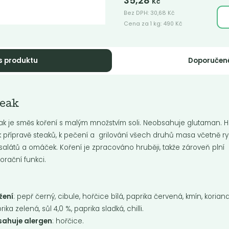
35,28
Kč
Bez DPH:
30,68
Kč
Cena za 1 kg:
490
Kč
s produktu
Doporučen
dyán celý
Badyán mletý
teak
 koření především do čínské
Je to koření především do čínské
ně. V české kuchyni se používá
kuchyně. V české kuchyni se pou
ak je směs koření s malým množstvím soli. Neobsahuje glutaman. H
nočního...
do vánočního...
k přípravě steaků, k pečení a grilování všech druhů masa včetně ry
salátů a omáček. Koření je zpracováno hruběji, takže zároveň plní
orační funkci.
Do košíku:
Do košíku:
599
899
(1 599
)
(44,95
)
Kč
Kč
Kč
/ Kg
Kč
/ Kg
žení
: pepř černý, cibule, hořčice bílá, paprika červená, kmín, koriand
rika zelená, sůl 4,0 %, paprika sladká, chilli.
sahuje alergen
: hořčice.