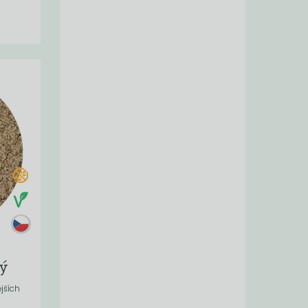
ý
jších