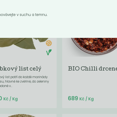
ovávejte v suchu a temnu.
bkový list celý
BIO Chilli drcen
vý list patří do každé marinády
u, hlavně ke zvěřině, do zeleniny
dané v...
Do košíku:
Do košíku:
0
689
(3,16
)
(689
)
Kč
Kč
Kč
/ Kg
Kč
/ Kg