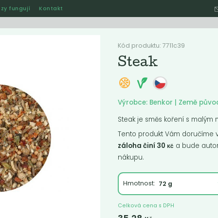
zy fungují
Kontakt
Hle
Kód produktu: 7711c39
Steak
Ostatní
Akce
Jak naše rozvozy funguj
Výrobce: Benkor | Země půvo
Steak je směs koření s malým m
Tento produkt Vám doručíme ve
ručené
Nejlevnější
Nejdražší
Nejprodávanější
Nejnověj
záloha činí 30
a bude autom
Kč
nákupu.
Hmotnost:
Celková cena s DPH