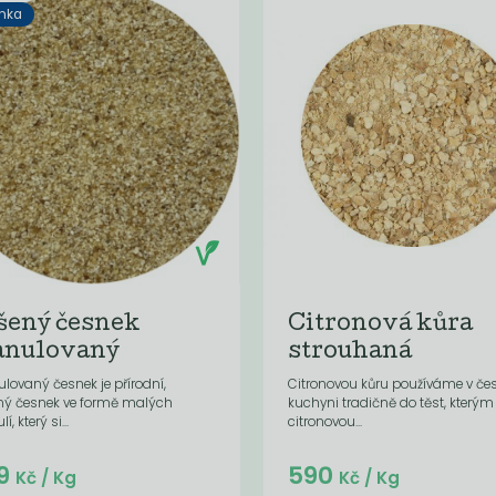
nka
šený česnek
Citronová kůra
anulovaný
strouhaná
lovaný česnek je přírodní,
Citronovou kůru používáme v če
ný česnek ve formě malých
kuchyni tradičně do těst, který
í, který si...
citronovou...
Do košíku:
Do košíku:
9
590
(599
)
(47,20
)
Kč
Kč
Kč
/ Kg
Kč
/ Kg