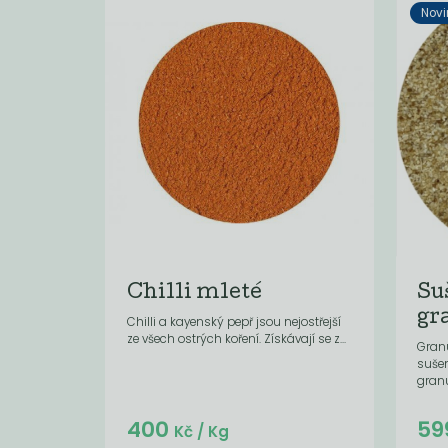
Novi
Chilli mleté
Su
gr
Chilli a kayenský pepř jsou nejostřejší
ze všech ostrých koření. Získávají se z...
Granu
suše
granul
Do košíku:
400
59
(24
)
Kč
Kč
/ Kg