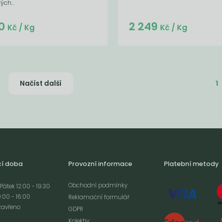
ých...
Do košíku:
Do košíku:
0
2 249
(46,80
)
(2 249
)
Kč
Kč
Kč
/ Kg
Kč
/ Kg
1
Načíst další
cí doba
Provozní informace
Platební metody
Obchodní podmínky
Pátek 12:00 - 19:30
:00 - 16:00
Reklamační formulář
zavřeno
GDPR
Kolektiv