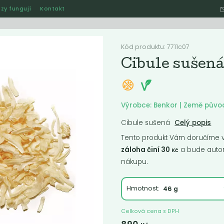
zy fungují
Kontakt
Hle
Kód produktu: 7711c07
Cibule sušen
Ostatní
Akce
Jak naše rozvozy funguj
Výrobce: Benkor | Země půvo
Cibule sušená
Celý popis
Tento produkt Vám doručíme ve
ručené
Nejlevnější
Nejdražší
Nejprodávanější
Nejnověj
záloha činí 30
a bude autom
Kč
nákupu.
Hmotnost:
Celková cena s DPH