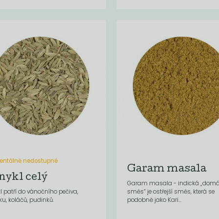
ntálně nedostupné
Garam masala
nykl celý
Garam masala - indická „domá
l patří do vánočního pečiva,
směs“ je ostřejší směs, která se
ku, koláčů, pudinků.
podobně jako Kari...