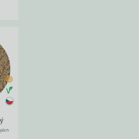
ý
jších