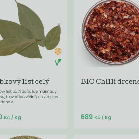
bkový list celý
BIO Chilli drcen
vý list patří do každé marinády
u, hlavně ke zvěřině, do zeleniny
dané v...
Do košíku:
Do košíku:
0
689
(3,16
)
(689
)
Kč
Kč
Kč
/ Kg
Kč
/ Kg