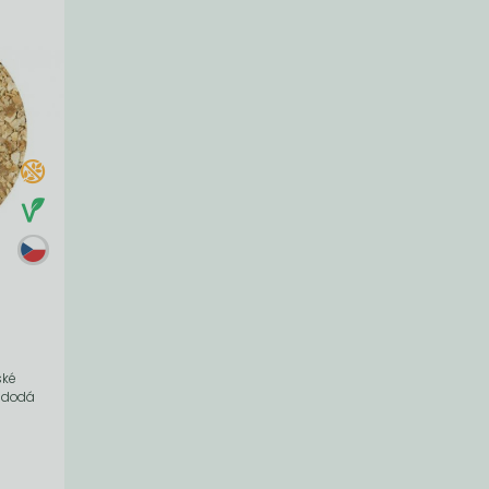
ské
m dodá