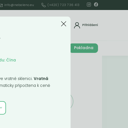
info@nebaleno.eu
(+420) 723 736 413
dat
Přihlášení
á
Cena celkem
Pokladna
í
0
Kč
du: Čína
Obsah košíku
 vratné sklenici.
Vratná
ší
aticky připočtena k ceně
Obsah košíku
je prázdný