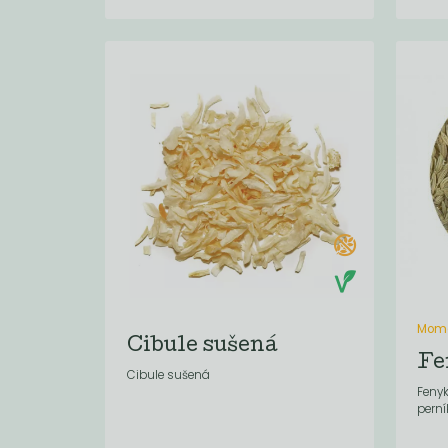
Mome
Cibule sušená
Fe
Cibule sušená
Fenyk
perní