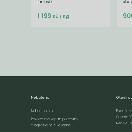
fantasie i...
sladk
Do košíku:
1 199
90
(1 199
)
Kč
Kč
/ Kg
Nebaleno
Otevíra
Nebaleno s.r.o.
Pondělí - 
Sobota 10
Bezobalové vegan potraviny
Neděle - 
drogerie a minikavárna