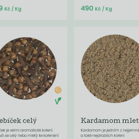
Do košíku:
9
490
(34,30
)
Kč
Kč
/ Kg
Kč
/ Kg
ebíček celý
Kardamom mlet
ček je velmi aromatické koření.
Kardamom je jedním z nejjemně
vá se celý nebo mletý ke kořenění
a také nejdražších koření.