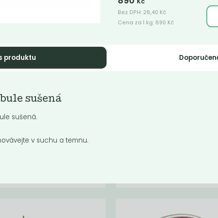
890
Kč
Bez DPH:
28,40
Kč
Cena za 1 kg:
890
Kč
s produktu
Doporučen
dyán celý
Badyán mletý
bule sušená
 koření především do čínské
Je to koření především do čínské
ně. V české kuchyni se používá
kuchyně. V české kuchyni se pou
ule sušená.
nočního...
do vánočního...
ovávejte v suchu a temnu.
Do košíku:
Do košíku:
599
899
(1 599
)
(44,95
)
Kč
Kč
Kč
/ Kg
Kč
/ Kg