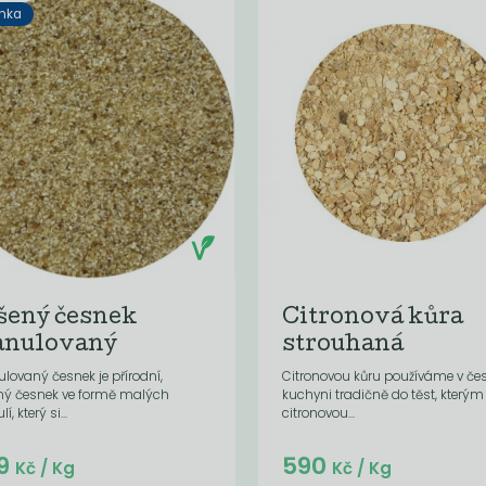
nka
šený česnek
Citronová kůra
anulovaný
strouhaná
lovaný česnek je přírodní,
Citronovou kůru používáme v če
ný česnek ve formě malých
kuchyni tradičně do těst, který
í, který si...
citronovou...
Do košíku:
Do košíku:
9
590
(599
)
(47,20
)
Kč
Kč
Kč
/ Kg
Kč
/ Kg