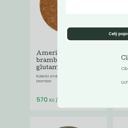
Celý popi
Americké
Ba
Ci
brambory bez
Je to
kuchy
glutamanu
Cib
do vá
Kořenící směs k přípravě amerických
brambor.
Uch
Do košíku:
570
1 
(57
)
Kč
Kč
/ Kg