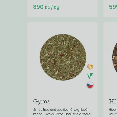
Do košíku:
890
59
(890
)
Kč
Kč
/ Kg
Gyros
Hř
Směs tradičně používaná ke grilování
Hřebí
masa – řecký Gyros. Hodí se ale podle
Použí