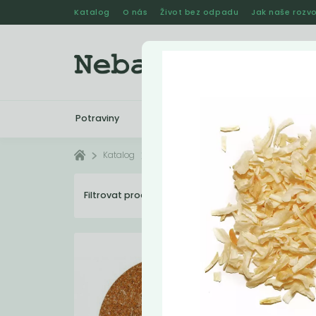
Katalog
O nás
Život bez odpadu
Jak naše rozvo
Potraviny
Drogerie
Kosmetika
Katalog
Potraviny
Koření
Filtrovat produkty
43
Dopo