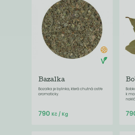
Bazalka
Bo
Bazalka je bylinka, která chutná ostře
Bobko
aromaticky.
k mas
naklá
Do košíku:
790
79
(18,96
)
Kč
Kč
/ Kg