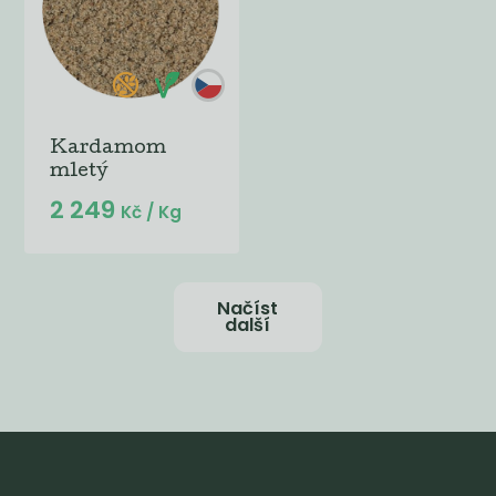
Kardamom
mletý
2 249
Kč
/ Kg
Načíst
další