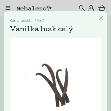
Kód produktu: 7711c41
Katalog
Potraviny
Vanilka lusk celý
Filtrovat produkty
43
Doporučené
Nejlevnější
Nejdražší
Nejprodávaněj