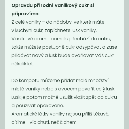
Opravdu přírodní vanilkový cukr si
připravíme:
Z celé vanilky – do nádoby, ve které máte
v kuchyni cukr, zapíchnete lusk vanilky.
Vanilkové aroma pomalu přechází do cukru,
Chilli mleté
Sušený česnek
takže můžete postupně cukr odsypávat a zase
granulovaný
přidávat nový a lusk bude ovoňovat Váš cukr
400
599
Kč
/ Kg
Kč
/ Kg
několik let.
Do kompotu můžeme přidat malé množství
mleté vanilky nebo s ovocem povařit celý lusk.
Lusk je potom možné usušit vložit zpět do cukru
a používat opakovaně.
Aromatické látky vanilky nejsou příliš těkavé,
cítíme ji víc chutí, než čichem.