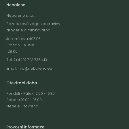
Nebaleno
Nebaleno s.r.o.
Bezobalové vegan potraviny
drogerie a minikavárna
Jaromírova 495/16
Praha 2 - Nusle
128 00
Tel.: (+420) 723 736 413
Email:
info@nebaleno.eu
Otevírací doba
Pondělí - Pátek 12:00 - 19:30
Sobota 10:00 - 16:00
Neděle - zavřeno
Provozní informace