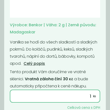
Americké
Badyán celý
brambory bez
glutamanu
Výrobce: Benkor | Váha: 2 g | Země původu:
570
1 599
Madagaskar
Kč
/ Kg
Kč
/ Kg
Vanilka se hodí do všech sladkostí a sladkých
pokrmů. Do koláčů, pudinků, keksů, sladkých
tvarohů, náplní do dortů, bábovky, kompotů
apod.
Celý popis
Tento produkt Vám doručíme ve vratné
sklenici.
Vratná záloha činí 30
a bude
Kč
automaticky připočtena k ceně nákupu.
Badyán mletý
Bazalka
899
790
Celková cena s DPH
Kč
/ Kg
Kč
/ Kg