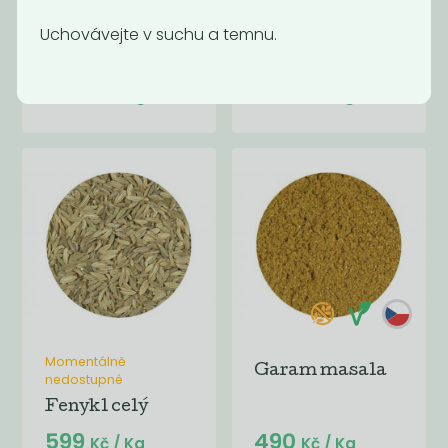
Uchovávejte v suchu a temnu.
Citronová kůra
Cibule sušená
strouhaná
590
890
Kč
/ Kg
Kč
/ Kg
Momentálně
Garam masala
nedostupné
Fenykl celý
599
490
Kč
/ Kg
Kč
/ Kg