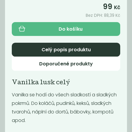
99
Kč
Bez DPH:
88,39
Kč
Do košíku
Celý popis produktu
Doporučené produkty
Bobkový list
BIO Chilli
Vanilka lusk celý
celý
drcené
790
689
Vanilka se hodí do všech sladkostí a sladkých
Kč
/ Kg
Kč
/ Kg
pokrmů. Do koláčů, pudinků, keksů, sladkých
tvarohů, náplní do dortů, bábovky, kompotů
Novinka
apod.