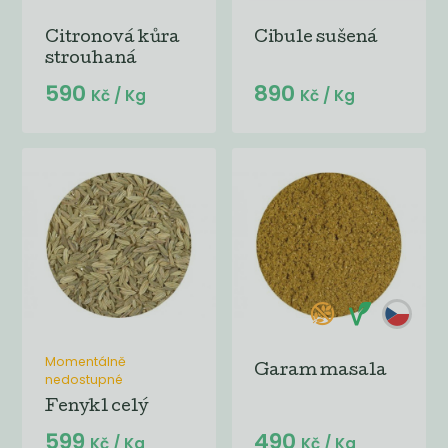
Citronová kůra
Cibule sušená
strouhaná
590
890
Kč
/ Kg
Kč
/ Kg
Momentálně
Garam masala
nedostupné
Fenykl celý
599
490
Kč
/ Kg
Kč
/ Kg