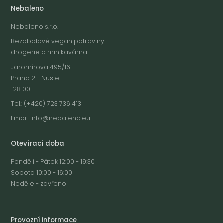
Nebaleno
Nebaleno s.r.o.
Bezobalové vegan potraviny
drogerie a minikavárna
Jaromírova 495/16
Praha 2 - Nusle
128 00
Tel.: (+420) 723 736 413
Email:
info@nebaleno.eu
Otevírací doba
Pondělí - Pátek 12:00 - 19:30
Sobota 10:00 - 16:00
Neděle - zavřeno
Provozní informace