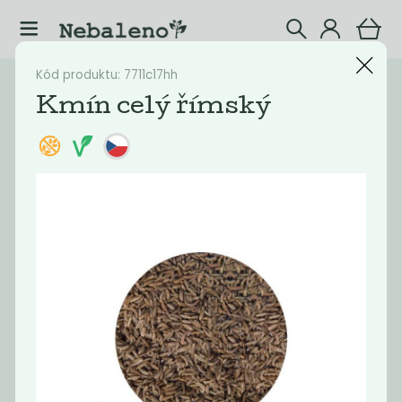
Kód produktu: 7711c17hh
Katalog
Potraviny
Kmín celý římský
Filtrovat produkty
43
Doporučené
Nejlevnější
Nejdražší
Nejprodávaněj