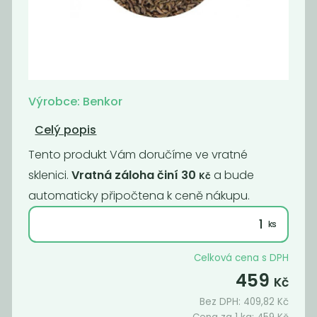
Americké
Badyán celý
brambory bez
glutamanu
570
1 599
Kč
/ Kg
Kč
/ Kg
Výrobce: Benkor
Celý popis
Tento produkt Vám doručíme ve vratné
sklenici.
Vratná záloha činí 30
a bude
Kč
automaticky připočtena k ceně nákupu.
Celková cena s DPH
459
Kč
Badyán mletý
Bazalka
Bez DPH:
409,82
Kč
899
790
Kč
/ Kg
Kč
/ Kg