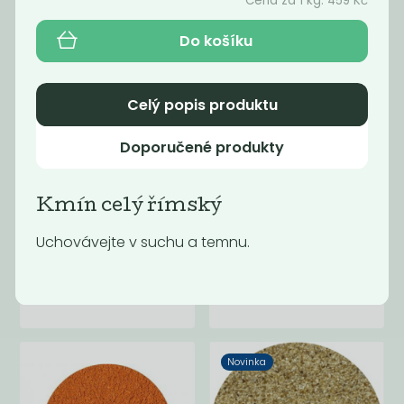
Cena za 1 kg:
459
Kč
Do košíku
Celý popis produktu
Doporučené produkty
Kmín celý římský
Uchovávejte v suchu a temnu.
Bobkový list
BIO Chilli
celý
drcené
790
689
Kč
/ Kg
Kč
/ Kg
Novinka