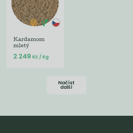
Kardamom
mletý
2 249
Kč
/ Kg
Načíst
další