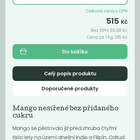
Celková cena s DPH
515
Kč
Bez DPH:
66,68
Kč
Cena za 1 kg:
515
Kč
Do košíku
Celý popis produktu
Bio kustovnice
Hrušky
Doporučené produkty
čínská (goji)
495
311
Kč
/ Kg
Kč
/ Kg
Mango nesířené bez přidaného
cukru
Mango se pěstovalo již před zhruba čtyřmi
tisíci lety na území dnešní Indie a Filipín. Odtud