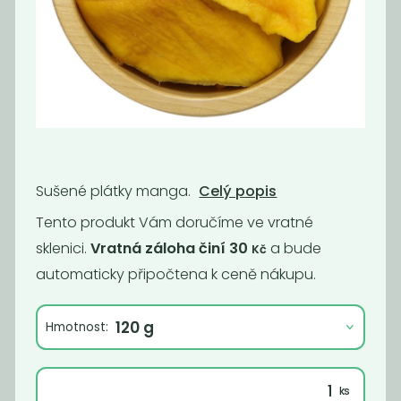
Bio sušený
Bio banánové
ananas kousky
chipsy
450
169
Kč
/ Kg
Kč
/ Kg
Sušené plátky manga.
Celý popis
Tento produkt Vám doručíme ve vratné
sklenici.
Vratná záloha činí 30
a bude
Kč
automaticky připočtena k ceně nákupu.
Hmotnost:
Datle čerstvé
Bio sušené fíky
Medjoul
390
405
Kč
/ Kg
Kč
/ Kg