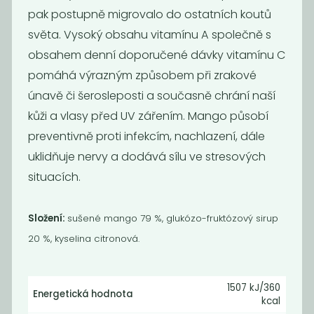
pak postupně migrovalo do ostatních koutů
světa. Vysoký obsahu vitamínu A společně s
obsahem denní doporučené dávky vitamínu C
pomáhá výrazným způsobem při zrakové
únavě či šerosleposti a současně chrání naší
Jablka křížaly
klikva s
kůži a vlasy před UV zářením. Mango působí
jablečnou
preventivně proti infekcím, nachlazení, dále
šťávou
uklidňuje nervy a dodává sílu ve stresových
349
659
Kč
/ Kg
Kč
/ Kg
situacích.
Složení:
sušené mango 79 %, glukózo-fruktózový sirup
20 %, kyselina citronová.
1507 kJ/360
Energetická hodnota
kcal