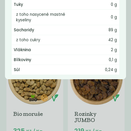
Tuky
0 g
z toho nasycené mastné
0 g
Mango nesířené
Sušené meruňky
kyseliny
bez přidaného...
nesířené
Sacharidy
89 g
515
455
Kč
/ Kg
Kč
/ Kg
z toho cukry
42 g
Vláknina
2 g
Bílkoviny
0,1 g
Sůl
0,24 g
Bio moruše
Rozinky
JUMBO
325
219