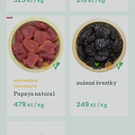
Kč
/ Kg
Kč
/ Kg
Momentálně
sušené švestky
nedostupné
Papaya natural
479
249
Kč
/ Kg
Kč
/ Kg