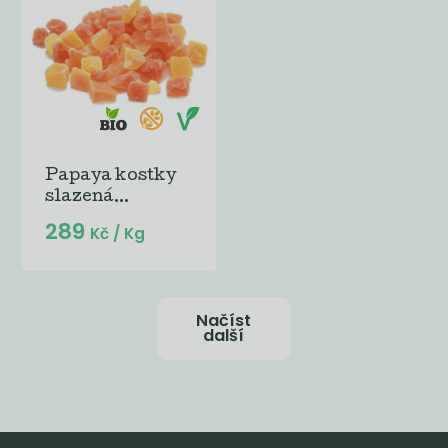
Papaya kostky
slazená...
289
Kč
/ Kg
Načíst
další