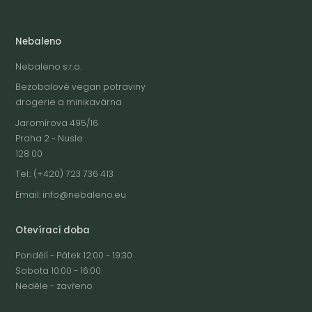
Nebaleno
Nebaleno s.r.o.
Bezobalové vegan potraviny
drogerie a minikavárna
Jaromírova 495/16
Praha 2 - Nusle
128 00
Tel.: (+420) 723 736 413
Email:
info@nebaleno.eu
Otevírací doba
Pondělí - Pátek 12:00 - 19:30
Sobota 10:00 - 16:00
Neděle - zavřeno