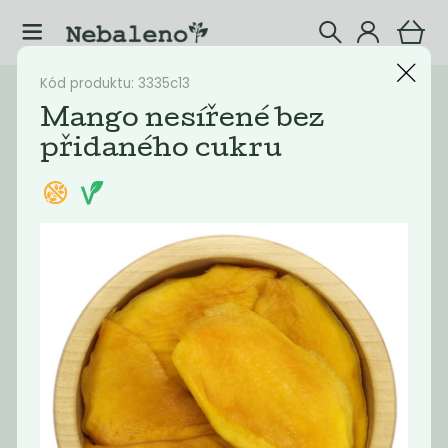
Kód produktu: 3335c13
Katalog
Potraviny
Mango nesířené bez
přidaného cukru
Filtrovat produkty
20
Doporučené
Nejlevnější
Nejdražší
Nejprodávaněj