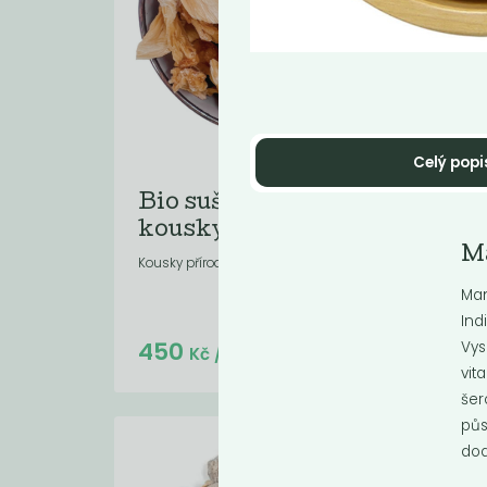
Celý popi
Bio sušený ananas
Bi
kousky
ch
Ma
Kousky přírodního ananasu.
Man
Ind
Do košíku:
450
16
(450
)
Vys
Kč
Kč
/ Kg
vit
šer
půs
dod