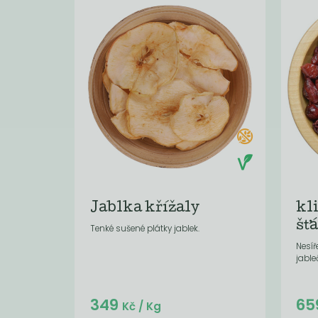
Jablka křížaly
kl
šť
Tenké sušené plátky jablek.
Nesíř
jable
Do košíku:
349
65
(10,47
)
Kč
Kč
/ Kg