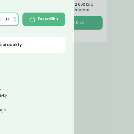
Nakupte ještě za 2 000
a
Kč
získáte dopravu zdarma
Do košíku
K pokladně : 0
Kč
é produkty
.
ávky
ango