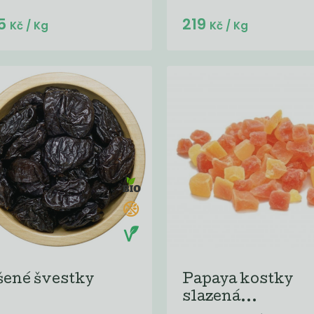
Do košíku:
Do košíku:
5
219
(325
)
(219
)
Kč
Kč
Kč
/ Kg
Kč
/ Kg
šené švestky
Papaya kostky
slazená...