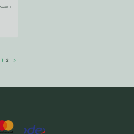
ovocem
1
2