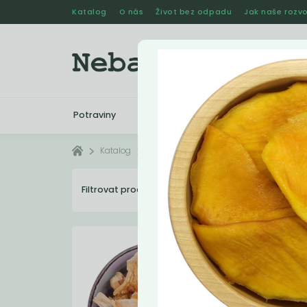
Katalog
O nás
Život bez odpadu
Jak naše rozvo
Potraviny
Drogerie
Kosmetika
Katalog
Potraviny
Sušené ovoce
Filtrovat produkty
20
Dopo