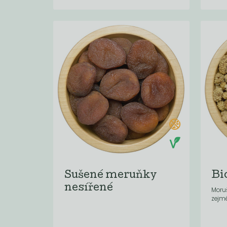
Sušené meruňky
Bi
nesířené
Moruš
zejm