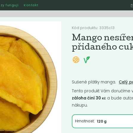
zy fungují
Kontakt
Hle
Kód produktu: 3335c13
Mango nesíře
přidaného cu
Ostatní
Akce
Jak naše rozvozy funguj
Sušené plátky manga.
Celý p
ručené
Nejlevnější
Nejdražší
Nejprodávanější
Nejnověj
Tento produkt Vám doručíme ve
záloha činí 30
a bude autom
Kč
nákupu.
Hmotnost: