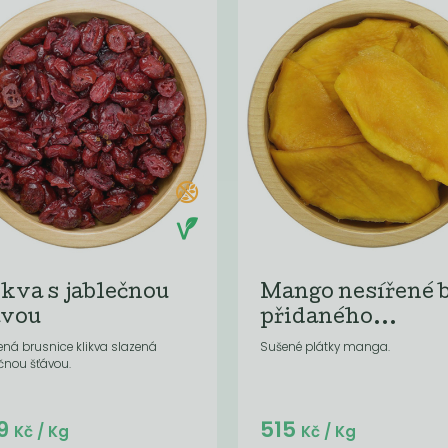
ikva s jablečnou
Mango nesířené 
ávou
přidaného...
ená brusnice klikva slazená
Sušené plátky manga.
čnou šťávou.
Do košíku:
Do košíku:
9
515
(65,90
)
(515
)
Kč
Kč
Kč
/ Kg
Kč
/ Kg