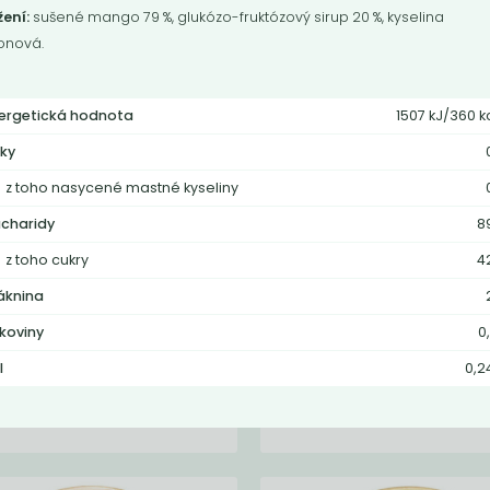
žení:
sušené mango 79 %, glukózo-fruktózový sirup 20 %, kyselina
ronová.
ergetická hodnota
1507 kJ/360 k
ky
z toho nasycené mastné kyseliny
charidy
8
z toho cukry
4
o kustovnice
Hrušky
ská (goji)
áknina
lkoviny
0
l
0,2
Do košíku:
Do košíku:
5
311
(495
)
(311
)
Kč
Kč
Kč
/ Kg
Kč
/ Kg