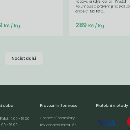
Papayu si kdysi oblíbil i Kryštof
Kolumbus a právem ji nazval „
andělů“. Má totiž...
Do košíku:
Do košíku:
9
289
(249
)
(289
)
Kč
Kč
Kč
/ Kg
Kč
/ Kg
Načíst další
cí doba
Provozní informace
Platební metody
Obchodní podmínky
Pátek 12:00 - 19:30
:00 - 16:00
Reklamační formulář