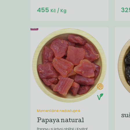
Do košíku:
455
32
(455
)
Kč
Kč
/ Kg
Momentálně nedostupné
su
Papaya natural
Papayu si kdysi oblíbil i Kryštof