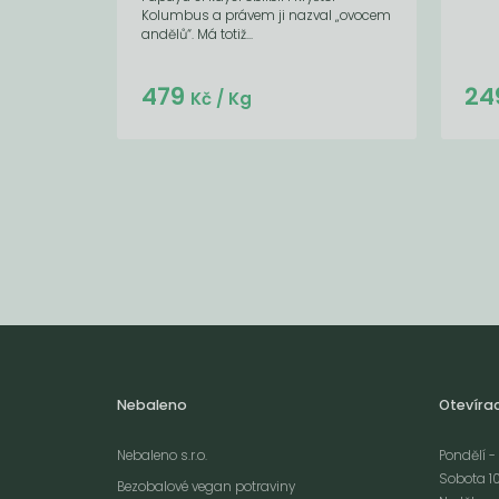
Kolumbus a právem ji nazval „ovocem
andělů“. Má totiž...
479
24
Kč
/ Kg
Nebaleno
Otevíra
Nebaleno s.r.o.
Pondělí - 
Sobota 10
Bezobalové vegan potraviny