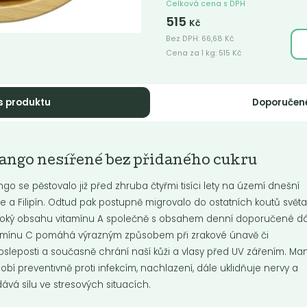
Celková cena s DPH
515
Kč
Bez DPH:
66,68
Kč
Cena za 1 kg:
515
Kč
s produktu
Doporučen
o banánové
Datle čerstvé
ipsy
Medjoul
ngo nesířené bez přidaného cukru
Velké šťavnaté datle medovo-
karamelové chuti.
go se pěstovalo již před zhruba čtyřmi tisíci lety na území dnešní
ie a Filipín. Odtud pak postupně migrovalo do ostatních koutů světa
Do košíku:
Do košíku:
9
390
(169
)
(390
)
oký obsahu vitamínu A společně s obsahem denní doporučené d
Kč
Kč
Kč
/ Kg
Kč
/ Kg
amínu C pomáhá výrazným způsobem při zrakové únavě či
osleposti a současně chrání naší kůži a vlasy před UV zářením. M
obí preventivně proti infekcím, nachlazení, dále uklidňuje nervy a
ává sílu ve stresových situacích.