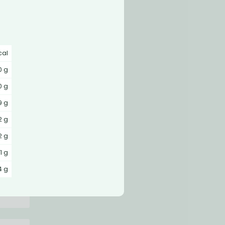
cal
0 g
0 g
9 g
2 g
2 g
,1 g
4 g