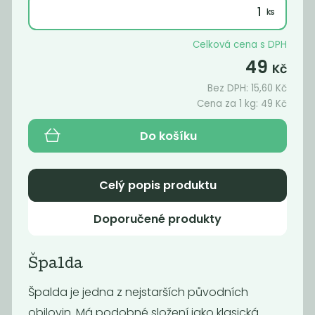
BIO
145
59
Kč
/ Kg
Kč
/ Kg
Celková cena s DPH
49
Kč
Bez DPH:
15,60
Kč
Cena za 1 kg:
49
Kč
Do košíku
Celý popis produktu
Doporučené produkty
Bulgur hrubý
Bulgur pšeničný
celozrnný
BIO
63
74
Špalda
Kč
/ Kg
Kč
/ Kg
Špalda je jedna z nejstarších původních
obilovin. Má podobné složení jako klasická