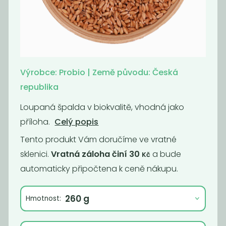
Momentálně
Quinoa barevná
nedostupné
Bio
Pohanka
lámanka BIO
199
75
Výrobce: Probio | Země původu: Česká
Kč
/ Kg
Kč
/ Kg
republika
Loupaná špalda v biokvalitě, vhodná jako
příloha.
Celý popis
Tento produkt Vám doručíme ve vratné
sklenici.
Vratná záloha činí 30
a bude
Kč
automaticky připočtena k ceně nákupu.
Hmotnost:
Pohanka
Pohanka
loupaná světlá
loupaná hnědá