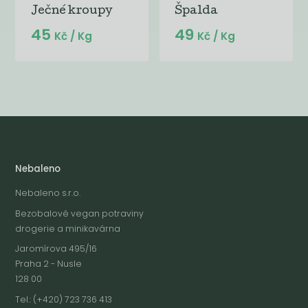
Ječné kroupy
Špalda
45
49
Kč
/ Kg
Kč
/ Kg
Nebaleno
Nebaleno s.r.o.
Bezobalové vegan potraviny
drogerie a minikavárna
Jaromírova 495/16
Praha 2 - Nusle
128 00
Tel.: (+420) 723 736 413