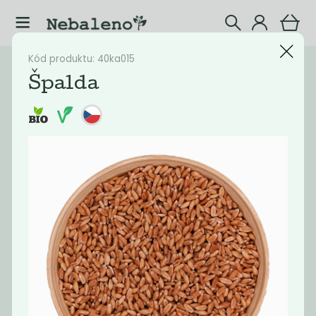
Kód produktu: 40ka015
Katalog
Potraviny
Špalda
Filtrovat produkty
12
Doporučené
Nejlevnější
Nejdražší
Nejprodávaněj