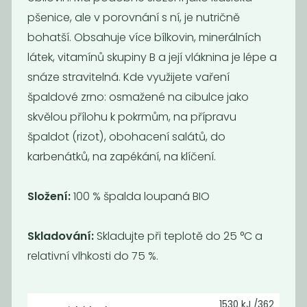
pšenice, ale v porovnání s ní, je nutričně
bohatší. Obsahuje více bílkovin, minerálních
látek, vitamínů skupiny B a její vláknina je lépe a
snáze stravitelná. Kde využijete vaření
špaldové zrno: osmažené na cibulce jako
skvělou přílohu k pokrmům, na přípravu
špaldot (rizot), obohacení salátů, do
Bulgur špaldový
Jáhly
karbenátků, na zapékání, na klíčení.
BIO
195
59
Kč
/ Kg
Kč
/ Kg
Složení:
100 % špalda loupaná BIO
Skladování:
Skladujte při teplotě do 25 °C a
relativní vlhkosti do 75 %.
1530 kJ /362