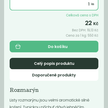
Celková cena s DPH
22
Kč
Bez DPH:
19,13
Kč
Cena za 1 kg:
550
Kč
Do košíku
Celý popis produktu
Bobkový list
BIO Chilli
celý
drcené
Doporučené produkty
790
689
Kč
/ Kg
Kč
/ Kg
Rozmarýn
Novinka
Listy rozmarýnu jsou velmi aromatické silné
koření. Typickou příchuť dává jehněčím,