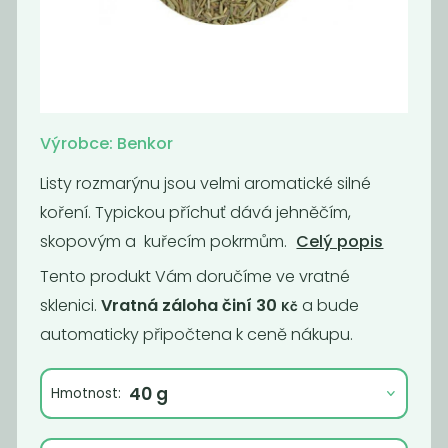
Americké
Badyán celý
brambory bez
glutamanu
570
1 599
Kč
/ Kg
Kč
/ Kg
Výrobce: Benkor
Listy rozmarýnu jsou velmi aromatické silné
koření. Typickou příchuť dává jehněčím,
skopovým a kuřecím pokrmům.
Celý popis
Tento produkt Vám doručíme ve vratné
sklenici.
Vratná záloha činí 30
a bude
Kč
automaticky připočtena k ceně nákupu.
Hmotnost:
Badyán mletý
Bazalka
899
790
Kč
/ Kg
Kč
/ Kg