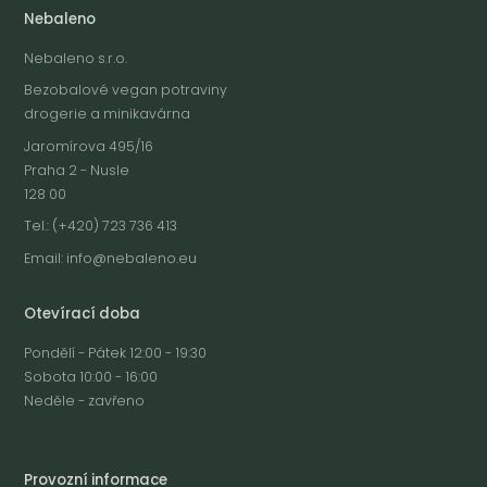
Nebaleno
Nebaleno s.r.o.
Bezobalové vegan potraviny
drogerie a minikavárna
Jaromírova 495/16
Praha 2 - Nusle
128 00
Tel.: (+420) 723 736 413
Email:
info@nebaleno.eu
Otevírací doba
Pondělí - Pátek 12:00 - 19:30
Sobota 10:00 - 16:00
Neděle - zavřeno
Provozní informace