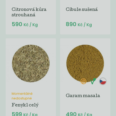
Citronová kůra
Cibule sušená
strouhaná
590
890
Kč
/ Kg
Kč
/ Kg
Momentálně
Garam masala
nedostupné
Fenykl celý
599
490
Kč
/ Kg
Kč
/ Kg