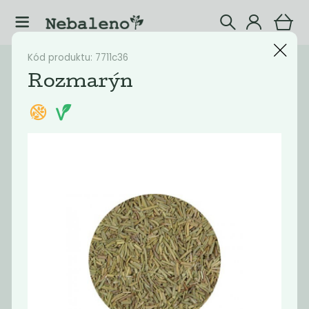
Kód produktu: 7711c36
Katalog
Potraviny
Rozmarýn
Filtrovat produkty
43
Doporučené
Nejlevnější
Nejdražší
Nejprodávaněj