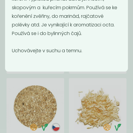
skopovým a kuřecím pokrmům. Používá se ke
kořenění zvěřiny, do marinád, rajčatové
polévky atd. Je vynikající k aromatizaci octa.
Používá se i do bylinných čajů.
Chilli mleté
Sušený česnek
Uchovávejte v suchu a temnu.
granulovaný
400
599
Kč
/ Kg
Kč
/ Kg