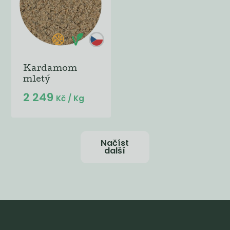
Kardamom
mletý
2 249
Kč
/ Kg
Načíst
další