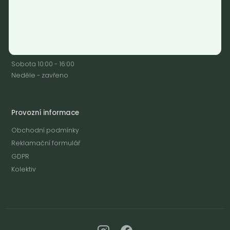
Email:
info@nebaleno.eu
Otevírací doba
Pondělí - Pátek 12:00 - 19:30
Sobota 10:00 - 16:00
Neděle - zavřeno
Provozní informace
Obchodní podmínky
Reklamační formulář
GDPR
Kolektiv