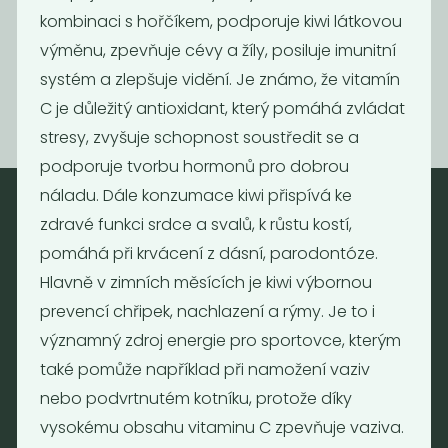
paprikou, 140 g
kombinaci s hořčíkem, podporuje kiwi látkovou
45
45
výměnu, zpevňuje cévy a žíly, posiluje imunitní
Kč
Kč
systém a zlepšuje vidění. Je známo, že vitamín
C je důležitý antioxidant, který pomáhá zvládat
stresy, zvyšuje schopnost soustředit se a
podporuje tvorbu hormonů pro dobrou
náladu. Dále konzumace kiwi přispívá ke
zdravé funkci srdce a svalů, k růstu kostí,
Nebaleno
pomáhá při krvácení z dásní, parodontóze.
Hlavně v zimních měsících je kiwi výbornou
Nebaleno s.r.o.
prevencí chřipek, nachlazení a rýmy. Je to i
Bezobalové vegan potraviny
drogerie a minikavárna
významný zdroj energie pro sportovce, kterým
Jaromírova 495/16
také pomůže například při namožení vaziv
Praha 2 - Nusle
nebo podvrtnutém kotníku, protože díky
128 00
vysokému obsahu vitaminu C zpevňuje vaziva.
Tel.: (+420) 723 736 413