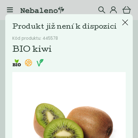
Produkt již není k dispozici
Katalog
Vyřazené
Kód produktu: 445578
Filtrovat produkty
4
BIO kiwi
Doporučené
Nejlevnější
Nejdražší
Nejprodávaněj
Novinka
Oblíbené