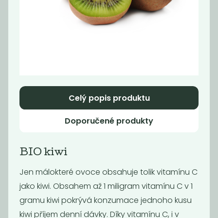
Momentálně
Jáhlové piškoty
nedostupné
bez lepku
Záloha
Nebaleno
189
30
Kč
/ Kg
Kč
Celý popis produktu
Doporučené produkty
BIO kiwi
Jen málokteré ovoce obsahuje tolik vitamínu C
jako kiwi. Obsahem až 1 miligram vitamínu C v 1
gramu kiwi pokrývá konzumace jednoho kusu
Hummus s
Hummus s
kiwi příjem denní dávky. Díky vitamínu C, i v
česnekem, 140 g
uzenou