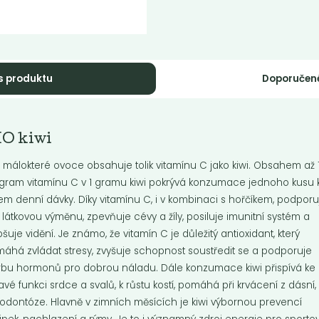
s produktu
Doporučen
mmus s uzenou
Hummus s
IO kiwi
prikou, 140 g
česnekem, 140 g
 málokteré ovoce obsahuje tolik vitamínu C jako kiwi. Obsahem až 
us s uzenou paprikou, 140 g
Hummus s česnekem, 140 g
igram vitamínu C v 1 gramu kiwi pokrývá konzumace jednoho kusu k
jem denní dávky. Díky vitamínu C, i v kombinaci s hořčíkem, podporu
i látkovou výměnu, zpevňuje cévy a žíly, posiluje imunitní systém a
Do košíku:
Do košíku:
5
45
(45
)
(45
)
Kč
Kč
Kč
Kč
pšuje vidění. Je známo, že vitamín C je důležitý antioxidant, který
áhá zvládat stresy, zvyšuje schopnost soustředit se a podporuje
rbu hormonů pro dobrou náladu. Dále konzumace kiwi přispívá ke
avé funkci srdce a svalů, k růstu kostí, pomáhá při krvácení z dásní,
odontóze. Hlavně v zimních měsících je kiwi výbornou prevencí