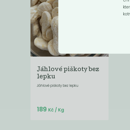
chř
kte
kot
Jáhlové piškoty bez
lepku
Jáhlové piškoty bez lepku
Do košíku:
189
(189
)
Kč
Kč
/ Kg