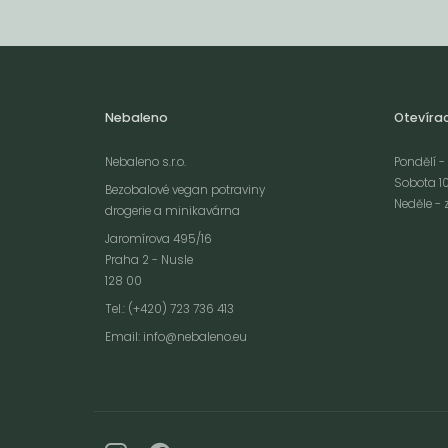
Nebaleno
Otevíra
Nebaleno s.r.o.
Pondělí - 
Sobota 10
Bezobalové vegan potraviny
Neděle - 
drogerie a minikavárna
Jaromírova 495/16
Praha 2 - Nusle
128 00
Webové stránky používají k poskytování služeb, personalizaci reklam a 
Tel.: (+420) 723 736 413
návštěvnosti soubory cookies. Následující volbou souhlasíte s využívání
Email:
info@nebaleno.eu
údajů o vašem chování na webu pro zobrazení cílené reklamy. Personal
reklamu si můžete kdykoliv vypnout nebo upravit.
více informací &
Souhlas
vypnout
personalizaci
c
nastavení