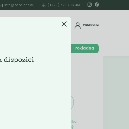
info@nebaleno.eu
(+420) 723 736 413
dat
Přihlášení
Cena celkem
Pokladna
í
0
Kč
k dispozici
Obsah košíku
ší
Obsah košíku
je prázdný