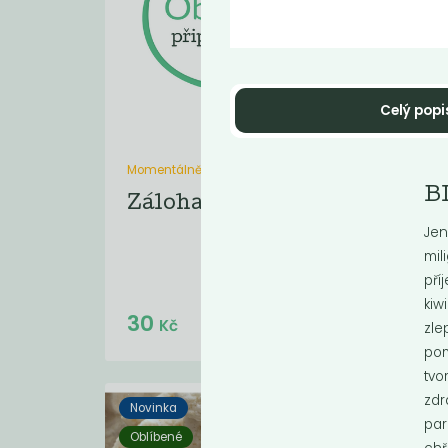
Celý popi
Momentálně nedostupné
Hu
B
Záloha Nebaleno
pa
Jen
Humm
mil
pří
kiw
30
4
Kč
zle
pom
tvo
zdr
Novinka
par
Oblíbené