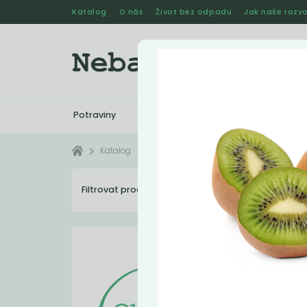
Katalog
O nás
Život bez odpadu
Jak naše rozvo
Potraviny
Drogerie
Kosmetika
Katalog
Vyřazené
Filtrovat produkty
4
Dopo