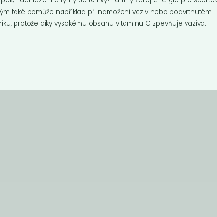
ipek, nachlazení a rýmy. Je to i významný zdroj energie pro sporto
rým také pomůže například při namožení vaziv nebo podvrtnutém
níku, protože díky vysokému obsahu vitaminu C zpevňuje vaziva.