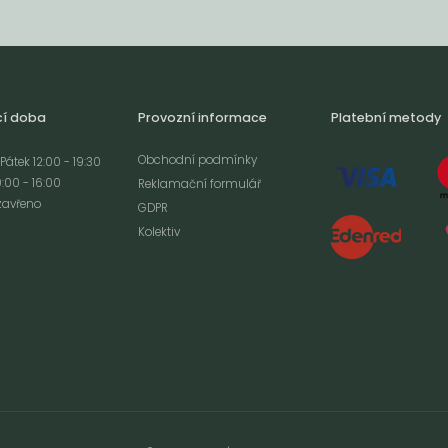
cí doba
Provozní informace
Platební metody
Obchodní podmínky
Pátek 12:00 - 19:30
:00 - 16:00
Reklamační formulář
zavřeno
GDPR
Kolektiv
analýze
m cookies a použití
izaci a cílenou
ím s použitím
ookies