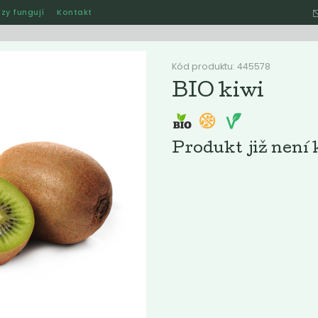
zy fungují
Kontakt
Hle
Kód produktu: 445578
BIO kiwi
Ostatní
Akce
Jak naše rozvozy funguj
Produkt již není 
ručené
Nejlevnější
Nejdražší
Nejprodávanější
Nejnověj