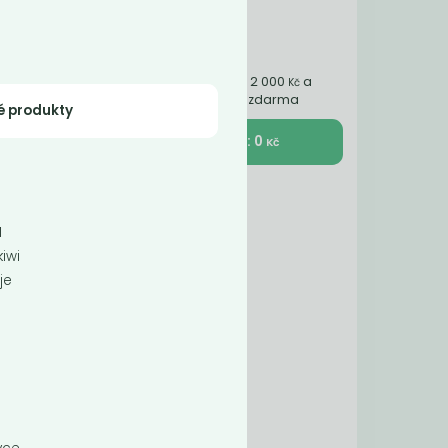
Nakupte ještě za 2 000
a
Kč
získáte dopravu zdarma
é produkty
K pokladně : 0
Kč
1
iwi
je