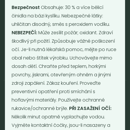
Neděle - zavřeno
Bezpečnost
Obsahuje: 30 % a více bělicí
činidla na bázi kyslíku. Nebezpečné látky:
uhličitan disodný, směs s peroxidem vodíku.
Provozní informace
NEBEZPEČÍ:
Může zesílit požár; oxidant. Zdraví
Obchodní podmínky
škodlivý při požití. Způsobuje vážné poškození
Reklamační formulář
očí. Je-li nutná lékařská pomoc, mějte po ruce
GDPR
obal nebo štítek výrobku. Uchovávejte mimo
Kolektiv
dosah dětí. Chraňte před teplem, horkými
povrchy, jiskrami, otevřeným ohněm a jinými
zdroji zapálení. Zákaz kouření. Proveďte
preventivní opatření proti smíchání s
hořlavými materiály. Používejte ochranné
rukavice/ochranné brýle.
PŘI ZASAŽENÍ OČÍ:
© 2017 - 2026 | Nebaleno.eu
Několik minut opatrně vyplachujte vodou.
Web od
Vyjměte kontaktní čočky, jsou-li nasazeny a