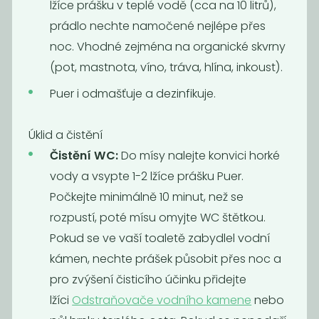
lžíce prášku v teplé vodě (cca na 10 litrů),
169
265
Kč
/ Kg
Kč
prádlo nechte namočené nejlépe přes
noc. Vhodné zejména na organické skvrny
(pot, mastnota, víno, tráva, hlína, inkoust).
Novinka
Puer i odmašťuje a dezinfikuje.
Úklid a čistění
Čistění WC:
Do mísy nalejte konvici horké
vody a vsypte 1-2 lžíce prášku Puer.
Počkejte minimálně 10 minut, než se
Tablety do
rozpustí, poté mísu omyjte WC štětkou.
myčky na
Pokud se ve vaší toaletě zabydlel vodní
nádobí
kámen, nechte prášek působit přes noc a
5
Kč
pro zvýšení čisticího účinku přidejte
lžíci
Odstraňovače vodního kamene
nebo