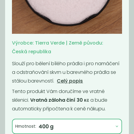
Prášek na bílé
Prací prášek na
prádlo a pleny
barevné prádlo
179
179
Kč
/ Kg
Kč
/ Kg
Výrobce: Tierra Verde | Země původu:
Česká republika
Slouží pro bělení bílého prádla i pro namáčení
a odstraňování skvrn u barevného prádla se
stálou barevností.
Celý popis
Tento produkt Vám doručíme ve vratné
sklenici.
Vratná záloha činí 30
a bude
Kč
automaticky připočtena k ceně nákupu.
Puer
Sůl do myčky
159
54
Kč
/ Kg
Kč
/ Kg
Hmotnost: