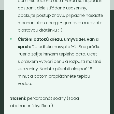
půl hrnku teplého octa. Pokud se nepodaří
odstranit déle střádané usazeniny,
opakujte postup znovu, případně nasaďte
mechanickou energii - gumovou rukavici a
Nebaleno
plastovou drátěnku :-)
Nebaleno s.r.o.
Čistění odtoků dřezu, umývadel, van a
Bezobalové vegan potraviny
sprch:
Do odtoku nasypte 1-2 lžíce prášku
drogerie a minikavárna
Puer a zalijte hrnkem teplého octa. Ocet
Jaromírova 495/16
s práškem vytvoří pěnu a rozpustí mastné
Praha 2 - Nusle
usazeniny. Nechte působit alespoň 15
128 00
minut a potom propláchněte teplou
Tel.: (+420) 723 736 413
vodou.
Email:
info@nebaleno.eu
Složení:
perkarbonát sodný (soda
Otevírací doba
obohacená kyslíkem).
Pondělí - Pátek 12:00 - 19:30
Sobota 10:00 - 16:00