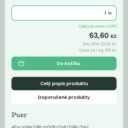
Celková cena s DPH
63,60
Kč
Bez DPH:
52,56
Kč
Cena za 1 kg:
159
Kč
Do košíku
Prášek do
Prací soda -
myčky
uhličitan sodný
Celý popis produktu
149
59
Kč
/ Kg
Kč
/ Kg
Doporučené produkty
Puer
Aby vaše bílé prádlo bylo bílé i bez