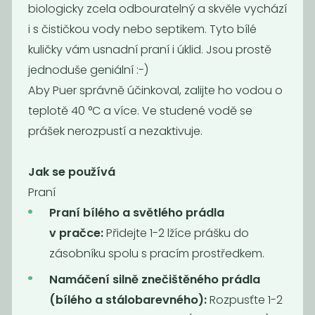
biologicky zcela odbouratelný a skvěle vychází
Taed
Bika – soda
i s čističkou vody nebo septikem. Tyto bílé
bicarbona
320
75
kuličky vám usnadní praní i úklid. Jsou prostě
Kč
/ Kg
Kč
/ Kg
jednoduše geniální :-)
Aby Puer správně účinkoval, zalijte ho vodou o
Novinka
Novinka
teplotě 40 °C a více. Ve studené vodě se
prášek nerozpustí a nezaktivuje.
Jak se používá
Praní
Praní bílého a světlého prádla
v pračce:
Přidejte 1-2 lžíce prášku do
Momentálně
Tablety do
zásobníku spolu s pracím prostředkem.
nedostupné
myčky na
Odstraňovač
nádobí...
Namáčení silně znečištěného prádla
vodního
(bílého a stálobarevného):
Rozpusťte 1-2
kamene –...