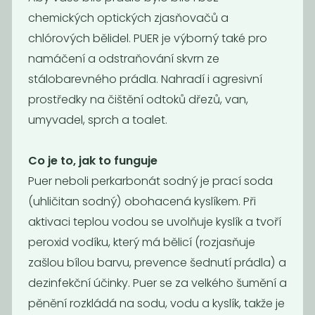
chemických optických zjasňovačů a
chlórových bělidel. PUER je výborný také pro
namáčení a odstraňování skvrn ze
stálobarevného prádla. Nahradí i agresivní
Čisticí písek
Změkčovač
prostředky na čištění odtoků dřezů, van,
vody
umyvadel, sprch a toalet.
125
129
Kč
/ Kg
Kč
/ Kg
Co je to, jak to funguje
Puer neboli perkarbonát sodný je prací soda
Novinka
Novinka
(uhličitan sodný) obohacená kyslíkem. Při
aktivaci teplou vodou se uvolňuje kyslík a tvoří
peroxid vodíku, který má bělicí (rozjasňuje
zašlou bílou barvu, prevence šednutí prádla) a
dezinfekční účinky. Puer se za velkého šumění a
pěnění rozkládá na sodu, vodu a kyslík, takže je