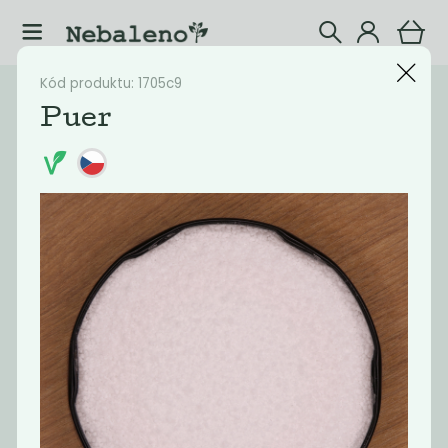
Kód produktu: 1705c9
Katalog
Drogerie
Puer
Filtrovat produkty
13
Doporučené
Nejlevnější
Nejdražší
Nejprodávaněj