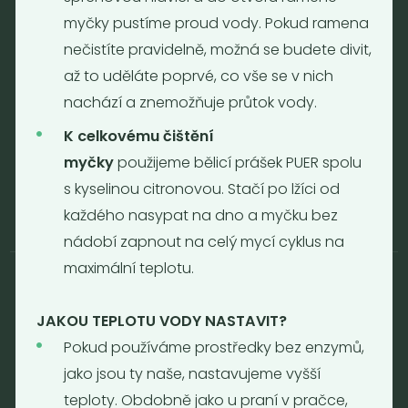
Neděle - zavřeno
myčky pustíme proud vody. Pokud ramena
nečistíte pravidelně, možná se budete divit,
až to uděláte poprvé, co vše se v nich
Provozní informace
nachází a znemožňuje průtok vody.
Obchodní podmínky
K celkovému čištění
Reklamační formulář
GDPR
myčky
použijeme bělicí prášek PUER spolu
Kolektiv
s kyselinou citronovou. Stačí po lžíci od
každého nasypat na dno a myčku bez
nádobí zapnout na celý mycí cyklus na
maximální teplotu.
JAKOU TEPLOTU VODY NASTAVIT?
© 2017 - 2026 | Nebaleno.eu
Pokud používáme prostředky bez enzymů,
jako jsou ty naše, nastavujeme vyšší
Web od
teploty. Obdobně jako u praní v pračce,