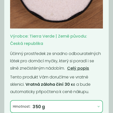
Prášek na bílé
Prací prášek na
prádlo a pleny
barevné prádlo
179
179
Kč
/ Kg
Kč
/ Kg
Výrobce: Tierra Verde | Země původu:
Česká republika
Účinný prostředek ze snadno odbouratelných
látek pro domácí myčky, který si poradí i se
silně znečistěným nádobím.
Celý popis
Tento produkt Vám doručíme ve vratné
sklenici.
Vratná záloha činí 30
a bude
Kč
automaticky připočtena k ceně nákupu.
Puer
Sůl do myčky
159
54
Kč
/ Kg
Kč
/ Kg
Hmotnost: