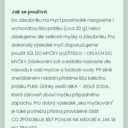
Taed
Bika – soda
Jak se používá
bicarbona
320
75
Do zásobníku na mycí prostředek nasypeme 1
Kč
/ Kg
Kč
/ Kg
vrchovatou lžíci prášku (cca 20 g) nebo
dávkujeme dle velikosti myčky a zásobníku. Pro
Novinka
Novinka
dokonalý výsledek mytí doporučujeme
použít SŮL DO MYČKY a LEŠTIDLO - OPLACH DO
MYČKY. Dávkování soli a leštidla nastavte dle
návodu k vaší myčce a tvrdosti vody. Při silně
znečištěném nádobí přidáme lžíci bělicího
prášku PUER. Účinky zesílí i BIKA - JEDLÁ SODA,
která zároveň zbaví myčku případného
Momentálně
Tablety do
zápachu. Pro dobrý výsledek „eko myčkování"
nedostupné
myčky na
Odstraňovač
je také potřeba přístroj pravidelně čistit.
nádobí...
vodního
CO ZPŮSOBUJE BÍLÝ POVLAK NA NÁDOBÍ A JAK SE
kamene –...
HO ZBAVIT?