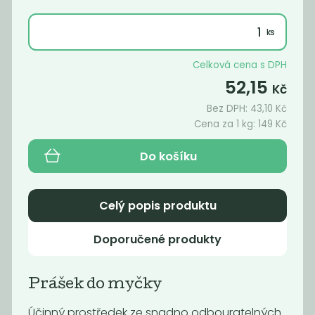
Celková cena s DPH
52,15
Kč
Bez DPH:
43,10
Kč
Cena za 1 kg:
149
Kč
Do košíku
Prášek do
Prací soda -
myčky
uhličitan sodný
Celý popis produktu
149
59
Kč
/ Kg
Kč
/ Kg
Doporučené produkty
Prášek do myčky
Účinný prostředek ze snadno odbouratelných