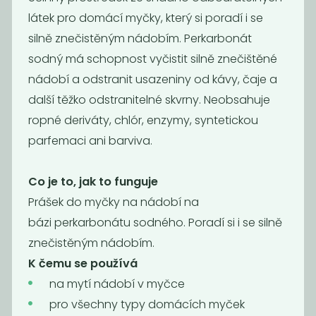
látek pro domácí myčky, který si poradí i se
silně znečistěným nádobím. Perkarbonát
sodný má schopnost vyčistit silně znečištěné
nádobí a odstranit usazeniny od kávy, čaje a
Čisticí písek
Změkčovač
další těžko odstranitelné skvrny. Neobsahuje
vody
ropné deriváty, chlór, enzymy, syntetickou
125
129
Kč
/ Kg
Kč
/ Kg
parfemaci ani barviva.
Co je to, jak to funguje
Novinka
Novinka
Prášek do myčky na nádobí na
bázi perkarbonátu sodného. Poradí si i se silně
znečistěným nádobím.
K čemu se používá
na mytí nádobí v myčce
pro všechny typy domácích myček