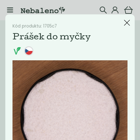
Kód produktu: 1705c7
Katalog
Drogerie
Prášek do myčky
Filtrovat produkty
13
Doporučené
Nejlevnější
Nejdražší
Nejprodávaněj