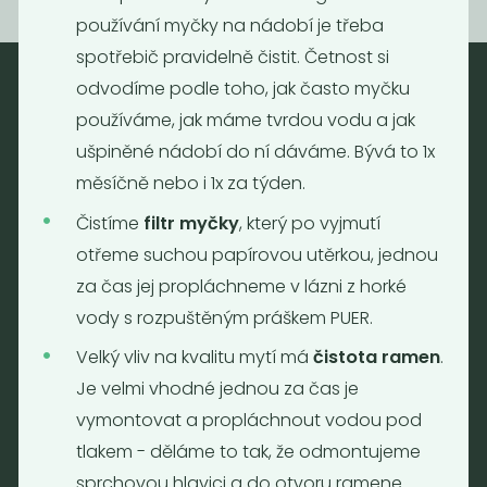
používání myčky na nádobí je třeba
spotřebič pravidelně čistit. Četnost si
odvodíme podle toho, jak často myčku
používáme, jak máme tvrdou vodu a jak
Nebaleno
ušpiněné nádobí do ní dáváme. Bývá to 1x
Nebaleno s.r.o.
měsíčně nebo i 1x za týden.
Bezobalové vegan potraviny
drogerie a minikavárna
Čistíme
filtr myčky
, který po vyjmutí
otřeme suchou papírovou utěrkou, jednou
Jaromírova 495/16
Praha 2 - Nusle
za čas jej propláchneme v lázni z horké
128 00
vody s rozpuštěným práškem PUER.
Tel.: (+420) 723 736 413
Velký vliv na kvalitu mytí má
čistota ramen
.
Email:
info@nebaleno.eu
Je velmi vhodné jednou za čas je
vymontovat a propláchnout vodou pod
Otevírací doba
tlakem - děláme to tak, že odmontujeme
Pondělí - Pátek 12:00 - 19:30
sprchovou hlavici a do otvoru ramene
Sobota 10:00 - 16:00