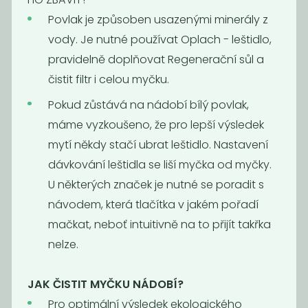
169
265
Kč
/ Kg
Kč
Povlak je způsoben usazenými minerály z
vody. Je nutné používat Oplach - leštidlo,
pravidelně doplňovat Regenerační sůl a
Novinka
čistit filtr i celou myčku.
Pokud zůstává na nádobí bílý povlak,
máme vyzkoušeno, že pro lepší výsledek
mytí někdy stačí ubrat leštidlo. Nastavení
dávkování leštidla se liší myčka od myčky.
U některých značek je nutné se poradit s
Tablety do
návodem, která tlačítka v jakém pořadí
myčky na
mačkat, neboť intuitivně na to přijít takřka
nádobí
nelze.
5
Kč
JAK ČISTIT MYČKU NÁDOBÍ?
Pro optimální výsledek ekologického