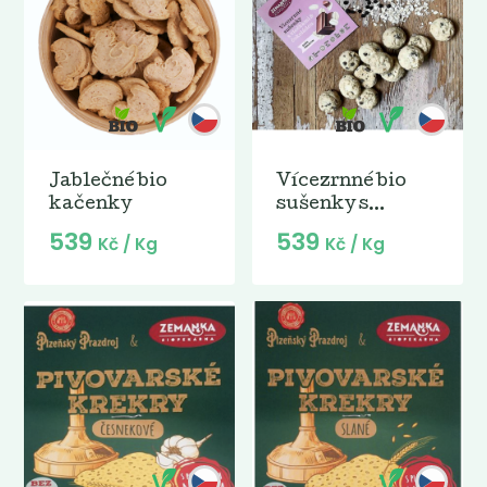
Jablečné bio
Vícezrnné bio
kačenky
sušenky s...
539
539
Kč
/ Kg
Kč
/ Kg