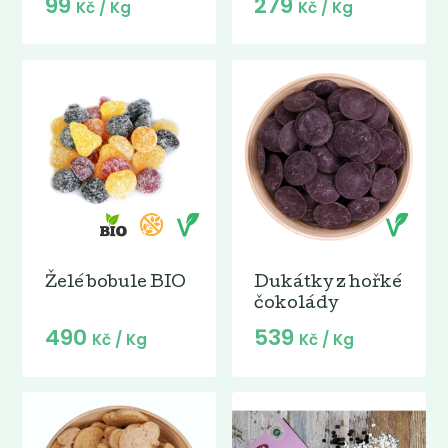
99
279
Kč
/ Kg
Kč
/ Kg
Želé bobule BIO
Dukátky z hořké
čokolády
490
539
Kč
/ Kg
Kč
/ Kg