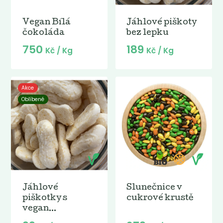
Vegan Bílá
Jáhlové piškoty
čokoláda
bez lepku
750
189
Kč
/ Kg
Kč
/ Kg
Akce
Oblíbené
Jáhlové
Slunečnice v
piškotky s
cukrové krustě
vegan...