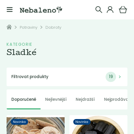
Potraviny
Dobroty
KATEGORIE
Sladké
Filtrovat produkty
19
Doporučené
Nejlevnější
Nejdražší
Nejprodávaněj
Novinka
Novinka