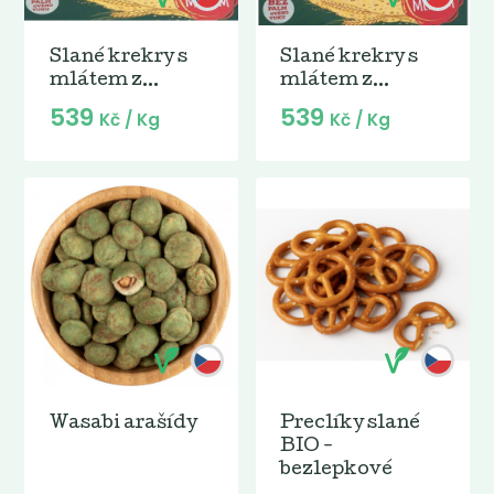
Slané krekry s
Slané krekry s
mlátem z...
mlátem z...
539
539
Kč
/ Kg
Kč
/ Kg
Wasabi arašídy
Preclíky slané
BIO -
bezlepkové