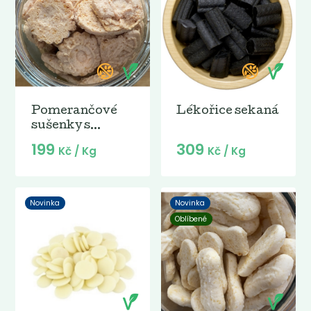
Pomerančové
Lékořice sekaná
sušenky s...
199
309
Kč
/ Kg
Kč
/ Kg
Novinka
Novinka
Oblíbené