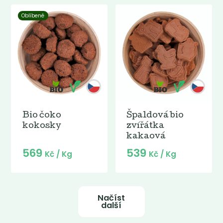
Oblíbené
Bio čoko
Špaldová bio
kokosky
zvířátka
kakaová
569
539
Kč
/ Kg
Kč
/ Kg
Načíst
další