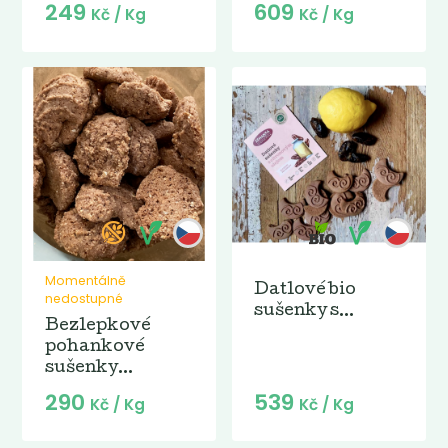
249
609
Kč
/ Kg
Kč
/ Kg
Momentálně
Datlové bio
nedostupné
sušenky s...
Bezlepkové
pohankové
sušenky...
290
539
Kč
/ Kg
Kč
/ Kg