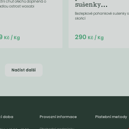
ktní chuť ořechů doplněná o
sušenky...
ádlou ostrost wasabi
Bezlepkové pohankové sušenky s
skořicí
Do košíku:
9
290
(609
)
Kč
Kč
/ Kg
Kč
/ Kg
Načíst další
cí doba
Provozní informace
Platební metody