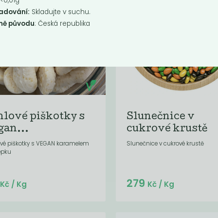
 <0,01g
adování:
Skladujte v suchu.
mě původu
: Česká republika
hlové piškotky s
Slunečnice v
gan...
cukrové krustě
ové piškotky s VEGAN karamelem
Slunečnice v cukrové krustě
epku
Do košíku:
Do košíku:
9
279
(99
)
(279
)
Kč
Kč
Kč
/ Kg
Kč
/ Kg