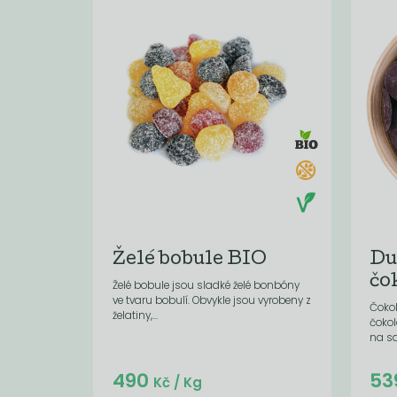
Želé bobule BIO
Du
čo
Želé bobule jsou sladké želé bonbóny
ve tvaru bobulí. Obvykle jsou vyrobeny z
Čoko
želatiny,...
čokol
na s
Do košíku:
490
53
(490
)
Kč
Kč
/ Kg