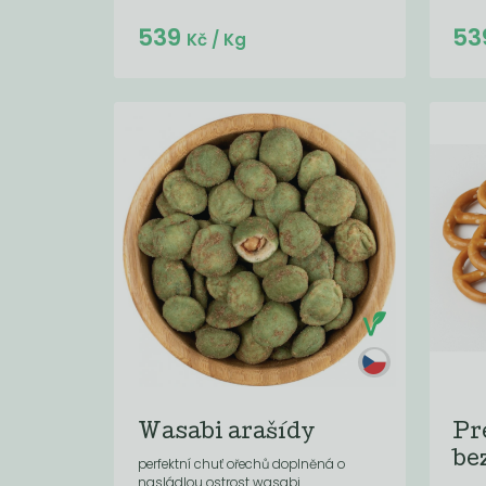
Do košíku:
539
53
(539
)
Kč
Kč
/ Kg
Wasabi arašídy
Pr
be
perfektní chuť ořechů doplněná o
nasládlou ostrost wasabi