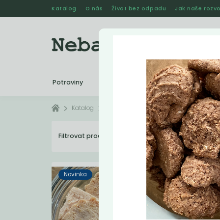
Katalog
O nás
Život bez odpadu
Jak naše rozvo
Potraviny
Drogerie
Kosmetika
Katalog
Potraviny
Dobroty
Filtrovat produkty
22
Dopo
Novinka
Novi