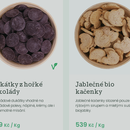
kátky z hořké
Jablečné bio
kolády
kačenky
ládové dukátky vhodné na
Jablečné kačenky slazené pouze
ádové polevy, náplně, krémy, ale i
rýžovým sirupem a mletými su
amotné mlsání.
biojablky.
Do košíku:
Do košíku:
9
539
(539
)
(107,80
)
Kč
Kč
Kč
/ Kg
Kč
/ Kg