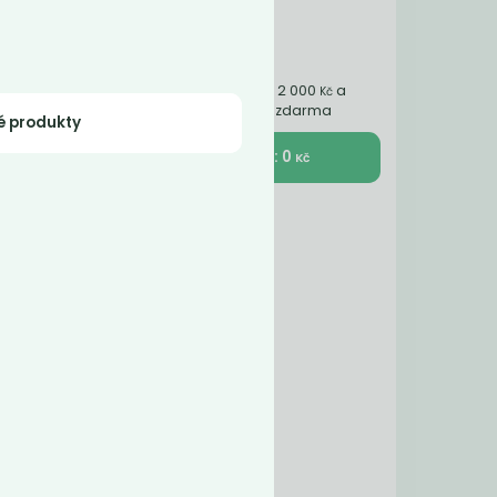
Nakupte ještě za 2 000
a
Kč
získáte dopravu zdarma
é produkty
K pokladně : 0
Kč
áda