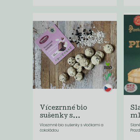
Vícezrnné bio
Sl
sušenky s...
ml
Vícezrnné bio sušenky s vločkami a
Slané
čokoládou
Praz