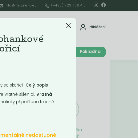
info@nebaleno.eu
(+420) 723 736 413
dat
Přihlášení
pohankové
ořicí
Cena celkem
Pokladna
í
0
Kč
Obsah košíku
 se skořicí
Celý popis
ší
 vratné sklenici.
Vratná
aticky připočtena k ceně
Obsah košíku
mentálně nedostupné
je prázdný