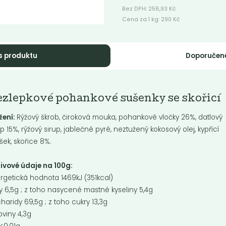
Bez DPH:
258,93
Kč
Cena za 1 kg:
290
Kč
s produktu
Doporučen
kořice sekaná
Vegan Bílá čokol
ezlepkové pohankové sušenky se skořicí
ice sekaná, plná intenzivní chuti.
Vegan Bílá čokoláda
žení:
R
ýžový škrob, čiroková mouka, pohankové vločky 26%, datlový
ná pro všechny fanoušky
ních...
up 15%, rýžový sirup, jablečné pyré, neztužený kokosový olej, kypřící
šek, skořice 8%.
Do košíku:
Do košíku:
9
750
(309
)
(750
)
Kč
Kč
Kč
/ Kg
Kč
/ Kg
ivové údaje na 100g:
rgetická hodnota 1469kJ (351kcal)
y 6,5g ; z toho nasycené mastné kyseliny 5,4g
haridy 69,5g ; z toho cukry 13,3g
e
koviny 4,3g
bené