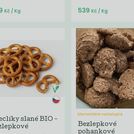
Do košíku:
Do košíku:
9
539
(539
)
(539
)
Kč
Kč
Kč
/ Kg
Kč
/ Kg
Momentálně nedostupné
eclíky slané BIO -
Bezlepkové
zlepkové
pohankové