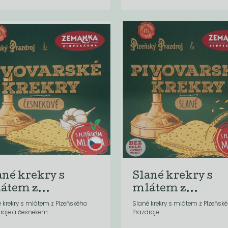
ané krekry s
Slané krekry s
átem z...
mlátem z...
 krekry s mlátem z Plzeňského
Slané krekry s mlátem z Plzeňsk
droje a česnekem
Prazdroje