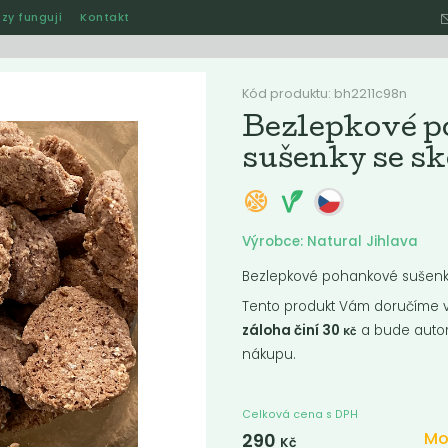
zy fungují
Kontakt
Hle
Kód produktu: bh2211c98n
Bezlepkové 
sušenky se sk
Ostatní
Akce
Jak naše rozvozy funguj
Výrobce: Natural Jihlava
Bezlepkové pohankové sušenky
ručené
Nejlevnější
Nejdražší
Nejprodávanější
Nejnověj
Tento produkt Vám doručíme ve
záloha činí 30
a bude autom
Kč
nákupu.
nka
Novinka
Celková cena s DPH
Mo
290
Kč