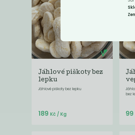
Sůl
Skl
Ze
Jáhlové piškoty bez
Já
lepku
ve
Jáhlové piškoty bez lepku
Jáhl
bez l
Do košíku:
189
9
(189
)
Kč
Kč
/ Kg