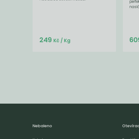
perfe
nasl
Do košíku:
249
60
(249
)
Kč
Kč
/ Kg
Nebaleno
Otevíra