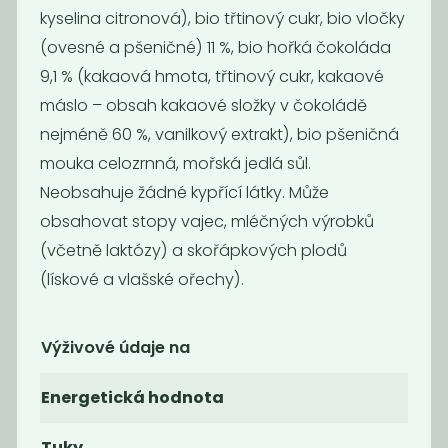
kyselina citronová), bio třtinový cukr, bio vločky
(ovesné a pšeničné) 11 %, bio hořká čokoláda
9,1 % (kakaová hmota, třtinový cukr, kakaové
máslo – obsah kakaové složky v čokoládě
nejméně 60 %, vanilkový extrakt), bio pšeničná
mouka celozrnná, mořská jedlá sůl.
Želé bobule BIO
Dukátky z hořké
Neobsahuje žádné kypřící látky. Může
čokolády
obsahovat stopy vajec, mléčných výrobků
490
539
Kč
/ Kg
Kč
/ Kg
(včetně laktózy) a skořápkových plodů
(lískové a vlašské ořechy).
Výživové údaje na
Energetická hodnota
Tuky