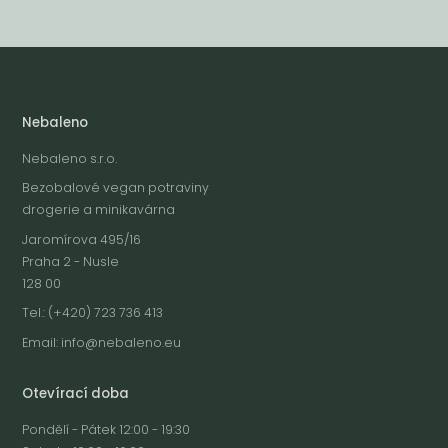
Nebaleno
Nebaleno s.r.o.
Bezobalové vegan potraviny
drogerie a minikavárna
Jaromírova 495/16
Praha 2 - Nusle
128 00
Tel.: (+420) 723 736 413
Email:
info@nebaleno.eu
Otevírací doba
Pondělí - Pátek 12:00 - 19:30