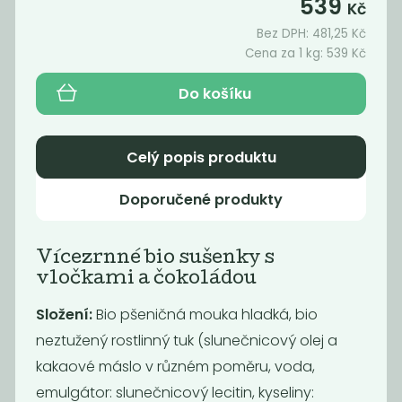
539
Kč
Bez DPH:
481,25
Kč
Cena za 1 kg:
539
Kč
Akce
Oblíbené
Do košíku
Celý popis produktu
Doporučené produkty
Jáhlové
Slunečnice v
Vícezrnné bio sušenky s
piškotky s
cukrové krustě
vločkami a čokoládou
vegan...
99
279
Kč
/ Kg
Kč
/ Kg
Složení:
Bio pšeničná mouka hladká, bio
neztužený rostlinný tuk (slunečnicový olej a
kakaové máslo v různém poměru, voda,
emulgátor: slunečnicový lecitin, kyseliny: