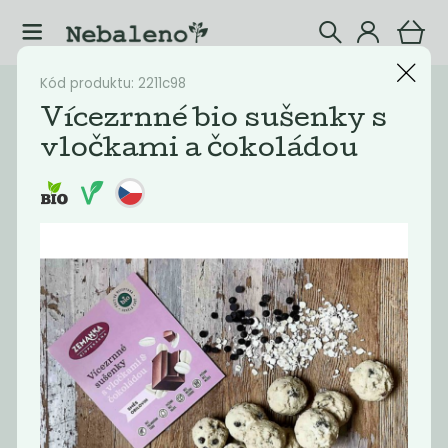
Kód produktu: 2211c98
Katalog
Potraviny
Vícezrnné bio sušenky s
vločkami a čokoládou
Filtrovat produkty
22
Doporučené
Nejlevnější
Nejdražší
Nejprodávaněj
Novinka
Novinka