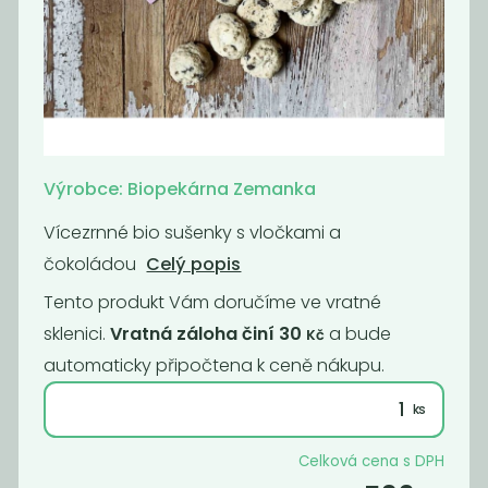
Pomerančové
Lékořice sekaná
sušenky s...
199
309
Kč
/ Kg
Kč
/ Kg
Výrobce: Biopekárna Zemanka
Novinka
Novinka
Oblíbené
Vícezrnné bio sušenky s vločkami a
čokoládou
Celý popis
Tento produkt Vám doručíme ve vratné
sklenici.
Vratná záloha činí 30
a bude
Kč
automaticky připočtena k ceně nákupu.
Vegan Bílá
Jáhlové piškoty
čokoláda
bez lepku
Celková cena s DPH
750
189
Kč
/ Kg
Kč
/ Kg