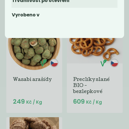
Trvanlivost po otevření
Kč
/ Kg
Kč
/ Kg
Vyrobeno v
Wasabi arašídy
Preclíky slané
BIO -
bezlepkové
249
609
Kč
/ Kg
Kč
/ Kg