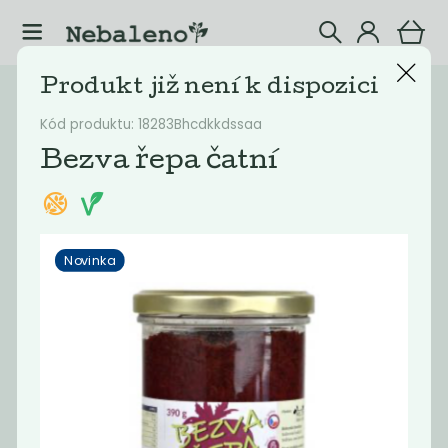
Produkt již není k dispozici
Katalog
Potraviny
Kód produktu: 18283Bhcdkkdssaa
Filtrovat produkty
41
Bezva řepa čatní
Doporučené
Nejlevnější
Nejdražší
Nejprodávaněj
Novinka
Akce
-68%