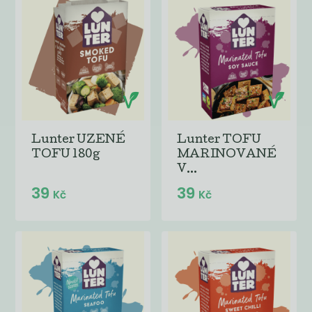
Lunter UZENÉ
Lunter TOFU
TOFU 180g
MARINOVANÉ
V...
39
39
Kč
Kč