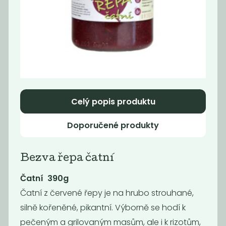
Paštika s
Cibulové čatní s
pečenou
červeným...
cibulkou...
21
65
59
Kč
Kč
Kč
Celý popis produktu
Akce
-68%
Doporučené produkty
Bezva řepa čatní
Čatní 390g
Čatní z červené řepy je na hrubo strouhané,
Dýňové čatní s
Paštika s hlívou
silně kořeněné, pikantní. Výborně se hodí k
chilli, 140 g
vegan, 140 g
pečeným a grilovaným masům, ale i k rizotům,