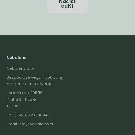
Načíst
další
Nebaleno
Nebaleno s.r.o.
Bezobalové vegan potraviny
drogerie a minikavárna
Jaromírova 495/16
Praha 2 - Nusle
128 00
Tel.: (+420) 723 736 413
Email:
info@nebaleno.eu