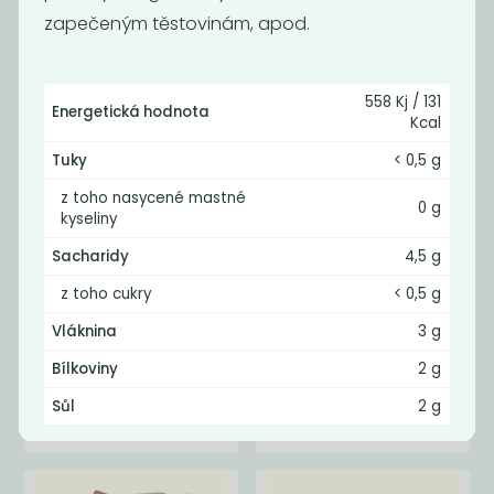
21
65
59
Kč
Kč
Kč
zapečeným těstovinám, apod
.
558 Kj / 131
Energetická hodnota
Kcal
Tuky
< 0,5 g
z toho nasycené mastné
0 g
kyseliny
Sacharidy
4,5 g
z toho cukry
< 0,5 g
Lunter TOFU
Lunter TOFU
Vláknina
3 g
MARINATED
NATURAL 180g
Bílkoviny
2 g
SMOKY...
39
29
Sůl
2 g
Kč
Kč