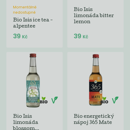
Momentálně
Bio Isis
nedostupné
limonáda bitter
Bio Isis ice tea -
lemon
alpentee
39
39
Kč
Kč
Bio Isis
Bio energetický
limonáda
nápoj 365 Mate
blossom...