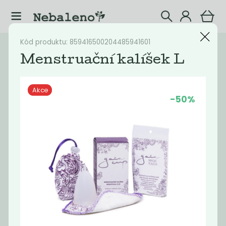
Kód produktu: 859416500204485941601
Katalog
V akci
Menstruační kalíšek L
Filtrovat produkty
35
Akce
-50%
Doporučené
Nejlevnější
Nejdražší
Nejprodávaněj
Akce
Akce