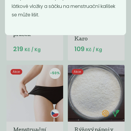
látkové vložky a sáčku na menstruační kalíšek
se může lišit.
Momentálně
Karobový
nedostupné
prášek
Karo
219
109
Kč
/ Kg
Kč
/ Kg
Akce
Akce
-50%
Menstruační
Rýžový nápoj v