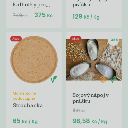
kalhotky pro...
prášku
375
749
129
Kč
Kč
Kč
/ Kg
Akce
Akce
-38%
Momentálně
Sojový nápoj v
nedostupné
prášku
Strouhanka
159
Kč
65
98,58
Kč
/ Kg
Kč
/ Kg