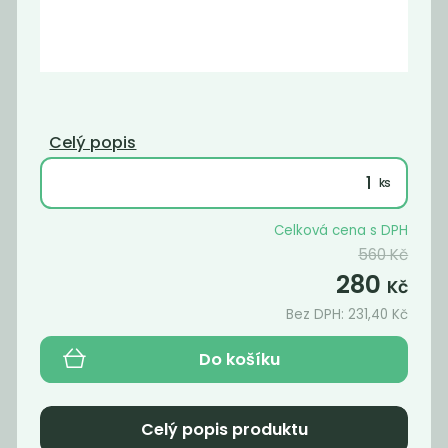
Lněný pytlík
Bílý jíl
Nebaleno
89
490
Kč
Kč
/ Kg
Celý popis
Akce
Akce
Celková cena s DPH
560
Kč
280
Kč
Bez DPH:
231,40
Kč
Do košíku
Kartáč na
Bhringraj
sklenice
Celý popis produktu
168
900
Kč
Kč
/ Kg