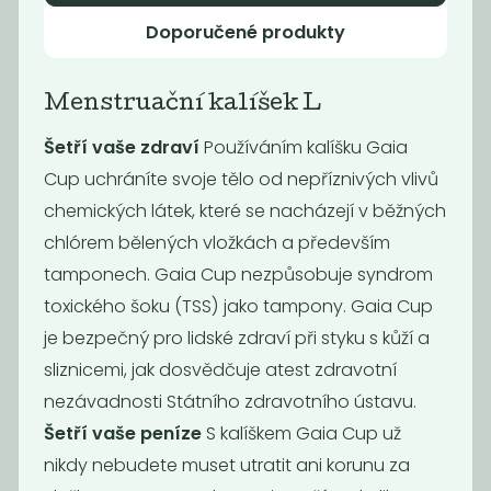
Doporučené produkty
Akce
Akce
-60%
-50%
Menstruační kalíšek L
Šetří vaše zdraví
Používáním kalíšku Gaia
Cup uchráníte svoje tělo od nepříznivých vlivů
chemických látek, které se nacházejí v běžných
chlórem bělených vložkách a především
tamponech. Gaia Cup nezpůsobuje syndrom
Směs na
Bambusové
toxického šoku (TSS) jako tampony. Gaia Cup
karbanátky s
brčko
je bezpečný pro lidské zdraví při styku s kůží a
čočkou a...
sliznicemi, jak dosvědčuje atest zdravotní
249
Kč
nezávadnosti Státního zdravotního ústavu.
16
32
99,60
Kč
Kč
Kč
/ Kg
Šetří vaše peníze
S kalíškem Gaia Cup už
nikdy nebudete muset utratit ani korunu za