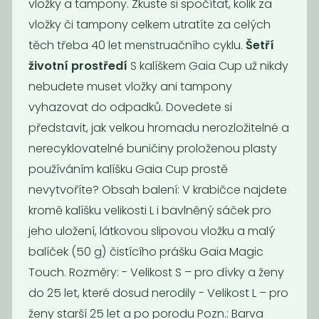
vložky a tampony. Zkuste si spočítat, kolik za
Akce
Akce
-49%
vložky či tampony celkem utratíte za celých
těch třeba 40 let menstruačního cyklu.
Šetří
životní prostředí
S kalíškem Gaia Cup už nikdy
nebudete muset vložky ani tampony
vyhazovat do odpadků. Dovedete si
představit, jak velkou hromadu nerozložitelné a
nerecyklovatelné buničiny proloženou plasty
Čistítko na
Roll-on
brčko
používáním kalíšku Gaia Cup prostě
20
39
59
Kč
nevytvoříte? Obsah balení: V krabičce najdete
Kč
Kč
kromě kalíšku velikosti L i bavlněný sáček pro
jeho uložení, látkovou slipovou vložku a malý
Akce
Akce
balíček (50 g) čistícího prášku Gaia Magic
Touch. Rozměry: - Velikost S – pro dívky a ženy
do 25 let, které dosud nerodily - Velikost L – pro
ženy starší 25 let a po porodu Pozn.: Barva