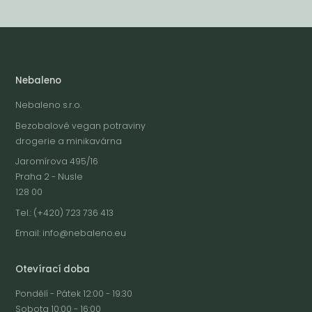
Nebaleno
Nebaleno s.r.o.
Bezobalové vegan potraviny
drogerie a minikavárna
Jaromírova 495/16
Praha 2 - Nusle
128 00
Tel.: (+420) 723 736 413
Email:
info@nebaleno.eu
Otevírací doba
Pondělí - Pátek 12:00 - 19:30
Sobota 10:00 - 16:00