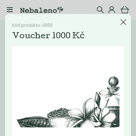
Kód produktu: v1000
Katalog
Ostatní
Voucher 1000 Kč
Filtrovat produkty
5
Doporučené
Nejlevnější
Nejdražší
Nejprodávaněj