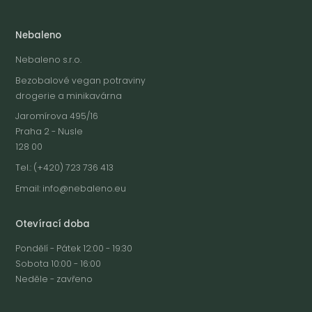
Nebaleno
Nebaleno s.r.o.
Bezobalové vegan potraviny
drogerie a minikavárna
Jaromírova 495/16
Praha 2 - Nusle
128 00
Tel.: (+420) 723 736 413
Email:
info@nebaleno.eu
Otevírací doba
Pondělí - Pátek 12:00 - 19:30
Sobota 10:00 - 16:00
Neděle - zavřeno