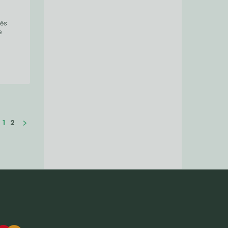
měs
e
1
2