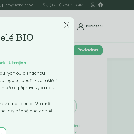
info@nebaleno.eu
(+420) 723 736 413
dat
Přihlášení
celé BIO
Cena celkem
Pokladna
í
0
Kč
odu: Ukrajina
Obsah košíku
 svou rychlou a snadnou
o jogurtu, použít k zahuštění
ší
 můžete připravit vydatnou
 vratné sklenici.
Vratná
aticky připočtena k ceně
Obsah košíku
je prázdný