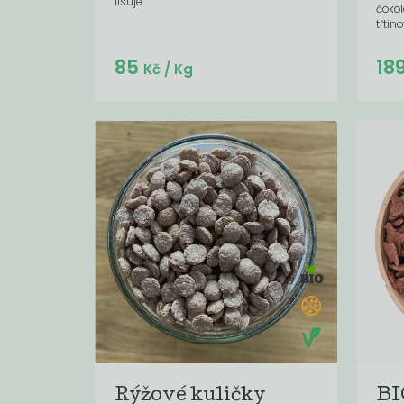
lisuje....
čoko
třti
Do košíku:
85
18
(85
)
Kč
Kč
/ Kg
Rýžové kuličky
BI