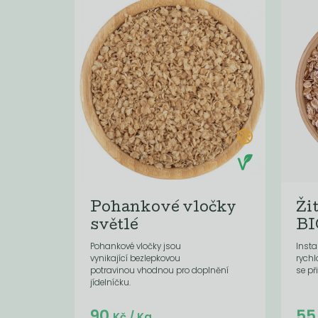
Pohankové vločky
Ži
světlé
BI
Pohankové vločky jsou
Insta
vynikající bezlepkovou
rych
potravinou vhodnou pro doplnění
se př
jídelníčku.
Do košíku:
90
5
(90
)
Kč
Kč
/ Kg