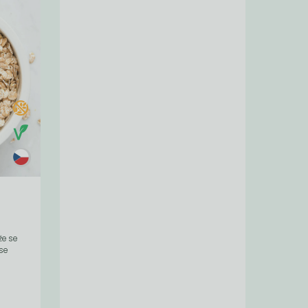
že se
se