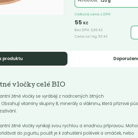
Hmotnost:
Celková cena s DPH
55
Kč
Bez DPH:
3,65
Kč
Cena za 1 kg:
55
Kč
esné vločky
Ovesné vločky c
s produktu
Doporučen
lké BIO
s klíčky
é vločky patří mezi
Ovesné vločky patří mezi
pulárnější a nejvíce používané
nejpopulárnější a nejvíce použív
tné vločky celé BIO
y. Oves vyniká svou...
vločky. Oves vyniká svou...
tantní žitné vločky se vyrábějí z nadrcených žitných
Do košíku:
Do košíku:
0
40
(70
)
(40
)
Kč
Kč
Kč
/ Kg
Kč
/ Kg
. Obsahují vitamíny skupiny B, minerály a vlákninu, která příznivě pů
zažívání.
tantní žitné vločky vynikají svou rychlou a snadnou přípravou. Moh
přidávat do jogurtu, použít je k zahuštění polévek a omáček, nebo