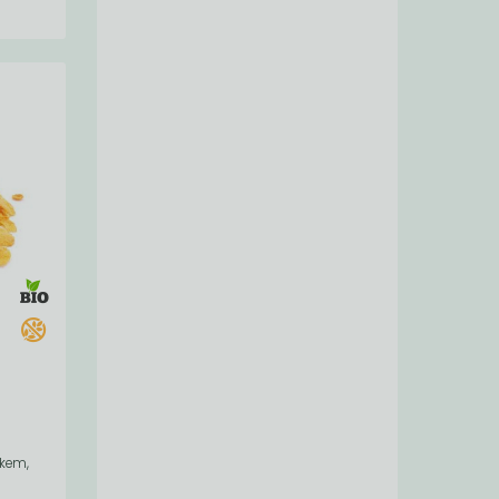
ékem,