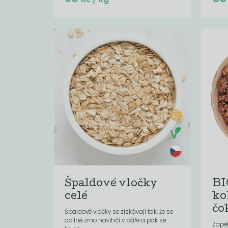
Špaldové vločky
BI
celé
ko
čo
Špaldové vločky se získávají tak, že se
obilné zrno navlhčí v páře a pak se
Zapé