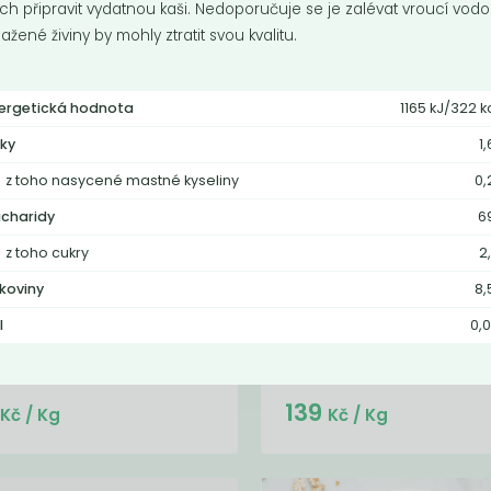
ich připravit vydatnou kaši. Nedoporučuje se je zalévat vroucí vodo
ažené živiny by mohly ztratit svou kvalitu.
ergetická hodnota
1165 kJ/322 k
ky
1
z toho nasycené mastné kyseliny
0,
charidy
6
z toho cukry
2
žové vločky
Pohankové vloč
lkoviny
8,
stantní
instantní
ntní rýžové vločky jsou
Jemné instantní pohankové vloč
l
0,0
lním zahušťovadlem do omáček i
jsou vynikající bezlepkovou
ek, příměsí do...
potravinou vhodnou pro...
Do košíku:
Do košíku:
9
139
(99
)
(139
)
Kč
Kč
Kč
/ Kg
Kč
/ Kg