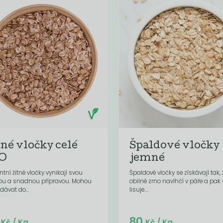
tné vločky celé
Špaldové vločky
O
jemné
ntní žitné vločky vynikají svou
Špaldové vločky se získávají tak, 
lou a snadnou přípravou. Mohou
obilné zrno navlhčí v páře a pak 
idávat do...
lisuje....
Do košíku:
Do košíku:
5
80
(55
)
(80
)
Kč
Kč
Kč
/ Kg
Kč
/ Kg