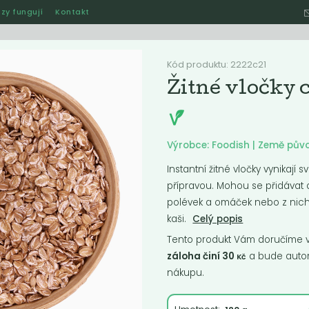
zy fungují
Kontakt
Hle
Kód produktu: 2222c21
Žitné vločky 
Ostatní
Akce
Jak naše rozvozy funguj
Výrobce: Foodish | Země pův
Instantní žitné vločky vynikají
přípravou. Mohou se přidávat d
ručené
Nejlevnější
Nejdražší
Nejprodávanější
Nejnověj
polévek a omáček nebo z nich
kaši.
Celý popis
Tento produkt Vám doručíme ve
záloha činí 30
a bude autom
Kč
nákupu.