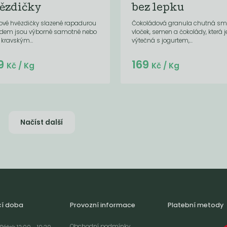
ězdičky
bez lepku
ové hvězdičky slazené rapadurou
Čokoládová granula chutná s
dem jsou výborné samotné nebo
vloček, semen a čokolády, která j
é kravským...
výtečná s jogurtem,...
Do košíku:
Do košíku:
9
169
(23,12
)
(169
)
Kč
Kč
Kč
/ Kg
Kč
/ Kg
Načíst další
cí doba
Provozní informace
Platební metody
Obchodní podmínky