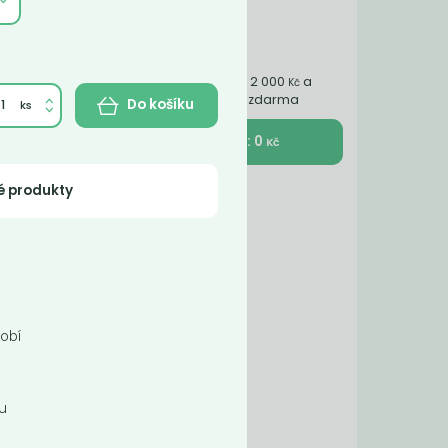
Nakupte ještě za 2 000
a
Kč
získáte dopravu zdarma
Do košíku
K pokladně : 0
Kč
elé
é produkty
ané
sobí
ou