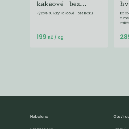
kakaové - bez...
hv
Rýžové kuličky kakaové - bez lepku
Kaka
a me
zalit
Do košíku:
199
28
(199
)
Kč
Kč
/ Kg
Nebaleno
Otevíra