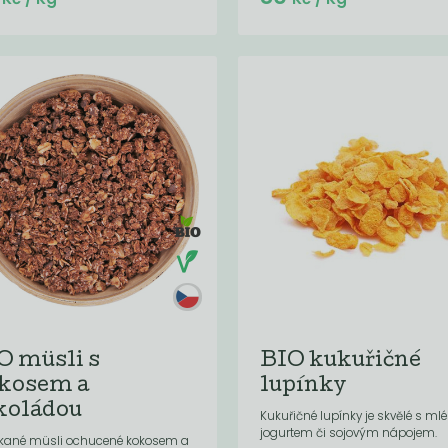
O müsli s
BIO kukuřičné
kosem a
lupínky
koládou
Kukuřičné lupínky je skvělé s ml
jogurtem či sojovým nápojem.
kané müsli ochucené kokosem a