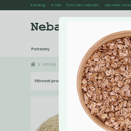
Katalog
O nás
Život bez odpadu
Jak naše rozvo
Potraviny
Drogerie
Kosmetika
Katalog
Potraviny
Snídaně
Filtrovat produkty
25
Dopo