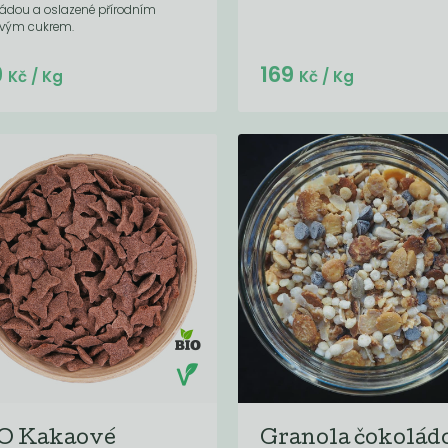
ládou a oslazené přírodním
novým cukrem.
Do košíku:
Do košíku:
9
169
(30,24
)
(169
)
Kč
Kč
Kč
/ Kg
Kč
/ Kg
O Kakaové
Granola čokolád