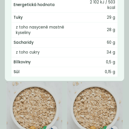
2 102 kJ / 503
Energetická hodnota
kcal
Tuky
29 g
z toho nasycené mastné
28 g
kyseliny
Sacharidy
60 g
Pohankové
Žitné vločky
z toho cukry
34 g
vločky světlé
celé BIO
Bílkoviny
0,5 g
90
55
Kč
/ Kg
Kč
/ Kg
Sůl
0,15 g