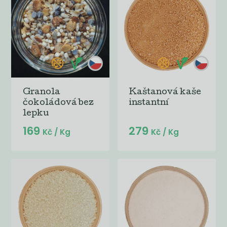
Granola
Kaštanová kaše
čokoládová bez
instantní
lepku
169
279
Kč
/ Kg
Kč
/ Kg