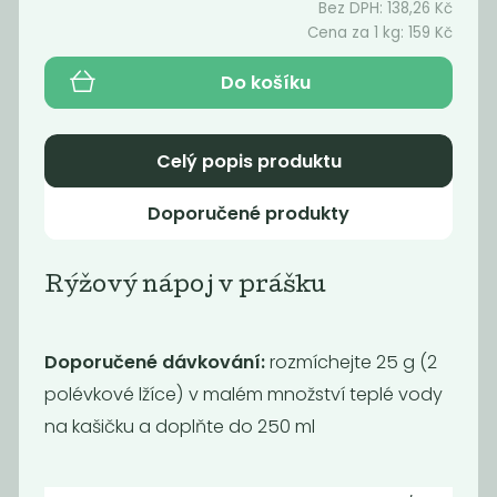
40
95
Bez DPH:
138,26
Kč
Kč
/ Kg
Kč
/ Kg
Cena za 1 kg:
159
Kč
Do košíku
Celý popis produktu
Doporučené produkty
Rýžový nápoj v prášku
Rýžové vločky
Pohankové
instantní
vločky instantní
Doporučené dávkování:
rozmíchejte 25 g (2
99
139
Kč
/ Kg
Kč
/ Kg
polévkové lžíce) v malém množství teplé vody
na kašičku a doplňte do 250 ml