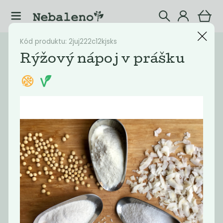
Kód produktu: 2juj222c12kjsks
Katalog
Potraviny
Rýžový nápoj v prášku
Filtrovat produkty
25
Doporučené
Nejlevnější
Nejdražší
Nejprodávaněj