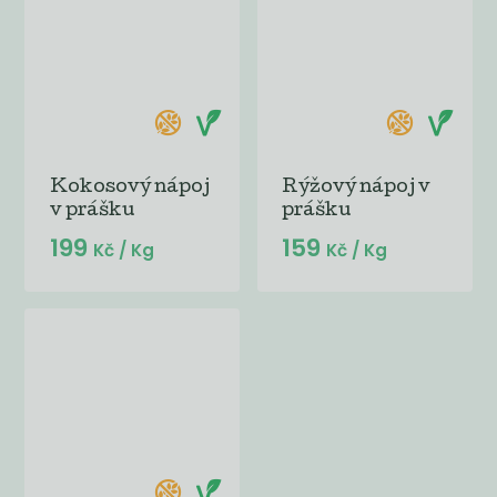
Kokosový nápoj
Rýžový nápoj v
v prášku
prášku
199
159
Kč
/ Kg
Kč
/ Kg