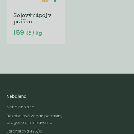
Sojový nápoj v
prášku
159
Kč
/ Kg
Nebaleno
Nebaleno s.r.o.
Bezobalové vegan potraviny
drogerie a minikavárna
Jaromírova 495/16