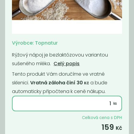
Ovesné vločky
Ovesné vločky
malé BIO
velké BIO
70
70
Kč
/ Kg
Kč
/ Kg
Výrobce: Topnatur
Rýžový nápoj je bezlaktózovou variantou
sušeného mléka.
Celý popis
Tento produkt Vám doručíme ve vratné
sklenici.
Vratná záloha činí 30
a bude
Kč
automaticky připočtena k ceně nákupu.
Ovesné vločky
BIO ovesné
Celková cena s DPH
celé s klíčky
vločky
159
Kč
bezlepkové