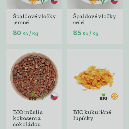
Špaldové vločky
Špaldové vločky
jemné
celé
80
85
Kč
/ Kg
Kč
/ Kg
BIO müsli s
BIO kukuřičné
kokosem a
lupínky
čokoládou