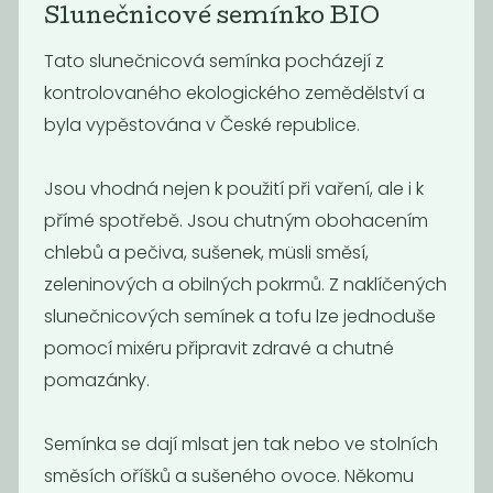
Slunečnicové semínko BIO
Tato slunečnicová semínka pocházejí z
kontrolovaného ekologického zemědělství a
byla vypěstována v České republice.
Jsou vhodná nejen k použití při vaření, ale i k
Konopné
Slunečnicové
semínko
semínko BIO
přímé spotřebě. Jsou chutným obohacením
loupané
chlebů a pečiva, sušenek, müsli směsí,
380
85
Kč
/ Kg
Kč
/ Kg
zeleninových a obilných pokrmů. Z naklíčených
slunečnicových semínek a tofu lze jednoduše
pomocí mixéru připravit zdravé a chutné
pomazánky.
Semínka se dají mlsat jen tak nebo ve stolních
směsích oříšků a sušeného ovoce. Někomu