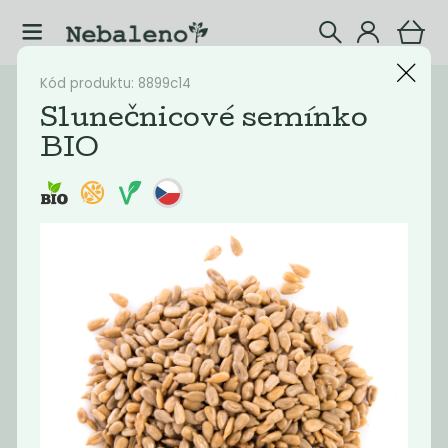
Kód produktu: 8899c14
Katalog
Potraviny
Slunečnicové semínko
BIO
Filtrovat produkty
10
Doporučené
Nejlevnější
Nejdražší
Nejprodávaněj