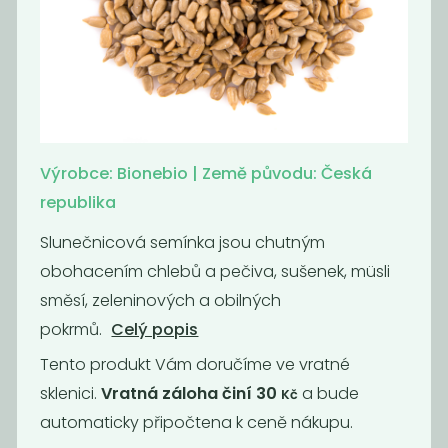
Lněné semínko
Lněné semínko
zlaté
hnědé
119
70
Kč
/ Kg
Kč
/ Kg
Výrobce: Bionebio | Země původu: Česká
republika
Slunečnicová semínka jsou chutným
obohacením chlebů a pečiva, sušenek, müsli
směsí, zeleninových a obilných
pokrmů.
Celý popis
Tento produkt Vám doručíme ve vratné
Dýňové
BIO Sezam
sklenici.
Vratná záloha činí 30
a bude
Kč
semínko
světlý
automaticky připočtena k ceně nákupu.
loupané
neloupaný