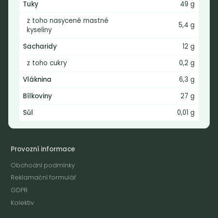
Tuky
49 g
Praha 2 - Nusle
z toho nasycené mastné
128 00
5,4 g
kyseliny
Tel.: (+420) 723 736 413
Sacharidy
12 g
Email:
info@nebaleno.eu
z toho cukry
0,2 g
Otevírací doba
Vláknina
6,3 g
Pondělí - Pátek 12:00 - 19:30
Bílkoviny
27 g
Sobota 10:00 - 16:00
Sůl
0,01 g
Neděle - zavřeno
Provozní informace
Obchodní podmínky
Reklamační formulář
GDPR
Kolektiv