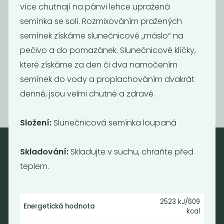
více chutnají na pánvi lehce upražená
semínka se solí. Rozmixováním pražených
semínek získáme slunečnicové „máslo“ na
Mák modrý
Kukuřice na
pečivo a do pomazánek. Slunečnicové klíčky,
popcorn BIO
které získáme za den či dva namočením
199
109
Kč
/ Kg
Kč
/ Kg
semínek do vody a proplachováním dvakrát
denně, jsou velmi chutné a zdravé.
Složení:
Slunečnicová semínka loupaná
Skladování:
Skladujte v suchu, chraňte před
Nebaleno
teplem.
Nebaleno s.r.o.
Bezobalové vegan potraviny
2523 kJ/609
Energetická hodnota
drogerie a minikavárna
kcal
Jaromírova 495/16