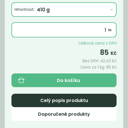
250
219
Kč
/ Kg
Kč
/ Kg
Hmotnost:
Celková cena s DPH
85
Kč
Bez DPH:
42,43
Kč
Cena za 1 kg:
85
Kč
Do košíku
Sezam černý
Chia semínka
neloupaný BIO
BIO
219
240
Kč
/ Kg
Kč
/ Kg
Celý popis produktu
Doporučené produkty