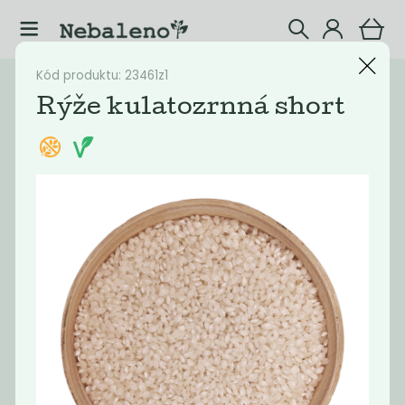
Kód produktu: 23461z1
Katalog
Potraviny
Rýže kulatozrnná short
Filtrovat produkty
4
Doporučené
Nejlevnější
Nejdražší
Nejprodávaněj