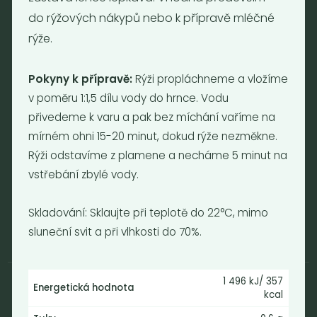
do rýžových nákypů nebo k přípravě mléčné
Otevírací doba
rýže.
Pondělí - Pátek 12:00 - 19:30
Sobota 10:00 - 16:00
Pokyny k přípravě:
Rýži propláchneme a vložíme
Neděle - zavřeno
v poměru 1:1,5 dílu vody do hrnce. Vodu
přivedeme k varu a pak bez míchání vaříme na
Provozní informace
mírném ohni 15-20 minut, dokud rýže nezměkne.
Obchodní podmínky
Rýži odstavíme z plamene a necháme 5 minut na
Reklamační formulář
vstřebání zbylé vody.
GDPR
Kolektiv
Skladování: Sklaujte při teplotě do 22°C, mimo
sluneční svit a při vlhkosti do 70%.
1 496 kJ/ 357
Energetická hodnota
kcal