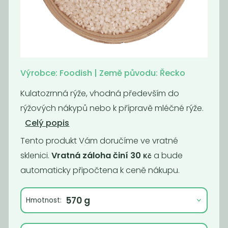
Rýže basmati
Rýže natural
neloupaná
99
89
Kč
/ Kg
Kč
/ Kg
Výrobce: Foodish | Země původu: Řecko
Kulatozrnná rýže, vhodná především do
rýžových nákypů nebo k přípravě mléčné rýže.
Celý popis
Tento produkt Vám doručíme ve vratné
sklenici.
Vratná záloha činí 30
a bude
Kč
automaticky připočtena k ceně nákupu.
Rýže jasmínová
Rýže
Hmotnost:
kulatozrnná
short