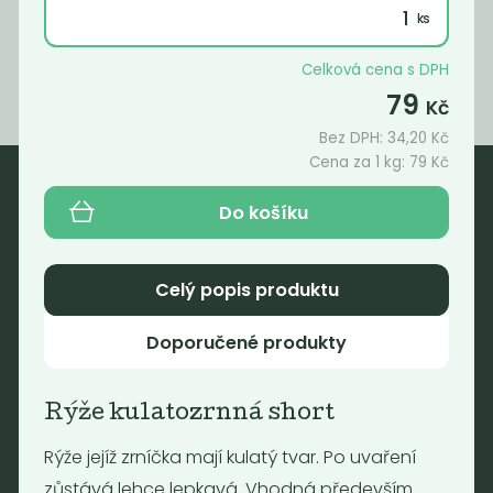
89
79
Kč
/ Kg
Kč
/ Kg
Celková cena s DPH
79
Kč
Bez DPH:
34,20
Kč
Cena za 1 kg:
79
Kč
Do košíku
Nebaleno
Nebaleno s.r.o.
Celý popis produktu
Bezobalové vegan potraviny
drogerie a minikavárna
Doporučené produkty
Jaromírova 495/16
Praha 2 - Nusle
128 00
Rýže kulatozrnná short
Tel.: (+420) 723 736 413
Rýže jejíž zrníčka mají kulatý tvar. Po uvaření
Email:
info@nebaleno.eu
zůstává lehce lepkavá. Vhodná především