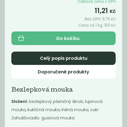
1 399
1 499
Celková cena s DPH
Kč
/ Kg
Kč
/ Kg
11,21
Kč
Bez DPH:
9,75
Kč
Akce
Cena za 1 kg:
150
Kč
Do košíku
Celý popis produktu
Doporučené produkty
Momentálně
nedostupné
Bezlepková mouka
Strouhanka
65
Kč
/ Kg
Složení:
bezlepkový pšeničný škrob, lupinová
mouka, kukřičná mouka, lněná mouka, cukr
Zahušťovadlo: guarová mouka