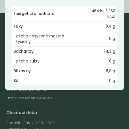
1464 kJ / 350
Energetická hodnota
kcal
Tuky
0,4 g
Nebaleno
z toho nasycené mastné
0 g
kyseliny
Nebaleno s.r.o.
Sacharidy
74,3 g
Bezobalové vegan potraviny
drogerie a minikavárna
z toho cukry
0 g
Jaromírova 495/16
Bílkoviny
8,8 g
Praha 2 - Nusle
Sůl
0 g
128 00
Tel.: (+420) 723 736 413
Email:
info@nebaleno.eu
Otevírací doba
Pondělí - Pátek 12:00 - 19:30