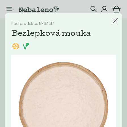
Kód produktu: 5364c17
Katalog
Potraviny
Bezlepková mouka
Filtrovat produkty
20
Doporučené
Nejlevnější
Nejdražší
Nejprodávaněj