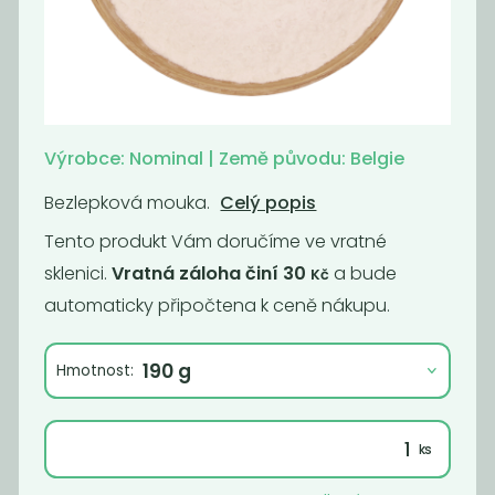
Momentálně
Cizrnová
nedostupné
mouka
Kakaový prášek
BIO
629
129
Výrobce: Nominal | Země původu: Belgie
Kč
/ Kg
Kč
/ Kg
Bezlepková mouka.
Celý popis
Tento produkt Vám doručíme ve vratné
sklenici.
Vratná záloha činí 30
a bude
Kč
automaticky připočtena k ceně nákupu.
Hmotnost:
Pektin
Agar