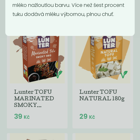
21
65
59
Kč
mléko nažloutlou barvu. Více než šest procent
Kč
Kč
tuku dodává mléku výbornou, plnou chuť.
Lunter TOFU
Lunter TOFU
MARINATED
NATURAL 180g
SMOKY...
39
29
Kč
Kč