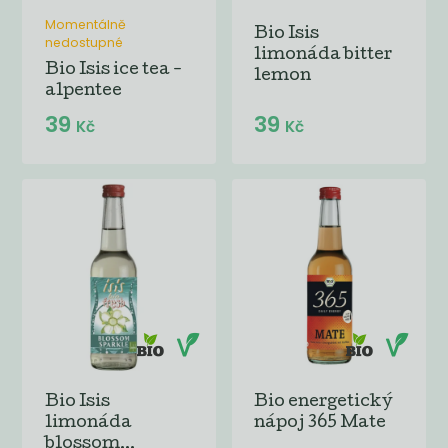
Momentálně
Bio Isis
nedostupné
limonáda bitter
Bio Isis ice tea -
lemon
alpentee
39
39
Kč
Kč
Bio Isis
Bio energetický
limonáda
nápoj 365 Mate
blossom...