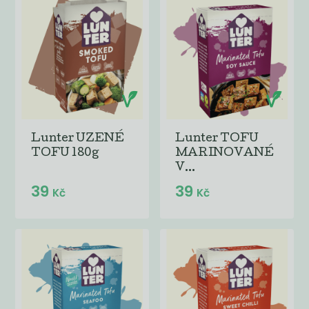
Lunter UZENÉ
Lunter TOFU
TOFU 180g
MARINOVANÉ
V...
39
39
Kč
Kč