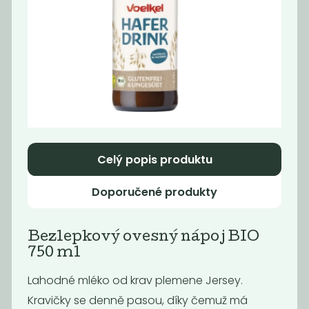
Paštika s
Cibulové čatní s
pečenou
červeným...
cibulkou...
21
65
59
Kč
Kč
Kč
Akce
-68%
Celý popis produktu
Doporučené produkty
Bezlepkový ovesný nápoj BIO
750 ml
Lahodné mléko od krav plemene Jersey.
Dýňové čatní s
Paštika s hlívou
chilli, 140 g
vegan, 140 g
Kravičky se denně pasou, díky čemuž má