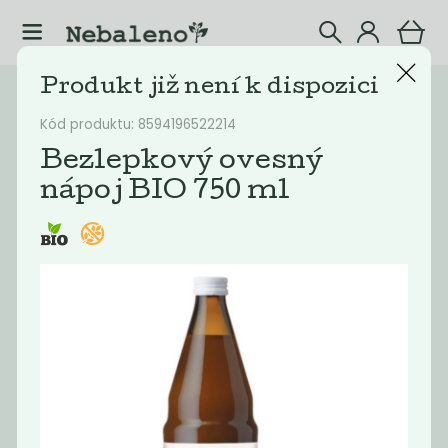
Produkt již není k dispozici
Potraviny
Chlazené potraviny
Kód produktu: 8594196522214
Filtrovat produkty
41
Bezlepkový ovesný
nápoj BIO 750 ml
Doporučené
Nejlevnější
Nejdražší
Nejprodávaněj
Akce
-68%