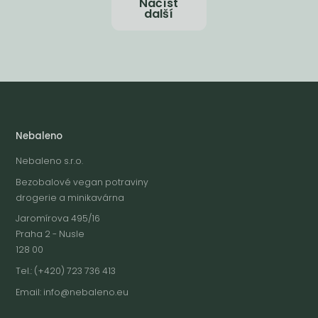
Načíst
další
Nebaleno
Nebaleno s.r.o.
Bezobalové vegan potraviny
drogerie a minikavárna
Jaromírova 495/16
Praha 2 - Nusle
128 00
Tel.: (+420) 723 736 413
Email:
info@nebaleno.eu