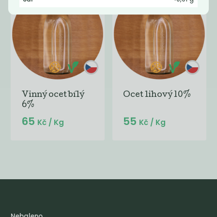
Vinný ocet bílý
Ocet lihový 10%
6%
65
55
Kč
/ Kg
Kč
/ Kg
Nebaleno