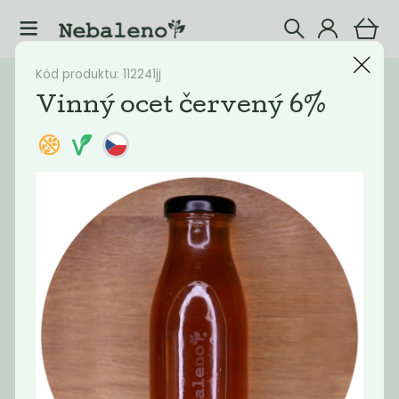
Kód produktu: 112241jj
Katalog
Potraviny
Vinný ocet červený 6%
Filtrovat produkty
8
Doporučené
Nejlevnější
Nejdražší
Nejprodávaněj