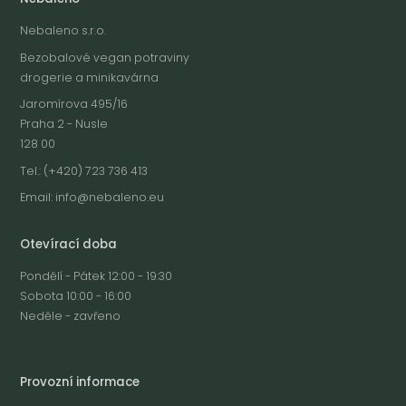
Nebaleno s.r.o.
Bezobalové vegan potraviny
drogerie a minikavárna
Jaromírova 495/16
Praha 2 - Nusle
128 00
Tel.: (+420) 723 736 413
Email:
info@nebaleno.eu
Otevírací doba
Pondělí - Pátek 12:00 - 19:30
Sobota 10:00 - 16:00
Neděle - zavřeno
Provozní informace