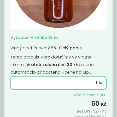
Bio
Olivový olej -
slunečnicový
extra
olej za...
panenský...
129
479
Kč
/ Kg
Kč
/ Kg
Výrobce: Aromka Brno
Vinný ocet červený 6%
Celý popis
Tento produkt Vám doručíme ve vratné
sklenici.
Vratná záloha činí 30
a bude
Kč
automaticky připočtena k ceně nákupu.
Celková cena s DPH
60
Kč
BIO Kokosový
Dýňový olej
Bez DPH:
52,17
Kč
olej