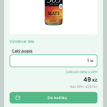
Šumavěnka
Šumavěnka
citronáda
ledový čaj
broskev
45
45
Kč
Kč
Výrobce: Isis
Celý popis
Celková cena s DPH
49
Kč
Bez DPH:
42,61
Kč
Do košíku
Šumavěnka
Šumavěnka
oranžáda
malina