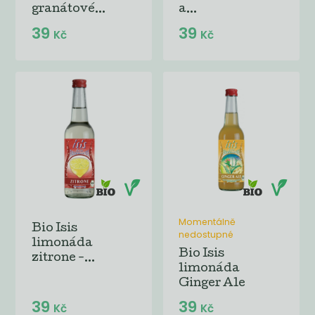
granátové...
a...
39
39
Kč
Kč
Momentálně
Bio Isis
nedostupné
limonáda
Bio Isis
zitrone -...
limonáda
Ginger Ale
39
39
Kč
Kč