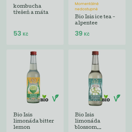
Momentálně
kombucha
nedostupné
třešeň a máta
Bio Isis ice tea -
alpentee
53
39
Kč
Kč
Bio Isis
Bio Isis
limonáda bitter
limonáda
lemon
blossom...