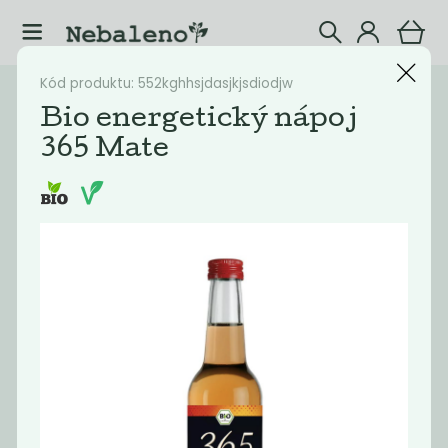
Kód produktu: 552kghhsjdasjkjsdiodjw
Katalog
Nápoje
Bio energetický nápoj
365 Mate
Filtrovat produkty
25
Doporučené
Nejlevnější
Nejdražší
Nejprodávaněj