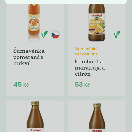
Momentálně
Šumavěnka
nedostupné
pomeranč s
kombucha
mrkví
marakuja a
citrón
45
53
Kč
Kč