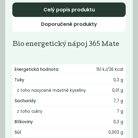
45
45
Kč
Kč
Celý popis produktu
Doporučené produkty
Bio energetický nápoj 365 Mate
Energetická hodnota
151 kJ/36 kcal
Tuky
0,3 g
Šumavěnka
Šumavěnka
z toho nasycené mastné kyseliny
0,01 g
jablko třešeň
Cola mix
Sacharidy
7,7 g
45
45
Kč
Kč
z toho cukry
7 g
Bílkoviny
0,3 g
Sůl
0,003 g