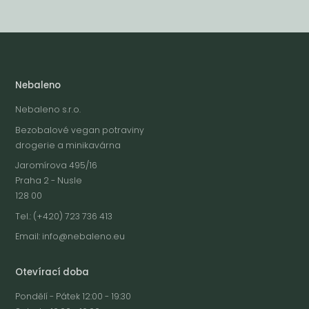
Nebaleno
Nebaleno s.r.o.
Bezobalové vegan potraviny
drogerie a minikavárna
Jaromírova 495/16
Praha 2 - Nusle
128 00
Tel.: (+420) 723 736 413
Email:
info@nebaleno.eu
Otevírací doba
Pondělí - Pátek 12:00 - 19:30