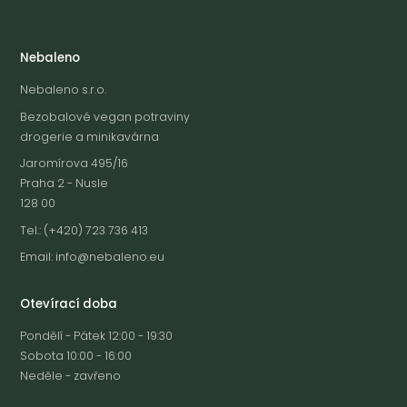
Nebaleno
Nebaleno s.r.o.
Bezobalové vegan potraviny
drogerie a minikavárna
Jaromírova 495/16
Praha 2 - Nusle
128 00
Tel.: (+420) 723 736 413
Email:
info@nebaleno.eu
Otevírací doba
Pondělí - Pátek 12:00 - 19:30
Sobota 10:00 - 16:00
Neděle - zavřeno