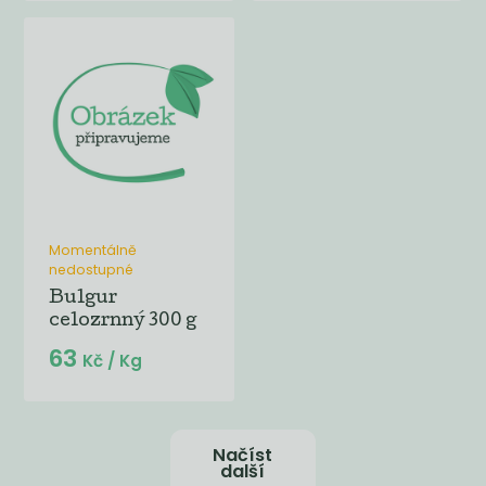
Momentálně
nedostupné
Bulgur
celozrnný 300 g
63
Kč
/ Kg
Načíst
další