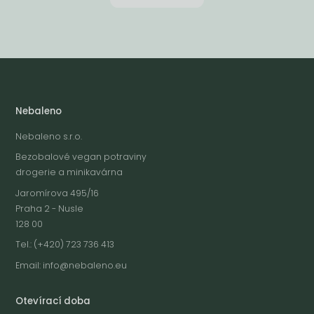
Nebaleno
Nebaleno s.r.o.
Bezobalové vegan potraviny
drogerie a minikavárna
Jaromírova 495/16
Praha 2 - Nusle
128 00
Tel.: (+420) 723 736 413
Email:
info@nebaleno.eu
Otevírací doba