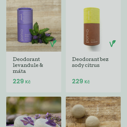
Deodorant
Deodorant bez
levandule &
sody citrus
máta
229
229
Kč
Kč