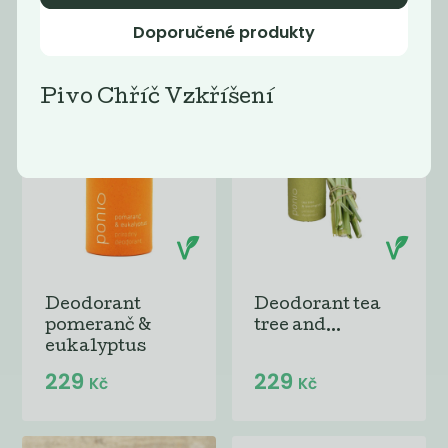
229
229
Kč
Kč
Doporučené produkty
Pivo Chříč Vzkříšení
Deodorant
Deodorant tea
pomeranč &
tree and...
eukalyptus
229
229
Kč
Kč