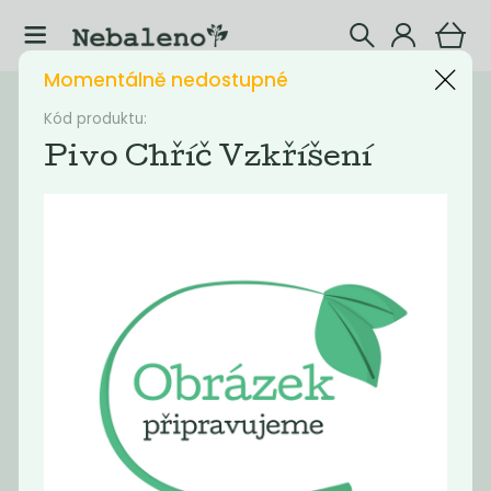
Momentálně nedostupné
Katalog
Eshop
Kód produktu:
Pivo Chříč Vzkříšení
Filtrovat produkty
30
Doporučené
Nejlevnější
Nejdražší
Nejprodávaněj