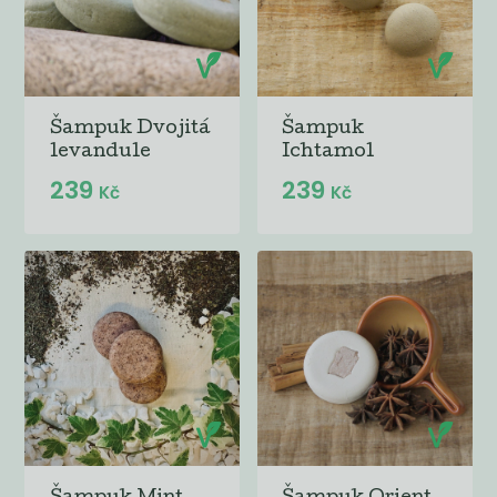
Šampuk Dvojitá
Šampuk
levandule
Ichtamol
239
239
Kč
Kč