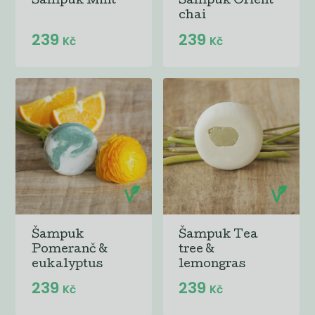
Šampuk Mint
Šampuk Orient
chai
239
239
Kč
Kč
Šampuk
Šampuk Tea
Pomeranč &
tree &
eukalyptus
lemongras
239
239
Kč
Kč