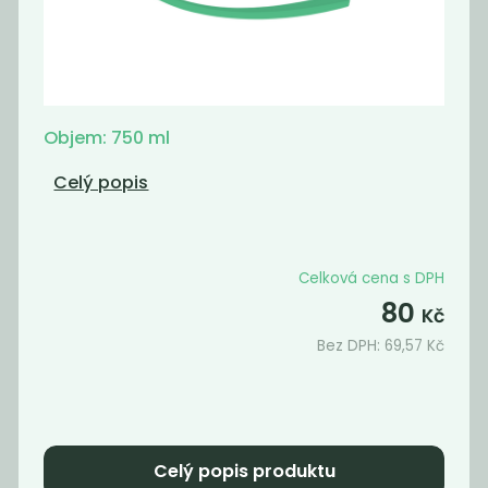
Momentálně
Deodorant bez
nedostupné
sody lavandin
Vratná záloha
Nebaleno
Objem: 750 ml
229
30
Kč
Kč
Celý popis
Celková cena s DPH
80
Kč
Bez DPH:
69,57
Kč
Deodorant bez
Deodorant bez
Celý popis produktu
sody lemongras
sody pink