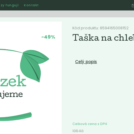
zy fungují
Kontakt
Hle
Kód produktu: 8594165008152
-49%
Taška na chle
Ostatní
Akce
Jak naše rozvozy funguj
Celý popis
ručené
Nejlevnější
Nejdražší
Nejprodávanější
Nejnověj
e
Akce
Celková cena s DPH
195
Kč