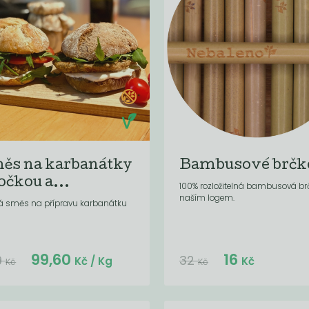
ěs na karbanátky
Bambusové brčk
očkou a...
100% rozložitelná bambusová br
naším logem.
á směs na přípravu karbanátku
Do košíku:
Do košíku:
99,60
16
(99
)
(16
)
Kč
Kč
9
32
Kč
/ Kg
Kč
Kč
Kč