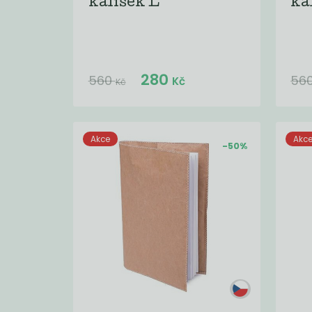
kalíšek L
ka
Do košíku:
280
(280
)
Kč
560
56
Kč
Kč
Akce
Akc
-50%