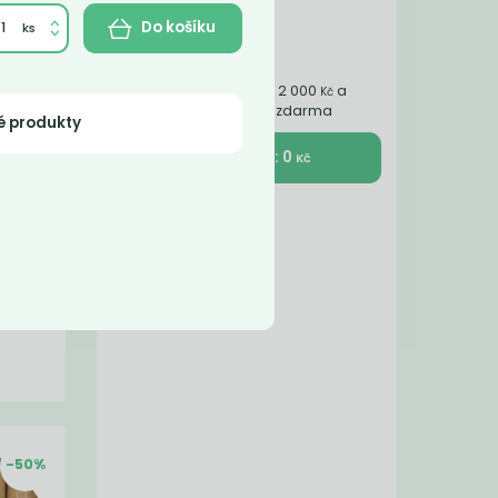
Do košíku
Nakupte ještě za 2 000
a
Kč
získáte dopravu zdarma
é produkty
K pokladně : 0
Kč
ce
ý z
n z
-50%