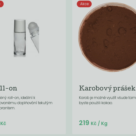
e
Akce
ll-on
Karobový prášek
ěný roll-on, ideální k
Karob je možné využít všude tam
ovanému doplňování tekutým
byste použili kakao.
orantem.
Do košíku:
Do košíku:
9
219
(59
)
(219
)
Kč
Kč
Kč
Kč
/ Kg