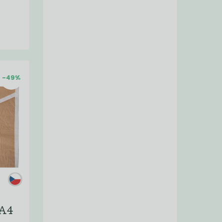
-49%
 A4