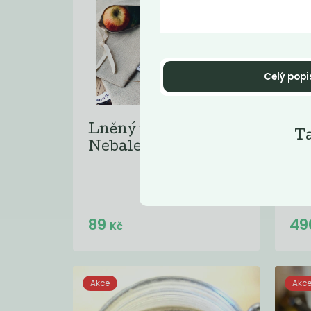
Celý popi
Lněný pytlík
Bíl
Ta
Nebaleno
Franc
citli
pokož
Do košíku:
89
49
(89
)
Kč
Kč
Akce
Akc