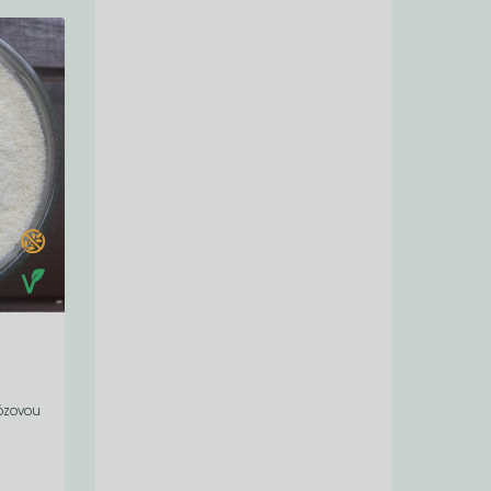
tózovou