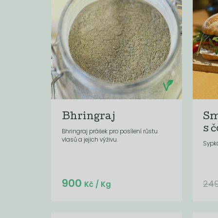
Bhringraj
Sm
s č
Bhringraj prášek pro posílení růstu
vlasů a jejich výživu.
Sypk
Do košíku:
900
(45
)
Kč
24
Kč
/ Kg