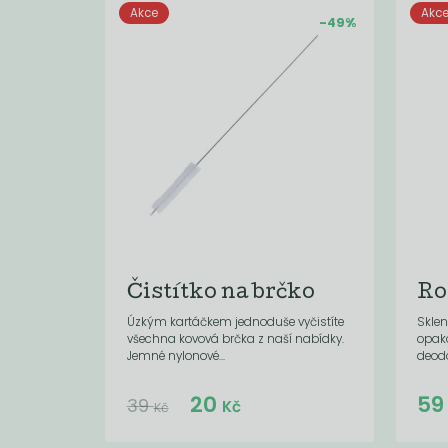
Akce
Akc
-49%
Čistítko na brčko
Ro
Úzkým kartáčkem jednoduše vyčistíte
Sklen
všechna kovová brčka z naší nabídky.
opak
Jemné nylonové...
deod
Do košíku:
20
5
(20
)
Kč
39
Kč
Kč