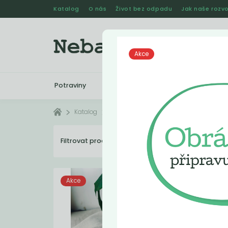
Katalog
O nás
Život bez odpadu
Jak naše rozvo
Akce
Potraviny
Drogerie
Kosmetika
Katalog
V akci
Filtrovat produkty
35
Dopo
Akce
Akc