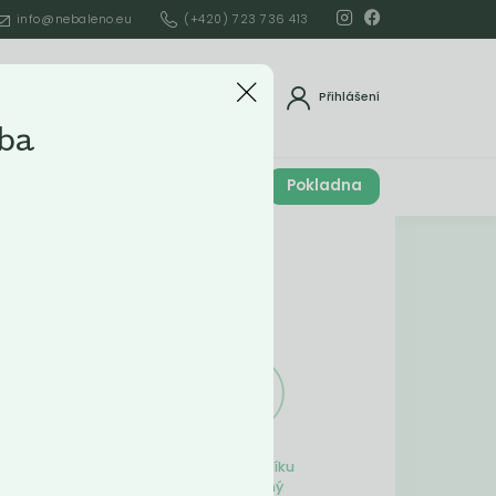
info@nebaleno.eu
(+420) 723 736 413
dat
Přihlášení
ba
Cena celkem
Pokladna
í
0
Kč
Obsah košíku
ší
Obsah košíku
je prázdný