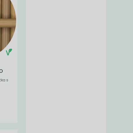
o
čka s