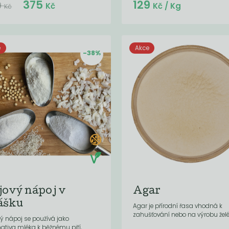
Do košíku:
Do košíku:
375
129
(375
)
(129
)
Kč
Kč
9
Kč
Kč
/ Kg
Kč
e
Akce
-38%
jový nápoj v
Agar
ášku
Agar je přírodní řasa vhodná k
zahušťování nebo na výrobu želé
ý nápoj se používá jako
nativa mléka k běžnému pití,