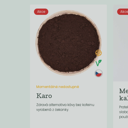
Akce
Akc
Momentálně nedostupné
Me
Karo
ka
Zdravá alternativa kávy bez kofeinu
Prate
vyrobená z čekanky.
slab
použit