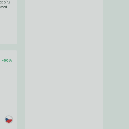
papíru
ovodí
-50%