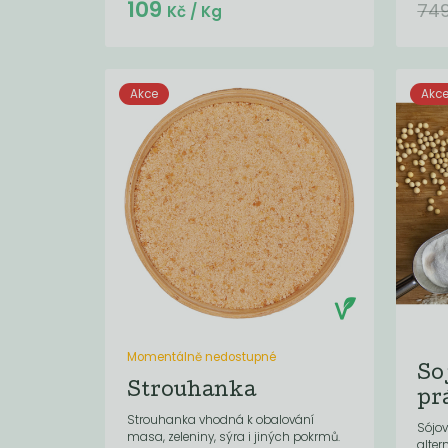
109
74
Kč
/ Kg
Akce
Akc
Momentálně nedostupné
So
Strouhanka
pr
Strouhanka vhodná k obalování
Sójov
masa, zeleniny, sýra i jiných pokrmů.
alter