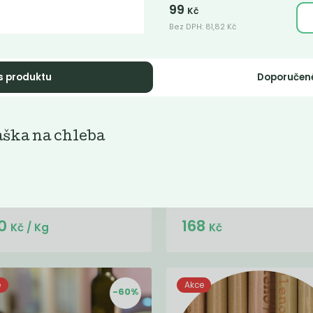
99
Kč
Bez DPH:
81,82
Kč
s produktu
Doporučen
ý jíl
Kartáč na skleni
ška na chleba
ouzský bílý jíl je vhodný pro
Kartáč na čištění sklenic vyroben
vou, suchou a podrážděnou
FSC certifikovaného dřeva a štěti
ku.
koňských žíní.
Do košíku:
Do košíku:
0
168
(24,50
)
(168
)
Kč
Kč
Kč
/ Kg
Kč
e
Akce
-60%