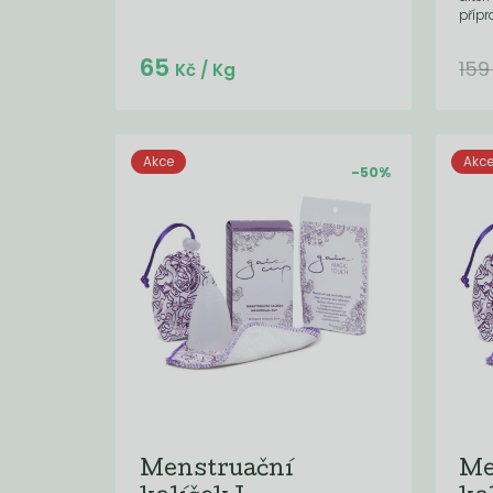
přípr
65
15
Kč
/ Kg
Akce
Akc
-50%
Menstruační
Me