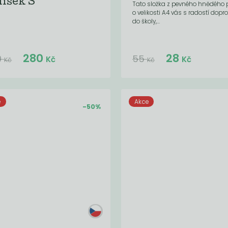
líšek S
Tato složka z pevného hnědého 
o velikosti A4 vás s radostí dopr
do školy,...
Do košíku:
Do košíku:
280
28
(280
)
(28
)
Kč
Kč
0
55
Kč
Kč
Kč
Kč
e
Akce
-50%