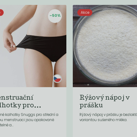
e
Akce
-50%
nstruační
Rýžový nápoj v
lhotky pro...
prášku
lné kalhotky Snuggs pro střední a
Rýžový nápoj v prášku je bezlak
ou menstruaci jsou opakovaně
variantou sušeného mléka.
elné a...