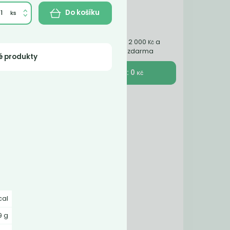
Do košíku
Nakupte ještě za 2 000
a
Kč
získáte dopravu zdarma
é produkty
K pokladně : 0
Kč
cal
9 g