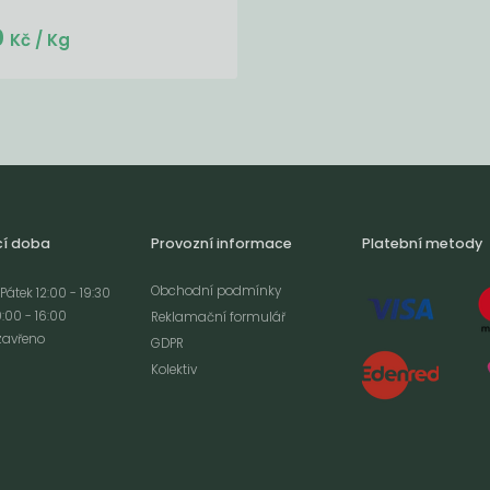
Do košíku:
0
(130
)
Kč
Kč
/ Kg
cí doba
Provozní informace
Platební metody
Obchodní podmínky
Pátek 12:00 - 19:30
:00 - 16:00
Reklamační formulář
zavřeno
GDPR
Kolektiv
analýze
m cookies a použití