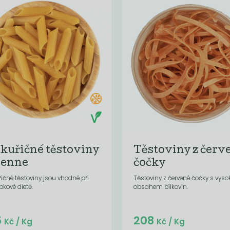
kuřičné těstoviny
Těstoviny z červ
Penne
čočky
ičné těstoviny jsou vhodné při
Těstoviny z červené čočky s vys
pkové dietě.
obsahem bílkovin.
Do košíku:
Do košíku:
5
208
(175
)
(208
)
Kč
Kč
Kč
/ Kg
Kč
/ Kg