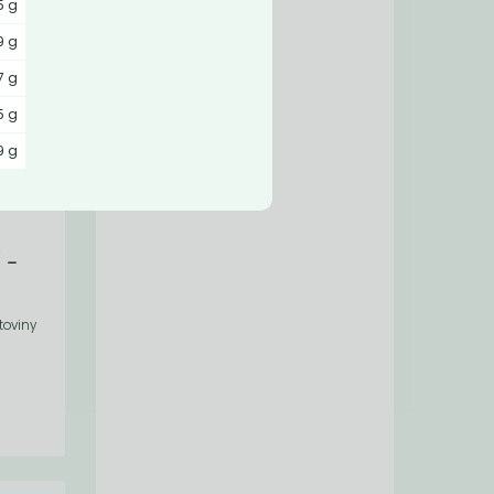
5 g
9 g
7 g
5 g
9 g
 -
toviny