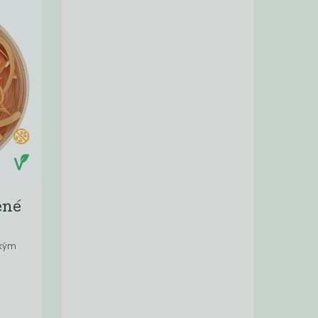
ené
okým