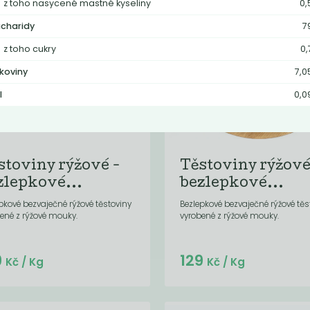
z toho nasycené mastné kyseliny
0,
charidy
7
z toho cukry
0,
lkoviny
7,0
l
0,0
stoviny rýžové -
Těstoviny rýžové
zlepkové...
bezlepkové...
pkové bezvaječné rýžové těstoviny
Bezlepkové bezvaječné rýžové těs
ené z rýžové mouky.
vyrobené z rýžové mouky.
Do košíku:
Do košíku:
9
129
(129
)
(129
)
Kč
Kč
Kč
/ Kg
Kč
/ Kg