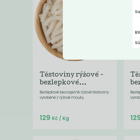
Sa
Bí
Sů
Těstoviny rýžové -
Tě
bezlepkové...
be
Bezlepkové bezvaječné rýžové těstoviny
Bezle
vyrobené z rýžové mouky.
vyrob
Do košíku:
129
12
(129
)
Kč
Kč
/ Kg