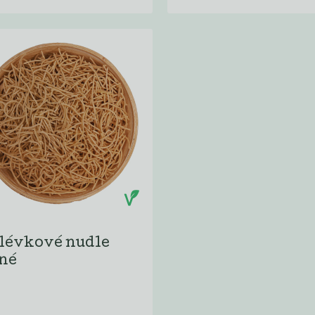
lévkové nudle
tné