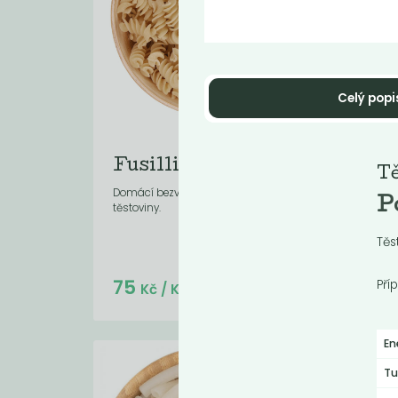
Celý popi
Fusilli semolinové
BI
Tě
se
Domácí bezvaječné semolinové
P
těstoviny.
Domá
těsto
Těs
Do košíku:
75
7
(75
)
Pří
Kč
Kč
/ Kg
En
Tu