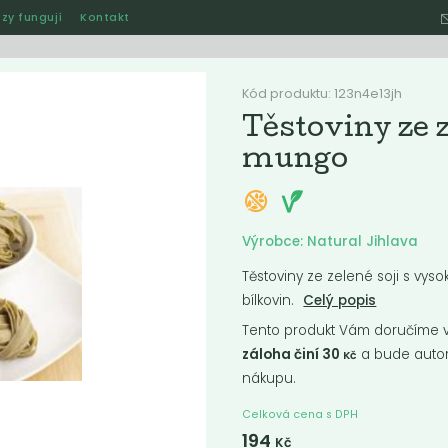
zy fungují
Kontakt
Hle
Kód produktu: 123n4e13jh
Těstoviny ze z
mungo
Ostatní
Akce
Jak naše rozvozy funguj
Výrobce: Natural Jihlava
Těstoviny ze zelené soji s vy
ručené
Nejlevnější
Nejdražší
Nejprodávanější
Nejnověj
bílkovin.
Celý popis
Tento produkt Vám doručíme ve
záloha činí 30
a bude autom
Kč
nákupu.
Celková cena s DPH
194
Kč