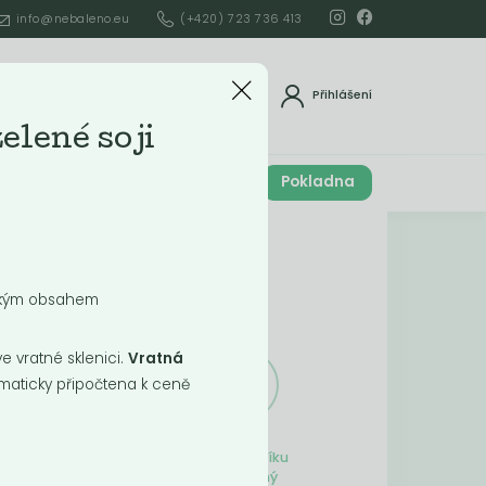
info@nebaleno.eu
(+420) 723 736 413
dat
Přihlášení
elené soji
Cena celkem
Pokladna
í
0
Kč
Obsah košíku
sokým obsahem
ší
 vratné sklenici.
Vratná
aticky připočtena k ceně
Obsah košíku
je prázdný