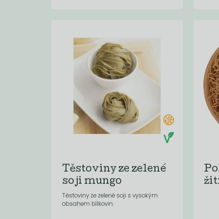
Těstoviny ze zelené
Po
soji mungo
ži
Těstoviny ze zelené soji s vysokým
obsahem bílkovin.