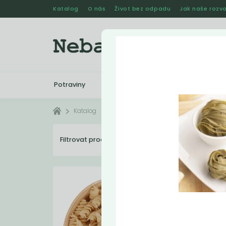
Katalog
O nás
Život bez odpadu
Jak naše rozvo
Potraviny
Drogerie
Kosmetika
Katalog
Potraviny
Těstoviny
Filtrovat produkty
11
Dopo