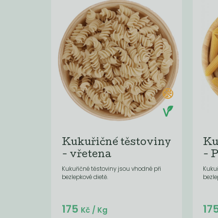
Kukuřičné těstoviny
Ku
- vřetena
- 
Kukuřičné těstoviny jsou vhodné při
Kukuř
bezlepkové dietě.
bezle
Do košíku:
175
17
(175
)
Kč
Kč
/ Kg