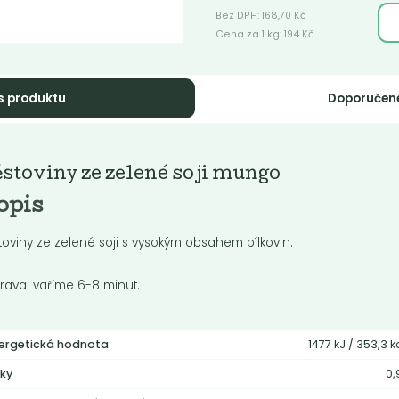
Bez DPH:
168,70
Kč
Cena za 1 kg:
194
Kč
s produktu
Doporučen
O Penne
Bio špagety
stoviny ze zelené soji mungo
molina
semolina
opis
cí bezvaječné semolinové
Domácí semolinové těstoviny.
viny.
toviny ze zelené soji s vysokým obsahem bílkovin.
Do košíku:
Do košíku:
5
109
(75
)
(109
)
prava: vaříme 6-8 minut.
Kč
Kč
Kč
/ Kg
Kč
/ Kg
ergetická hodnota
1477 kJ / 353,3 k
ky
0,