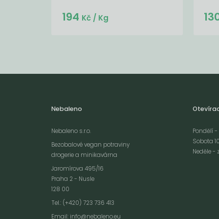
Do košíku:
194
13
(194
)
Kč
Kč
/ Kg
Nebaleno
Otevíra
Nebaleno s.r.o.
Pondělí - 
Sobota 10
Bezobalové vegan potraviny
Neděle - 
drogerie a minikavárna
Jaromírova 495/16
Praha 2 - Nusle
128 00
Webové stránky používají k poskytování služeb, personalizaci reklam a 
Tel.: (+420) 723 736 413
návštěvnosti soubory cookies. Následující volbou souhlasíte s využívání
Email:
info@nebaleno.eu