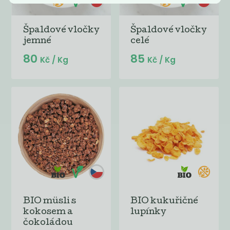
Špaldové vločky
Špaldové vločky
jemné
celé
80
85
Kč
/ Kg
Kč
/ Kg
BIO müsli s
BIO kukuřičné
kokosem a
lupínky
čokoládou