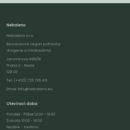
Nebaleno
Nebaleno s.r.o.
Bezobalové vegan potraviny
drogerie a minikavárna
Jaromírova 495/16
Praha 2 - Nusle
128 00
Tel.: (+420) 723 736 413
Email:
info@nebaleno.eu
Otevírací doba
Pondělí - Pátek 12:00 - 19:30
Sobota 10:00 - 16:00
Neděle - zavřeno