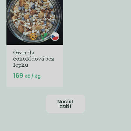
Granola
čokoládová bez
lepku
169
Kč
/ Kg
Načíst
další