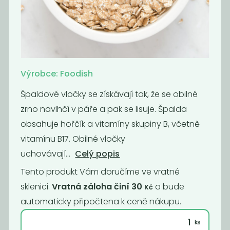
Ovesné vločky
Ovesné vločky
malé BIO
velké BIO
70
70
Kč
/ Kg
Kč
/ Kg
Výrobce: Foodish
Špaldové vločky se získávají tak, že se obilné
zrno navlhčí v páře a pak se lisuje. Špalda
obsahuje hořčík a vitamíny skupiny B, včetně
vitamínu B17. Obilné vločky
uchovávají...
Celý popis
Tento produkt Vám doručíme ve vratné
sklenici.
Vratná záloha činí 30
a bude
Kč
Ovesné vločky
BIO ovesné
automaticky připočtena k ceně nákupu.
celé s klíčky
vločky
bezlepkové