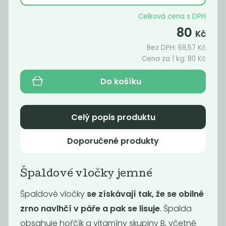
40
95
Kč
/ Kg
Kč
/ Kg
Celková cena s DPH
80
Kč
Bez DPH:
69,57
Kč
Cena za 1 kg:
80
Kč
Do košíku
Celý popis produktu
Doporučené produkty
Rýžové vločky
Pohankové
instantní
vločky instantní
99
139
Špaldové vločky jemné
Kč
/ Kg
Kč
/ Kg
Špaldové vločky
se získávají tak, že se obilné
zrno navlhčí v páře a pak se lisuje
. Špalda
obsahuje hořčík a vitamíny skupiny B, včetně