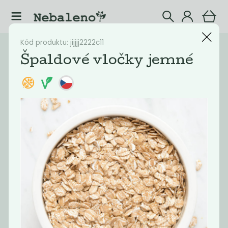
Kód produktu: jijjjj2222c11
Katalog
Potraviny
Špaldové vločky jemné
Filtrovat produkty
25
Doporučené
Nejlevnější
Nejdražší
Nejprodávaněj