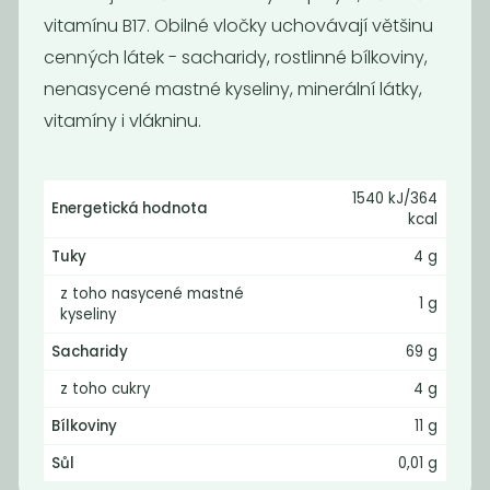
vitamínu B17. Obilné vločky uchovávají většinu
cenných látek - sacharidy, rostlinné bílkoviny,
nenasycené mastné kyseliny, minerální látky,
vitamíny i vlákninu.
Pohankové
Žitné vločky
1540 kJ/364
Energetická hodnota
vločky světlé
celé BIO
kcal
90
55
Kč
/ Kg
Kč
/ Kg
Tuky
4 g
z toho nasycené mastné
1 g
kyseliny
Sacharidy
69 g
z toho cukry
4 g
Bílkoviny
11 g
Sůl
0,01 g