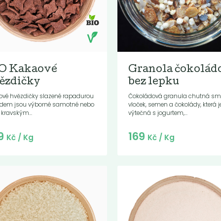
O Kakaové
Granola čokolád
ězdičky
bez lepku
ové hvězdičky slazené rapadurou
Čokoládová granula chutná s
dem jsou výborné samotné nebo
vloček, semen a čokolády, která j
é kravským...
výtečná s jogurtem,...
Do košíku:
Do košíku:
9
169
(23,12
)
(169
)
Kč
Kč
Kč
/ Kg
Kč
/ Kg