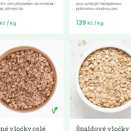
lním zahušťovadlem do omáček i
jsou vynikající bezlepkovou
ek, příměsí do...
potravinou vhodnou pro...
Do košíku:
Do košíku:
9
139
(99
)
(139
)
Kč
Kč
Kč
/ Kg
Kč
/ Kg
tné vločky celé
Špaldové vločky