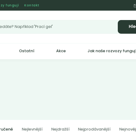
zy fungují
Kontakt
Hle
Ostatní
Akce
Jak naše rozvozy funguj
ručené
Nejlevnější
Nejdražší
Nejprodávanější
Nejnověj