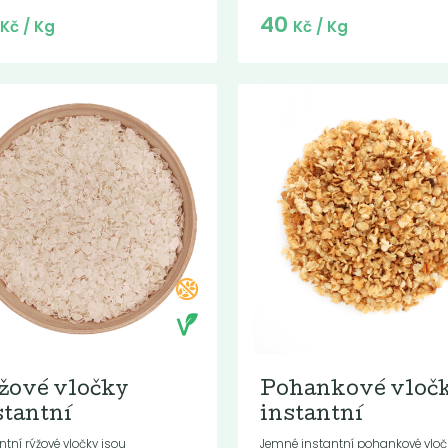
Do košíku:
Do košíku:
0
40
(70
)
(40
)
Kč
Kč
Kč
/ Kg
Kč
/ Kg
žové vločky
Pohankové vloč
stantní
instantní
ntní rýžové vločky jsou
Jemné instantní pohankové vloč