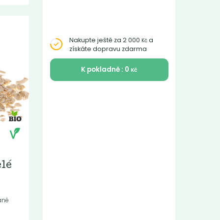
Nakupte ještě za 2 000
a
Kč
získáte dopravu zdarma
K pokladně : 0
Kč
elé
ané