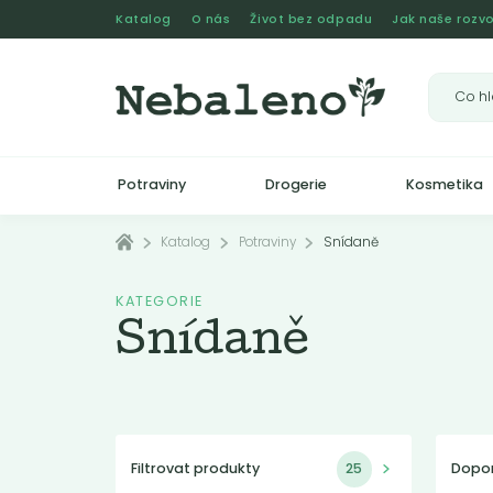
Katalog
O nás
Život bez odpadu
Jak naše rozvo
Potraviny
Drogerie
Kosmetika
Katalog
Potraviny
Snídaně
KATEGORIE
Snídaně
Filtrovat produkty
25
Dopo