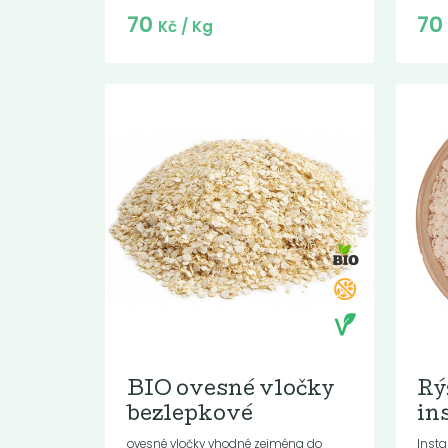
Do košíku:
70
7
(70
)
Kč
Kč
/ Kg
BIO ovesné vločky
Rý
bezlepkové
in
ovesné vločky vhodné zejména do
Insta