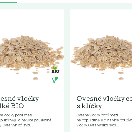
esné vločky
Ovesné vločky c
lké BIO
s klíčky
é vločky patří mezi
Ovesné vločky patří mezi
pulárnější a nejvíce používané
nejpopulárnější a nejvíce použív
y. Oves vyniká svou...
vločky. Oves vyniká svou...