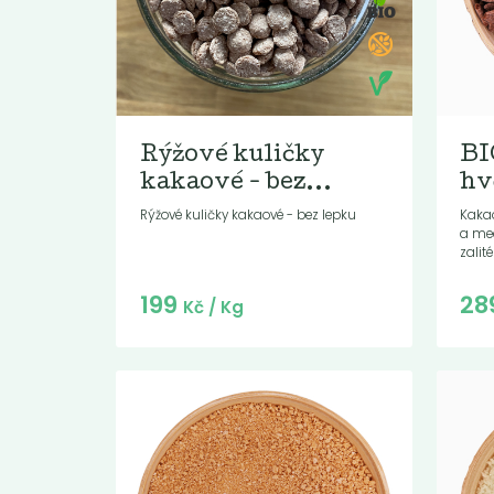
Rýžové kuličky
BI
kakaové - bez...
hv
Rýžové kuličky kakaové - bez lepku
Kaka
a me
zalit
Do košíku:
199
28
(199
)
Kč
Kč
/ Kg