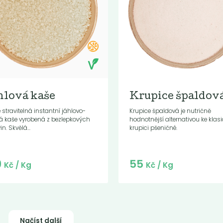
hlová kaše
Krupice špaldov
 stravitelná instantní jáhlovo-
Krupice špaldová je nutričně
á kaše vyrobená z bezlepkových
hodnotnější alternativou ke klasi
n. Skvělá...
krupici pšeničné.
Do košíku:
Do košíku:
9
55
(129
)
(55
)
Kč
Kč
Kč
/ Kg
Kč
/ Kg
Načíst další