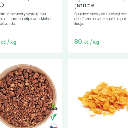
O
jemné
ntní žitné vločky vynikají svou
Špaldové vločky se získávají tak, 
lou a snadnou přípravou. Mohou
obilné zrno navlhčí v páře a pak 
idávat do...
lisuje....
Do košíku:
Do košíku:
5
80
(55
)
(80
)
Kč
Kč
Kč
/ Kg
Kč
/ Kg