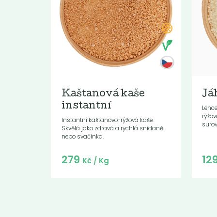
Kaštanová kaše
Já
instantní
Lehce
rýžov
Instantní kaštanovo-rýžová kaše.
surovi
Skvělá jako zdravá a rychlá snídaně
nebo svačinka.
Do košíku:
279
12
(279
)
Kč
Kč
/ Kg