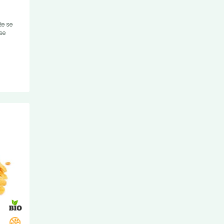
že se
se