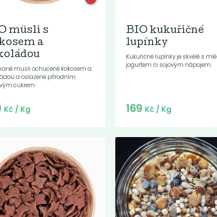
O müsli s
BIO kukuřičné
kosem a
lupínky
koládou
Kukuřičné lupínky je skvělé s ml
jogurtem či sojovým nápojem.
kané müsli ochucené kokosem a
ládou a oslazené přírodním
novým cukrem.
Do košíku:
Do košíku:
9
169
(30,24
)
(169
)
Kč
Kč
Kč
/ Kg
Kč
/ Kg