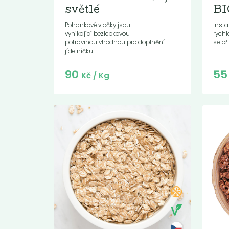
světlé
BI
Pohankové vločky jsou
Insta
vynikající bezlepkovou
rych
potravinou vhodnou pro doplnění
se př
jídelníčku.
Do košíku:
90
5
(90
)
Kč
Kč
/ Kg