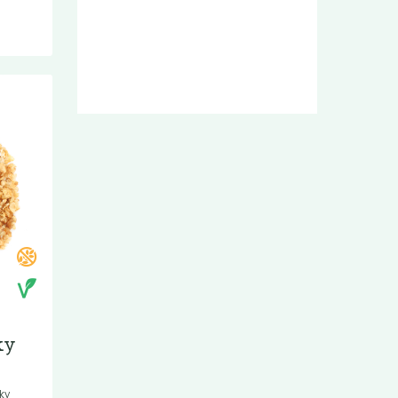
ky
ky