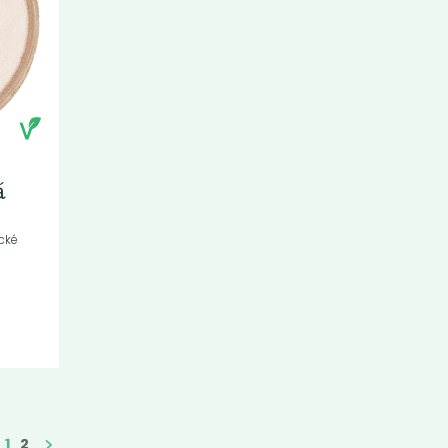
á
cké
1
2