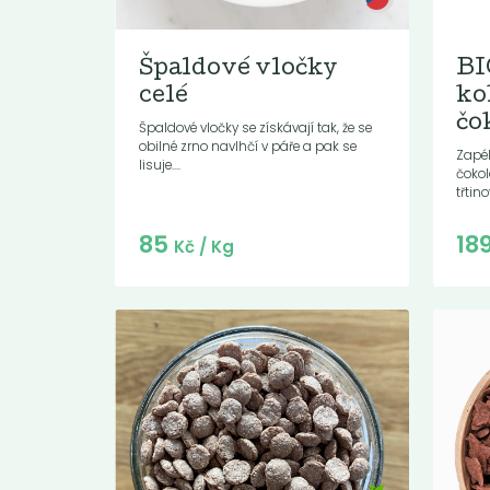
Špaldové vločky
BI
celé
ko
čo
Špaldové vločky se získávají tak, že se
obilné zrno navlhčí v páře a pak se
Zapé
lisuje....
čoko
třti
Do košíku:
85
18
(85
)
Kč
Kč
/ Kg