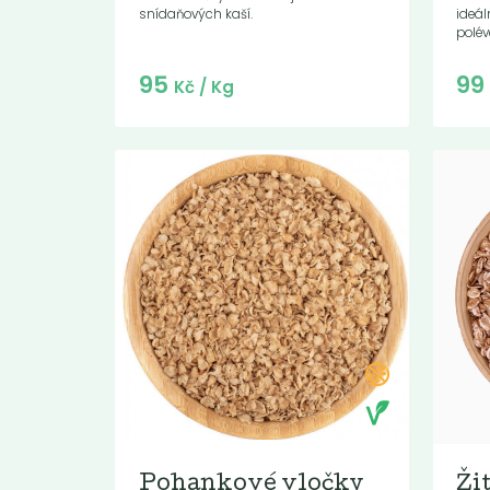
snídaňových kaší.
ideá
polév
Do košíku:
95
9
(95
)
Kč
Kč
/ Kg
Pohankové vločky
Ži