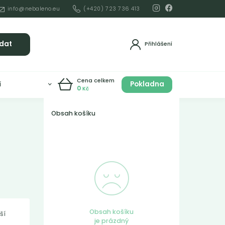
info@nebaleno.eu
(+420) 723 736 413
dat
Přihlášení
Cena celkem
Pokladna
í
0
Kč
Obsah košíku
Obsah košíku
ší
je prázdný