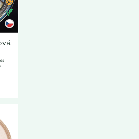
ová
měs
e