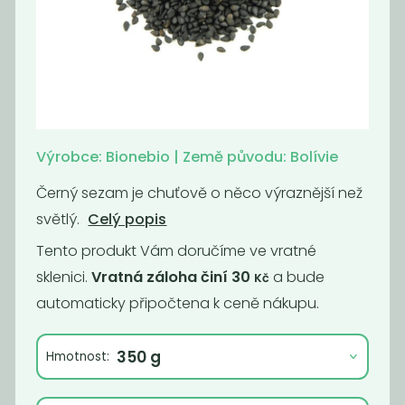
Lněné semínko
Lněné semínko
zlaté
hnědé
119
70
Kč
/ Kg
Kč
/ Kg
Výrobce: Bionebio | Země původu: Bolívie
Černý sezam je chuťově o něco výraznější než
světlý.
Celý popis
Tento produkt Vám doručíme ve vratné
sklenici.
Vratná záloha činí 30
a bude
Kč
automaticky připočtena k ceně nákupu.
Dýňové
BIO Sezam
Hmotnost:
semínko
světlý
loupané
neloupaný