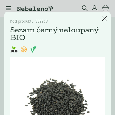
Kód produktu: 8899c3
Katalog
Potraviny
Sezam černý neloupaný
BIO
Filtrovat produkty
10
Doporučené
Nejlevnější
Nejdražší
Nejprodávaněj