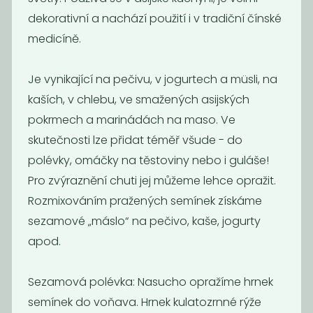
dekorativní a nachází použití i v tradiční čínské
medicíně.
Je vynikající na pečivu, v jogurtech a müsli, na
kaších, v chlebu, ve smažených asijských
pokrmech a marinádách na maso. Ve
Konopné
Slunečnicové
semínko
semínko BIO
skutečnosti lze přidat téměř všude - do
loupané
polévky, omáčky na těstoviny nebo i guláše!
380
85
Kč
/ Kg
Kč
/ Kg
Pro zvýraznění chuti jej můžeme lehce opražit.
Rozmixováním pražených semínek získáme
sezamové „máslo“ na pečivo, kaše, jogurty
apod.
Sezamová polévka: Nasucho opražíme hrnek
semínek do voňava. Hrnek kulatozrnné rýže