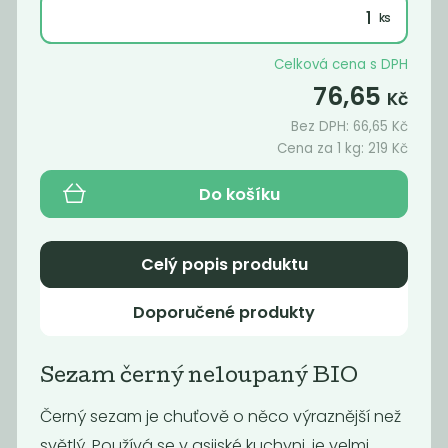
250
219
Kč
/ Kg
Kč
/ Kg
Celková cena s DPH
76,65
Kč
Bez DPH:
66,65
Kč
Cena za 1 kg:
219
Kč
Do košíku
Celý popis produktu
Sezam černý
Chia semínka
Doporučené produkty
neloupaný BIO
BIO
219
240
Kč
/ Kg
Kč
/ Kg
Sezam černý neloupaný BIO
Černý sezam je chuťově o něco výraznější než
světlý. Používá se v asijské kuchyni, je velmi