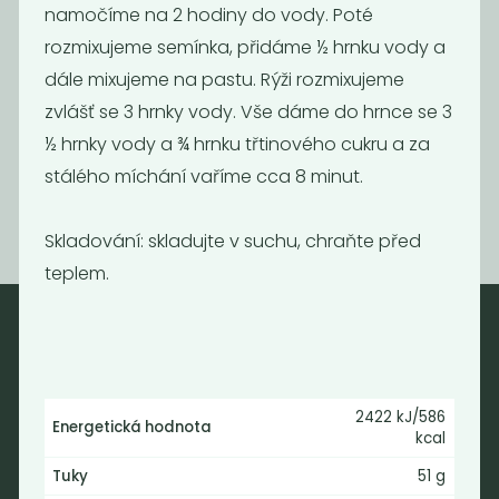
namočíme na 2 hodiny do vody. Poté
rozmixujeme semínka, přidáme ½ hrnku vody a
dále mixujeme na pastu. Rýži rozmixujeme
Mák modrý
Kukuřice na
zvlášť se 3 hrnky vody. Vše dáme do hrnce se 3
popcorn BIO
½ hrnky vody a ¾ hrnku třtinového cukru a za
199
109
Kč
/ Kg
Kč
/ Kg
stálého míchání vaříme cca 8 minut.
Skladování: skladujte v suchu, chraňte před
teplem.
Nebaleno
Nebaleno s.r.o.
2422 kJ/586
Energetická hodnota
kcal
Bezobalové vegan potraviny
drogerie a minikavárna
Tuky
51 g
Jaromírova 495/16