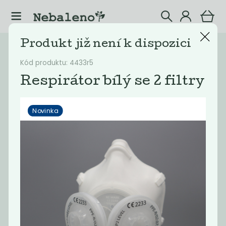
Produkt již není k dispozici
Katalog
Eshop
Kód produktu: 4433r5
Filtrovat produkty
30
Respirátor bílý se 2 filtry
Novinka
Doporučené
Nejlevnější
Nejdražší
Nejprodávaněj