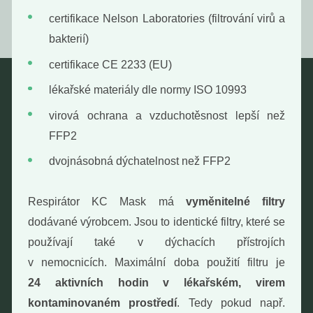
certifikace Nelson Laboratories (filtrování virů a
bakterií)
certifikace CE 2233 (EU)
lékařské materiály dle normy ISO 10993
Nebaleno
virová ochrana a vzduchotěsnost lepší než
FFP2
Nebaleno s.r.o.
Bezobalové vegan potraviny
dvojnásobná dýchatelnost než FFP2
drogerie a minikavárna
Jaromírova 495/16
Respirátor KC Mask má
vyměnitelné filtry
Praha 2 - Nusle
dodávané výrobcem. Jsou to identické filtry, které se
128 00
používají také v dýchacích přístrojích
Tel.: (+420) 723 736 413
v nemocnicích. Maximální doba použití filtru je
Email:
info@nebaleno.eu
24 aktivních hodin v lékařském, virem
Otevírací doba
kontaminovaném prostředí
. Tedy pokud např.