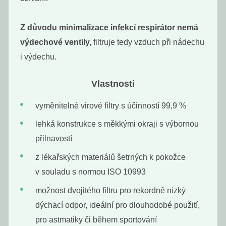
Z důvodu minimalizace infekcí respirátor nemá
výdechové ventily,
filtruje tedy vzduch při nádechu
i výdechu.
Vlastnosti
vyměnitelné virové filtry s účinností 99,9 %
Deodorant
Deodorant bez
levandule &
sody citrus
lehká konstrukce s měkkými okraji s výbornou
máta
přilnavostí
229
229
Kč
Kč
z lékařských materiálů šetrných k pokožce
v souladu s normou ISO 10993
možnost dvojitého filtru pro rekordně nízký
dýchací odpor, ideální pro dlouhodobé použití,
pro astmatiky či během sportování