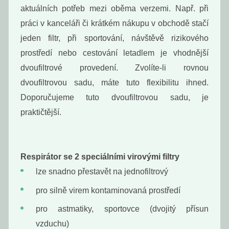
aktuálních potřeb mezi oběma verzemi. Např. při
práci v kanceláři či krátkém nákupu v obchodě stačí
jeden filtr, při sportování, návštěvě rizikového
prostředí nebo cestování letadlem je vhodnější
dvoufiltrové provedení. Zvolíte-li rovnou
dvoufiltrovou sadu, máte tuto flexibilitu ihned.
Doporučujeme tuto dvoufiltrovou sadu, je
praktičtější.
Momentálně
nedostupné
Bulgur
celozrnný 300 g
Respirátor se 2 speciálními virovými filtry
63
Kč
/ Kg
lze snadno přestavět na jednofiltrový
pro silně virem kontaminovaná prostředí
pro astmatiky, sportovce (dvojitý přísun
Načíst
další
vzduchu)