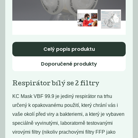
Momentálně
Deodorant bez
nedostupné
sody lavandin
Vratná záloha
Nebaleno
229
30
Kč
Kč
Celý popis produktu
Doporučené produkty
Respirátor bílý se 2 filtry
KC Mask VBF 99.9 je jediný respirátor na trhu
určený k opakovanému použití, který chrání vás i
vaše okolí před viry a bakteriemi, a který je vybaven
speciálně vyvinutými, laboratorně testovanými
Deodorant bez
Deodorant bez
virovými filtry (nikoliv prachovými filtry FFP jako
sody lemongras
sody pink