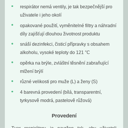
respirátor nemá ventily, je tak bezpečnější pro
uživatele i jeho okolí
opakované použití, vyměnitelné filtry a náhradní
Šampuk Dvojitá
Šampuk
díly zajišťují dlouhou životnost produktu
levandule
Ichtamol
snáší dezinfekci, čisticí přípravky s obsahem
239
239
Kč
Kč
alkoholu, vysoké teploty do 121 °C
opěrka na brýle, zvláštní těsnění zabraňující
mlžení brýlí
různé velikosti pro muže (L) a ženy (S)
4 barevná provedení (bílá, transparentní,
tyrkysově modrá, pastelově růžová)
Provedení