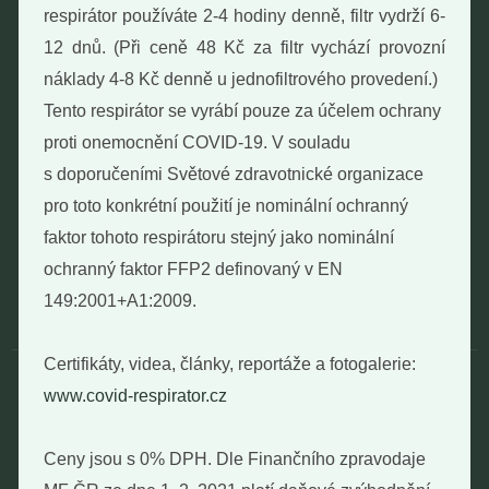
respirátor používáte 2-4 hodiny denně, filtr vydrží 6-
Pondělí - Pátek 12:00 - 19:30
Sobota 10:00 - 16:00
12 dnů. (Při ceně 48 Kč za filtr vychází provozní
Neděle - zavřeno
náklady 4-8 Kč denně u jednofiltrového provedení.)
Tento respirátor se vyrábí pouze za účelem ochrany
proti onemocnění COVID-19. V souladu
Provozní informace
s doporučeními Světové zdravotnické organizace
Obchodní podmínky
pro toto konkrétní použití je nominální ochranný
Reklamační formulář
faktor tohoto respirátoru stejný jako nominální
GDPR
Kolektiv
ochranný faktor FFP2 definovaný v EN
149:2001+A1:2009.
Certifikáty, videa, články, reportáže a fotogalerie:
www.covid-respirator.cz
© 2017 - 2026 | Nebaleno.eu
Ceny jsou s 0% DPH. Dle Finančního zpravodaje