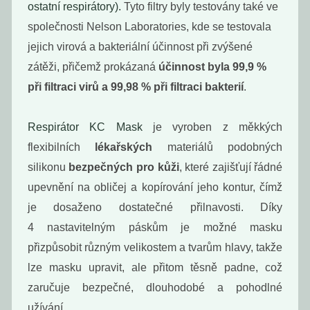
ostatní respirátory).
Tyto filtry byly testovány také ve
229
229
Kč
Kč
společnosti Nelson Laboratories, kde se testovala
jejich virová a bakteriální účinnost při zvýšené
zátěži, přičemž prokázaná
účinnost byla 99,9 %
při filtraci virů a 99,98 % při filtraci bakterií
.
Respirátor KC Mask
je vyroben z měkkých
flexibilních
lékařských
materiálů podobných
silikonu
bezpečných pro kůži
, které zajišťují řádné
upevnění na obličej a kopírování jeho kontur, čímž
je dosaženo dostatečné přilnavosti. Díky
Deodorant
Deodorant tea
pomeranč &
tree and...
4 nastavitelným páskům je možné masku
eukalyptus
přizpůsobit různým velikostem a tvarům hlavy, takže
229
229
Kč
Kč
lze masku upravit, ale přitom těsně padne, což
zaručuje bezpečné, dlouhodobé a pohodlné
užívání.