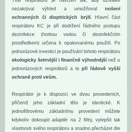
Tvar respirátoru je navržen tak, aby uživateli
Šampuk Mint
Šampuk Orient
chai
nezakrýval výhled a umožňoval
nošení
239
239
Kč
Kč
ochranných či dioptrických brýlí
. Hlavní část
respirátoru KC je při dodržení řádného postupu
dezinfekce (horkou vodou či desinfekčním
prostředkem) určena k opakovanému použití.
Po
jednorázové investici je používání tohoto respirátoru
ekologicky šetrnější i finančně výhodnější
než u
jednorázových respirátorů a to
při řádově vyšší
ochraně proti virům.
Respirátor je k dispozici ve dvou provedeních,
Šampuk
Šampuk Tea
přičemž jeho základní tělo je identické. K
Pomeranč &
tree &
eukalyptus
lemongras
jednofiltrovému základnímu provedení můžete
239
239
kdykoliv dokoupit adaptér na 2 filtry, vylepšit tak
Kč
Kč
vlastnosti svého respirátoru a snadno přecházet dle