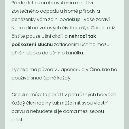
Předejdete s ní obrovskému množtví
229
229
Kč
Kč
zbytečného odpadu a kromě přírody a
peněženky vám za ni poděkuje i vaše zdraví.
Na rozdíl od vatových čistítek uší, s Oriculi totiž
čistíte pouze ušní okolí, a
nehrozí tak
poškození sluchu
zatlačením ušního mazu
příliš hluboko do ušního kanálku.
Tyčinka má původ v Japonsku a v Číně, kde ho
používá snad úplně každý.
Deodorant
Deodorant tea
Oriculi si můžete pořídit v pěti různých barvách.
pomeranč &
tree and...
eukalyptus
Každý člen rodiny tak může mít svou vlastní
229
229
Kč
Kč
barvu a nebudete si je doma mezi sebou
plést.