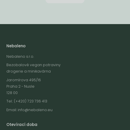
Nebaleno
Nebaleno s.r.o.
Bezobalové vegan potraviny
drogerie a minikavárna
Jaromírova 495/16
Praha 2 - Nusle
128 00
Tel.: (+420) 723 736 413
Email:
info@nebaleno.eu
Otevírací doba