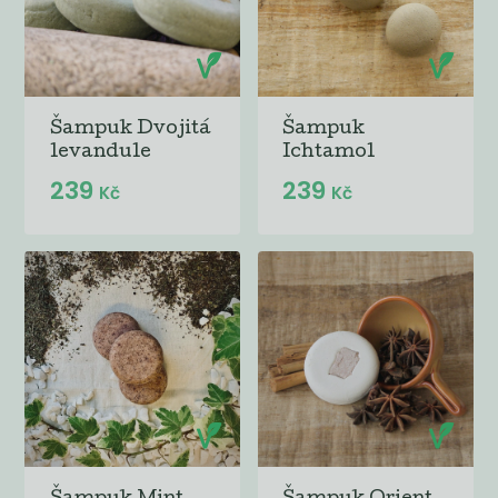
Šampuk Dvojitá
Šampuk
levandule
Ichtamol
239
239
Kč
Kč