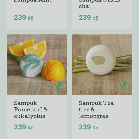
Šampuk Mint
Šampuk Orient
chai
239
239
Kč
Kč
Šampuk
Šampuk Tea
Pomeranč &
tree &
eukalyptus
lemongras
239
239
Kč
Kč