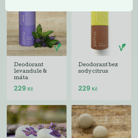
Deodorant
Deodorant bez
levandule &
sody citrus
máta
229
229
Kč
Kč