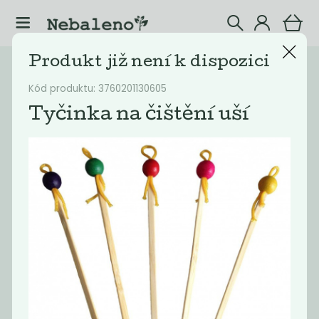
Produkt již není k dispozici
Katalog
Eshop
Kód produktu: 3760201130605
Filtrovat produkty
30
Tyčinka na čištění uší
Doporučené
Nejlevnější
Nejdražší
Nejprodávaněj