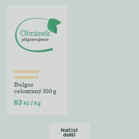
Momentálně
nedostupné
Bulgur
celozrnný 300 g
63
Kč
/ Kg
Načíst
další