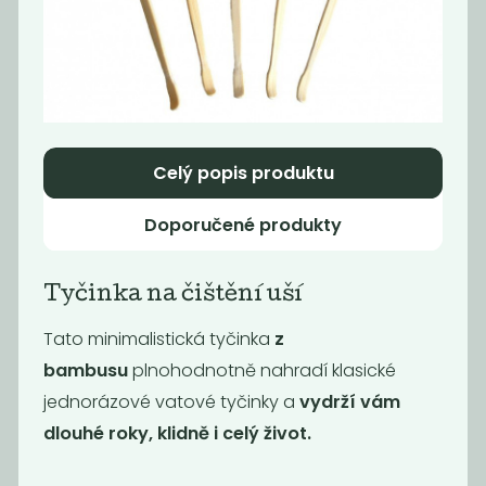
Momentálně
Deodorant bez
nedostupné
sody lavandin
Vratná záloha
Nebaleno
229
30
Kč
Kč
Celý popis produktu
Doporučené produkty
Tyčinka na čištění uší
Tato minimalistická tyčinka
z
bambusu
plnohodnotně nahradí klasické
jednorázové vatové tyčinky a
vydrží vám
dlouhé roky, klidně i celý život.
Deodorant bez
Deodorant bez
sody lemongras
sody pink