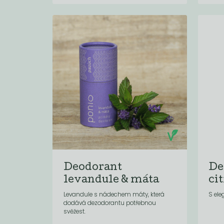
Deodorant
De
levandule & máta
ci
Levandule s nádechem máty, která
S ele
dodává dezodorantu potřebnou
svěžest.