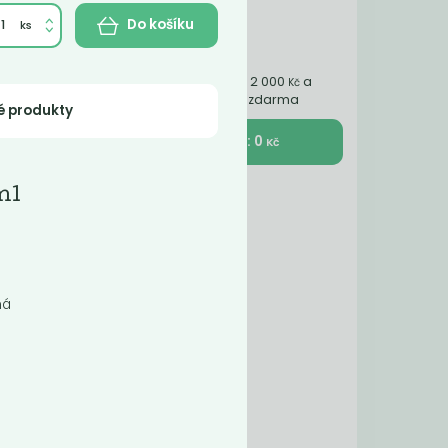
Do košíku
Nakupte ještě za 2 000
a
Kč
získáte dopravu zdarma
é produkty
K pokladně : 0
Kč
ody
ml
s
rantu
ná