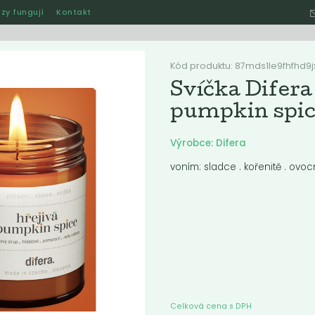
zy fungují
Kontakt
Hle
Kód produktu: 87mds1le9fhfhd9jx
Svíčka Difera 
pumpkin spic
Ostatní
Akce
Jak naše rozvozy funguj
Výrobce: Difera
voním: sladce . kořenitě . ovo
ručené
Nejlevnější
Nejdražší
Nejprodávanější
Nejnověj
Celková cena s DPH