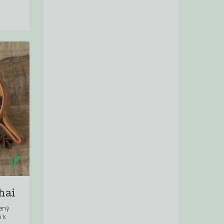
hai
čený
 k