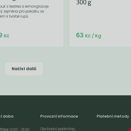
300 g
uk s teatrea a lemongrassje
ný zejména pro pokožku se
em k tvorbě lupů.
Do košíku:
9
63
(239
)
Kč
Kč
Kč
/ Kg
Načíst další
cí doba
Provozní informace
Platební metody
Obchodní podmínky
Pátek 12:00 - 19:30