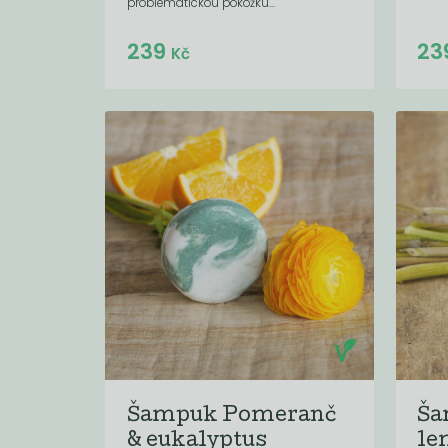
problematickou pokožku...
Do košíku:
239
23
(239
)
Kč
Kč
Šampuk Pomeranč
Ša
& eukalyptus
le