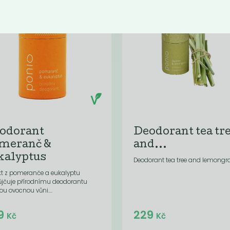
odorant
Deodorant tea tr
meranč &
and...
kalyptus
Deodorant tea tree and lemongr
kt z pomeranče a eukalyptu
ůjčuje přírodnímu deodorantu
u ovocnou vůni....
Do košíku:
Do košíku:
9
229
(229
)
(229
)
Kč
Kč
Kč
Kč