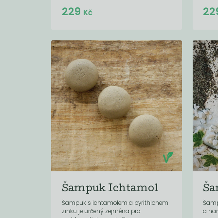
Do košíku:
229
22
(229
)
Kč
Kč
Šampuk Ichtamol
Ša
Šampuk s ichtamolem a pyrithionem
Šamp
zinku je určený zejména pro
a na