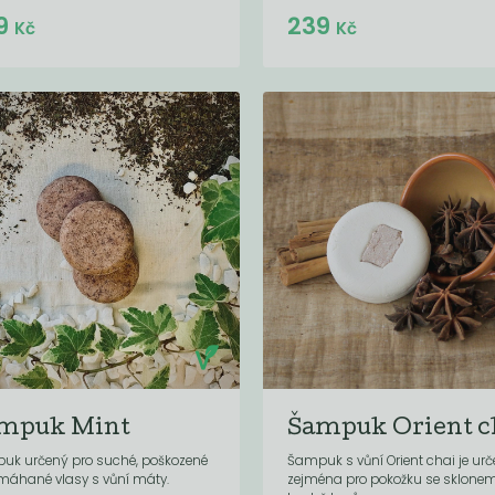
Do košíku:
Do košíku:
9
239
(229
)
(239
)
Kč
Kč
Kč
Kč
mpuk Mint
Šampuk Orient c
uk určený pro suché, poškozené
Šampuk s vůní Orient chai je ur
máhané vlasy s vůní máty.
zejména pro pokožku se sklonem