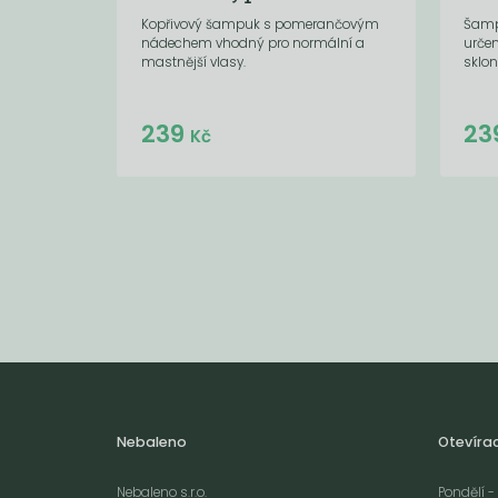
Kopřivový šampuk s pomerančovým
Šamp
nádechem vhodný pro normální a
urče
mastnější vlasy.
sklon
Do košíku:
239
23
(239
)
Kč
Kč
Nebaleno
Otevíra
Nebaleno s.r.o.
Pondělí - 