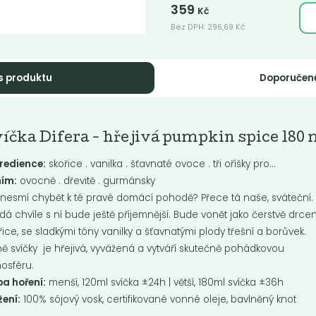
359
Kč
Bez DPH:
296,69
Kč
s produktu
Doporučen
ntálně nedostupné
Deodorant bez s
íčka Difera - hřejivá pumpkin spice 180 
atná záloha
lemongras
baleno
redience:
skořice . vanilka . šťavnaté ovoce . tři oříšky pro…
Oblíbená kombinace čajovníku 
ním:
ovocně . dřevitě . gurmánsky
citrónovou trávou ve verzi deodo
bez sody.
nesmí chybět k té pravé domácí pohodě? Přece tá naše, sváteční.
dá chvíle s ní bude ještě příjemnější. Bude vonět jako čerstvě drce
řice, se sladkými tóny vanilky a šťavnatými plody třešní a borůvek.
Do košíku:
0
229
(229
)
Kč
Kč
Kč
ě svíčky je hřejivá, vyvážená a vytváří skutečně pohádkovou
osféru.
a hoření:
menší, 120ml svíčka ±24h | větší, 180ml svíčka ±36h
žení:
100% sójový vosk, certifikované vonné oleje, bavlněný knot