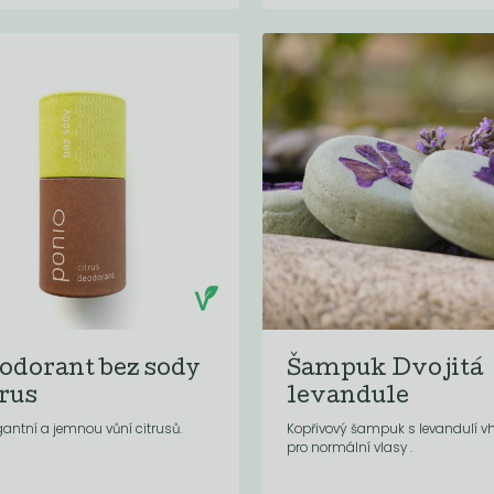
odorant bez sody
Šampuk Dvojitá
trus
levandule
gantní a jemnou vůní citrusů.
Kopřivový šampuk s levandulí 
pro normální vlasy .