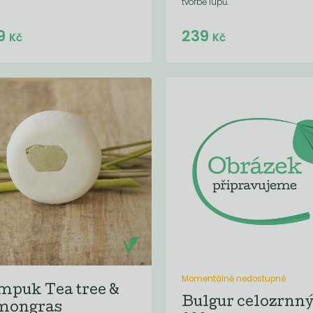
tvorbě lupů.
Do košíku:
Do košíku:
9
239
(239
)
(239
)
Kč
Kč
Kč
Kč
Momentálně nedostupné
mpuk Tea tree &
Bulgur celozrnn
mongras