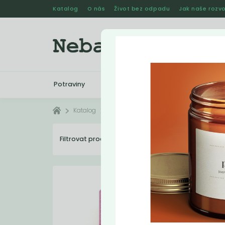
Katalog
O nás
Život bez odpadu
Jak naše rozvo
Potraviny
Drogerie
Kosmetika
Katalog
Eshop
Filtrovat produkty
30
Dopo