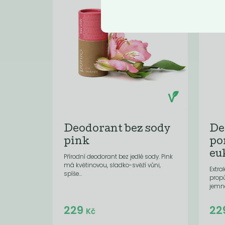
Deodorant bez sody
De
pink
po
eu
Přírodní deodorant bez jedlé sody. Pink
má květinovou, sladko-svěží vůni,
Extra
spíše...
prop
jemno
Do košíku:
229
22
(229
)
Kč
Kč