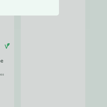
ee
ass