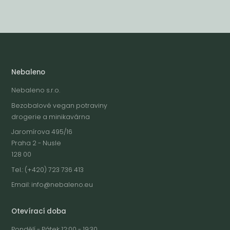
Nebaleno
Nebaleno s.r.o.
Bezobalové vegan potraviny
drogerie a minikavárna
Jaromírova 495/16
Praha 2 - Nusle
128 00
Tel.: (+420) 723 736 413
Email:
info@nebaleno.eu
Otevírací doba
Pondělí - Pátek 12:00 - 19:30