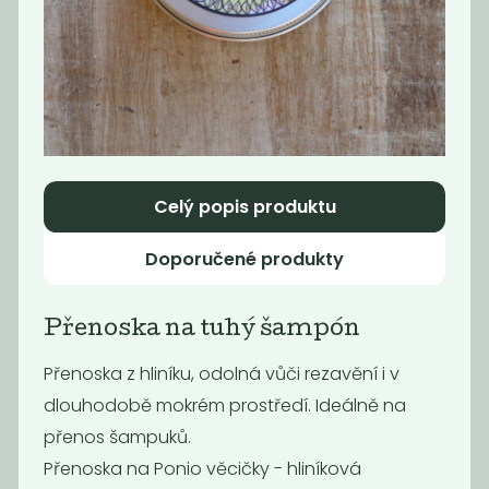
Voucher 500 Kč
Lněný pytlík
Nebaleno
500
89
Kč
Kč
Celý popis produktu
Doporučené produkty
Přenoska na tuhý šampón
Přenoska z hliníku, odolná vůči rezavění i v
dlouhodobě mokrém prostředí. Ideálně na
Kartáč na
Voucher 200 Kč
přenos šampuků.
nádobí
Přenoska na Ponio věcičky - hliníková
119
200
Kč
Kč