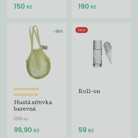
150
190
Kč
Kč
Akce
-28%
Momentálně
Roll-on
nedostupné
Hustá síťovka
barevná
139
Kč
99,90
59
Kč
Kč