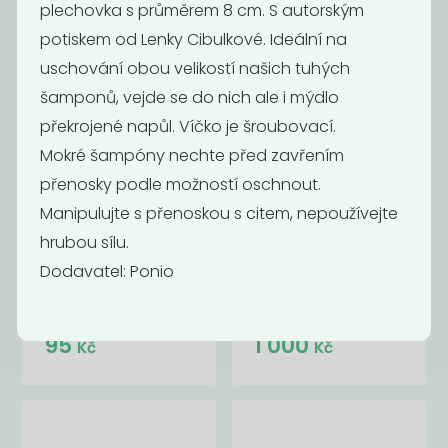
plechovka s průměrem 8 cm. S autorským
potiskem od Lenky Cibulkové. Ideální na
uschování obou velikostí našich tuhých
šamponů, vejde se do nich ale i mýdlo
překrojené napůl. Víčko je šroubovací.
Mokré šampóny nechte před zavřením
přenosky podle možností oschnout.
Manipulujte s přenoskou s citem, nepoužívejte
hrubou sílu.
Dodavatel: Ponio
Náhradní
Voucher 1000
hlavice na
Kč
kartáč na...
95
1 000
Kč
Kč