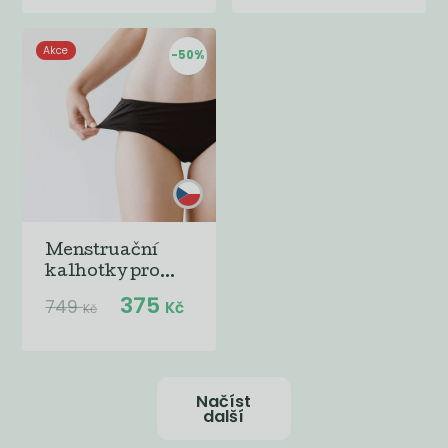
Akce
-50%
Menstruační
kalhotky pro...
375
749
Kč
Kč
Načíst
další