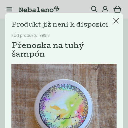
Produkt již není k dispozici
Katalog
Ostatní
Kód produktu: 99918
Filtrovat produkty
36
Přenoska na tuhý
šampón
Doporučené
Nejlevnější
Nejdražší
Nejprodávaněj
Akce