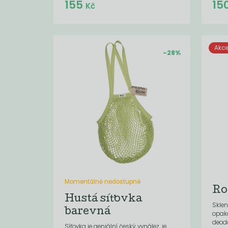
Do košíku:
155
15
(155
)
Kč
Kč
Akc
-28%
Momentálně nedostupné
Ro
Hustá síťovka
Sklen
barevná
opak
deod
Síťovka je geniální český vynález, je