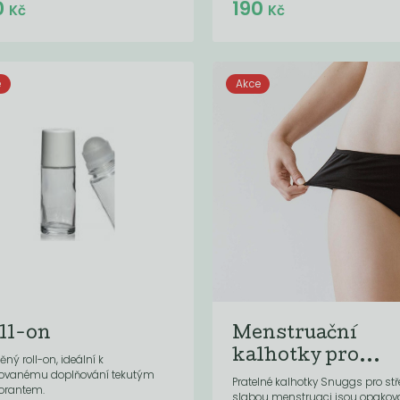
Do košíku:
Do košíku:
0
190
(150
)
(190
)
Kč
Kč
Kč
Kč
e
Akce
ll-on
Menstruační
kalhotky pro...
ěný roll-on, ideální k
ovanému doplňování tekutým
Pratelné kalhotky Snuggs pro stř
orantem.
slabou menstruaci jsou opako