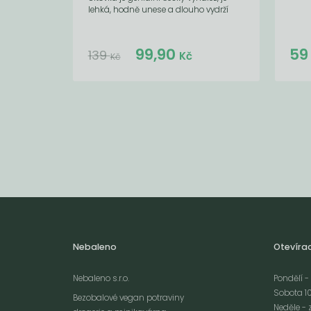
lehká, hodně unese a dlouho vydrží
99,90
5
139
Kč
Kč
Nebaleno
Otevíra
Nebaleno s.r.o.
Pondělí - 
Sobota 10
Bezobalové vegan potraviny
Neděle - 