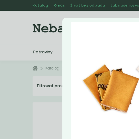
Katalog
O nás
Život bez odpadu
Jak naše rozvo
Potraviny
Drogerie
Kosmetika
Katalog
Ostatní
Filtrovat produkty
36
Dopo
Akc