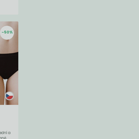
-50%
ední a
vaně