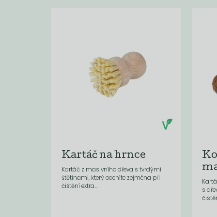
Kartáč na hrnce
Ko
m
Kartáč z masivního dřeva s tvrdými
štětinami, který oceníte zejména při
Kartá
čištění extra...
s dř
čistěn