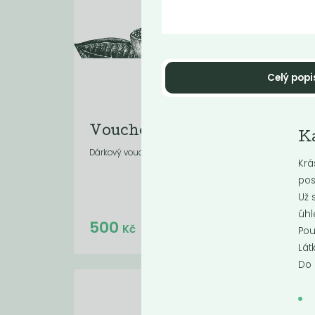
Celý popi
Voucher 500 Kč
Ln
Ka
Ne
Dárkový voucher
Krá
pos
Už 
úhl
Do košíku:
500
8
(500
)
Kč
Kč
Pou
Lát
Do 