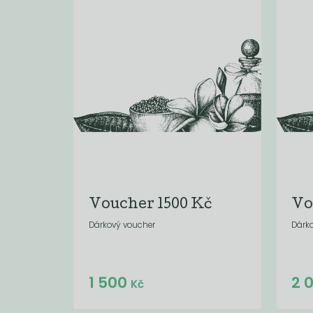
Voucher 1500 Kč
Vo
Dárkový voucher
Dárko
Do košíku:
1 500
2 
(1 500
)
Kč
Kč