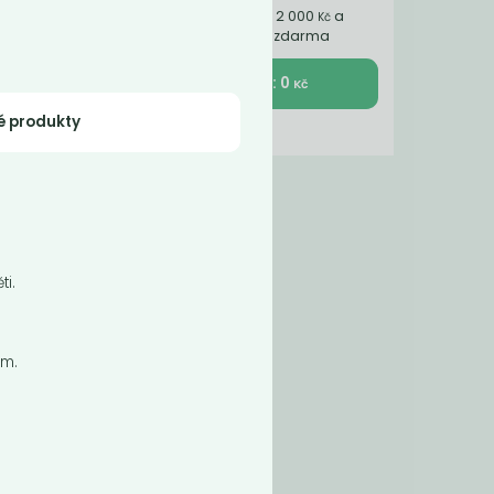
Nakupte ještě za 2 000
a
Kč
získáte dopravu zdarma
K pokladně : 0
Kč
é produkty
FC
in z
ti.
cm.