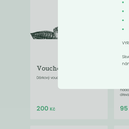
VYR
Skv
nám
Voucher 200 Kč
Ná
ka
Dárkový voucher
Výmě
nádob
dřeva
Do košíku:
200
9
(200
)
Kč
Kč