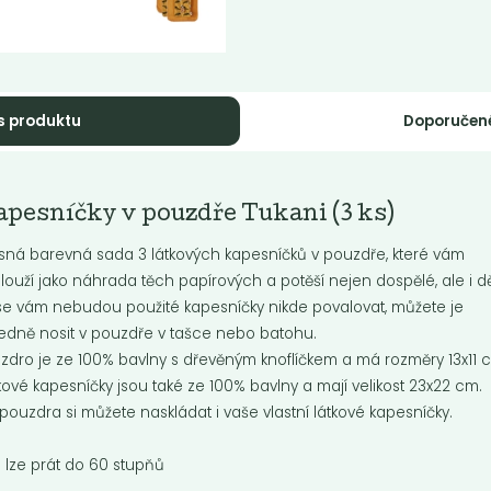
s produktu
Doporučen
ěný pytlík
Kartáč na nádobí
pesníčky v pouzdře Tukani (3 ks)
baleno
Kartáč na nádobí vyrobený z PE
sná barevná sada 3 látkových kapesníčků v pouzdře, které vám
certifikovaného dřeva, kovu a štět
agáve s...
louží jako náhrada těch papírových a potěší nejen dospělé, ale i dě
se vám nebudou použité kapesníčky nikde povalovat, můžete je
edně nosit v pouzdře v tašce nebo batohu.
Do košíku:
Do košíku:
9
119
(89
)
(119
)
Kč
Kč
Kč
Kč
zdro je ze 100% bavlny s dřevěným knoflíčkem a má rozměry 13x11 
kové kapesníčky jsou také ze 100% bavlny a mají velikost 23x22 cm.
pouzdra si můžete naskládat i vaše vlastní látkové kapesníčky.
lze prát do 60 stupňů