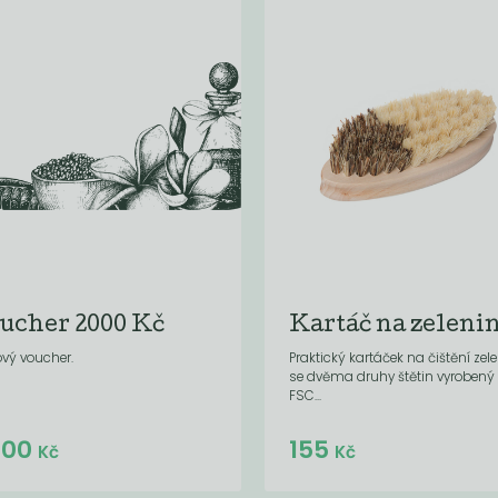
ucher 2000 Kč
Kartáč na zeleni
vý voucher.
Praktický kartáček na čištění zel
se dvěma druhy štětin vyrobený 
FSC...
Do košíku:
Do košíku:
000
155
(2 000
)
(155
)
Kč
Kč
Kč
Kč