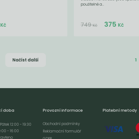
použitelné a...
Do košíku:
Do košíku:
9
375
(59
)
(375
)
Kč
Kč
749
Kč
Kč
Kč
1
Načíst další
cí doba
Provozní informace
Platební metody
Obchodní podmínky
Pátek 12:00 - 19:30
:00 - 16:00
Reklamační formulář
zavřeno
GDPR