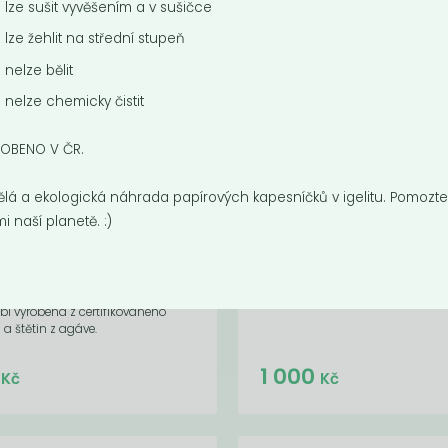
lze sušit vyvěšením a v sušičce
lze žehlit na střední stupeň
nelze bělit
nelze chemicky čistit
OBENO V ČR.
ělá a ekologická náhrada papírových kapesníčků v igelitu. Pomozte
i naší planetě. :)
hradní hlavice na
Voucher 1000 Kč
rtáč na...
Dárkový voucher
nná hlavice pro kartáč na
í vyrobená z certifikovaného
 a štětin z agáve.
Do košíku:
Do košíku:
5
1 000
(95
)
(1 000
)
Kč
Kč
Kč
Kč