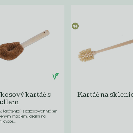
kosový kartáč s
Kartáč na skleni
adlem
č (drátěnka) z kokosových vláken
eveným madlem, ideální na
í ovoce,...