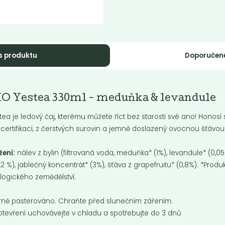
s produktu
Doporučen
ntálně nedostupné
kombucha origin
IO Yestea 330ml - meduňka & levandule
mbucha
rakuja a citrón
tea je ledový čaj, kterému můžete říct bez starosti své ano! Honosí
 certifikací, z čerstvých surovin a jemně doslazený ovocnou šťávou
žení:
nálev z bylin (filtrovaná voda, meduňka* (1%), levandule* (0,0
,2 %), ja
blečný koncentrát* (3%), š
ť
áva z grapefruitu* (0,8%). *Produk
Do košíku:
3
53
(53
)
Kč
Kč
Kč
logického zeměděl
ství.
rně pasterováno. Chraňte před slunečním zářením.
otevření uchovávejte v chladu a spotřebujte do 3 dnů
nka
Novinka