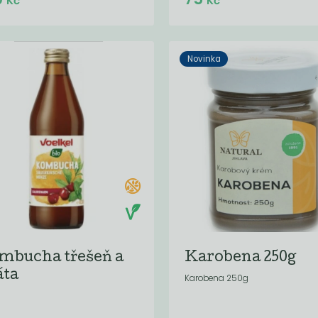
Kč
Kč
Novinka
mbucha třešeň a
Karobena 250g
ta
Karobena 250g