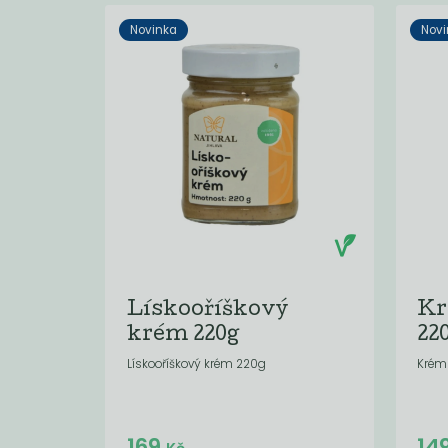
Novinka
Novi
Lískooříškový
Kr
krém 220g
22
Lískooříškový krém 220g
Krém
Do košíku:
169
14
(169
)
Kč