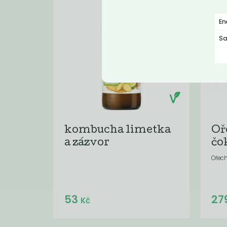
En
Sa
kombucha limetka
Oř
a zázvor
čo
Ořech
Do košíku:
53
27
(53
)
Kč
Kč