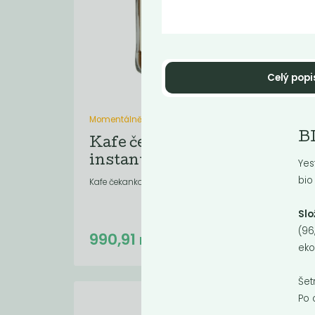
Celý popi
Momentálně nedostupné
Mome
B
Kafe čekankové
ko
instantní bez...
ma
Yes
bio
Kafe čekankové instantní bez lepku
Slo
(96
990,91
5
Kč
/ Kg
eko
Šet
Po 
Novi