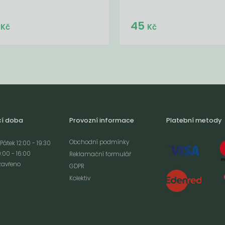
Do košíku:
Do košíku:
3
45
(53
)
(45
)
Kč
Kč
Kč
Kč
cí doba
Provozní informace
Platební metody
Obchodní podmínky
Pátek 12:00 - 19:30
:00 - 16:00
Reklamační formulář
zavřeno
GDPR
Kolektiv
analýze