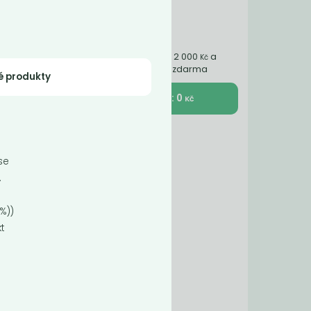
Nakupte ještě za 2 000
a
Kč
získáte dopravu zdarma
é produkty
K pokladně : 0
Kč
ál
 se
.
5%))
t