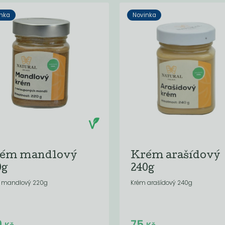
nka
Novinka
ém mandlový
Krém arašídový
0g
240g
 mandlový 220g
Krém arašídový 240g
Do košíku:
Do košíku:
9
75
(149
)
(75
)
Kč
Kč