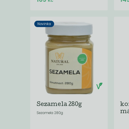
Kč
Novinka
Sezamela 280g
ko
má
Sezamela 280g