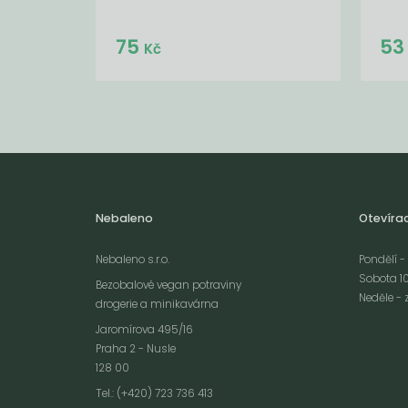
Do košíku:
75
5
(75
)
Kč
Kč
Nebaleno
Otevíra
Nebaleno s.r.o.
Pondělí - 
Sobota 10
Bezobalové vegan potraviny
Neděle - 
drogerie a minikavárna
Jaromírova 495/16
Praha 2 - Nusle
128 00
Webové stránky používají k poskytování služeb, personalizaci reklam a 
Tel.: (+420) 723 736 413