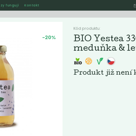
zy fungují
Kontakt
Hle
Kód produktu:
-20%
BIO Yestea 3
meduňka & l
Ostatní
Akce
Jak naše rozvozy funguj
Produkt již není 
ručené
Nejlevnější
Nejdražší
Nejprodávanější
Nejnověj