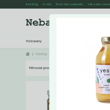
Katalog
O nás
Život bez odpadu
Jak naše rozvo
Potraviny
Drogerie
Kosmetika
Katalog
Nápoje
Filtrovat produkty
12
Dopo