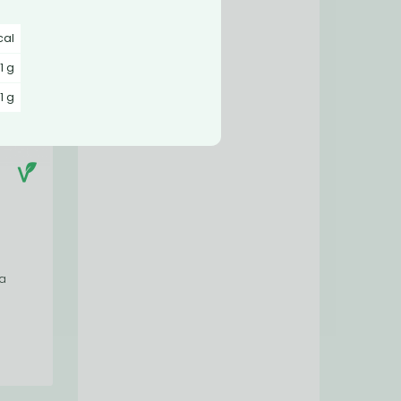
cal
,1 g
,1 g
ka