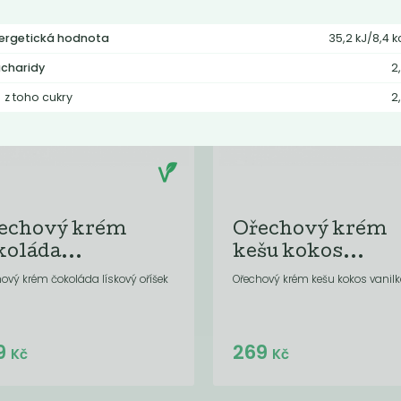
ergetická hodnota
35,2 kJ/8,4 k
charidy
2
z toho cukry
2
echový krém
Ořechový krém
koláda...
kešu kokos...
ový krém čokoláda lískový oříšek
Ořechový krém kešu kokos vanil
Do košíku:
Do košíku:
9
269
(279
)
(269
)
Kč
Kč
Kč
Kč