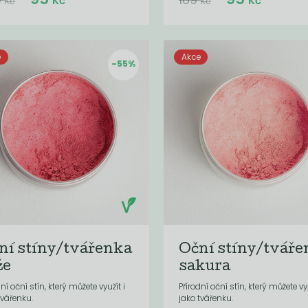
Kč
Kč
Kč
Kč
e
Akce
-55%
ní stíny/tvářenka
Oční stíny/tváře
že
sakura
dní oční stín, který můžete využít i
Přírodní oční stín, který můžete vyu
tvářenku.
jako tvářenku.