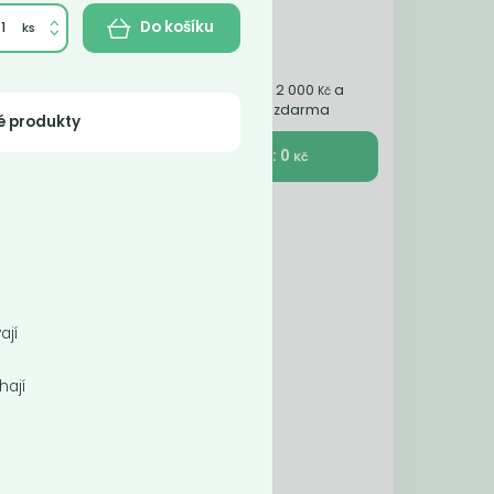
Do košíku
Nakupte ještě za 2 000
a
Kč
získáte dopravu zdarma
é produkty
K pokladně : 0
Kč
ných
ají
hají