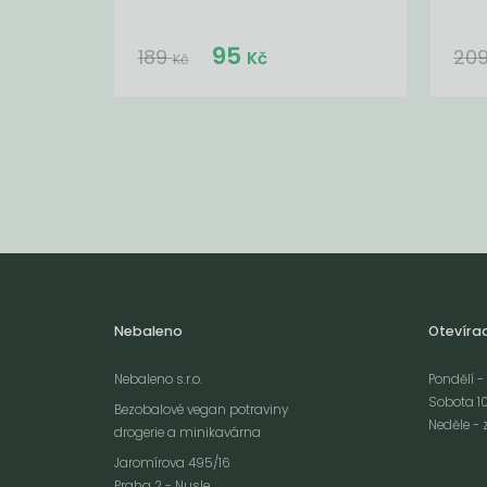
Do košíku:
95
(95
)
Kč
189
20
Kč
Kč
Nebaleno
Otevíra
Nebaleno s.r.o.
Pondělí - 
Sobota 10
Bezobalové vegan potraviny
Neděle - 
drogerie a minikavárna
Jaromírova 495/16
Praha 2 - Nusle