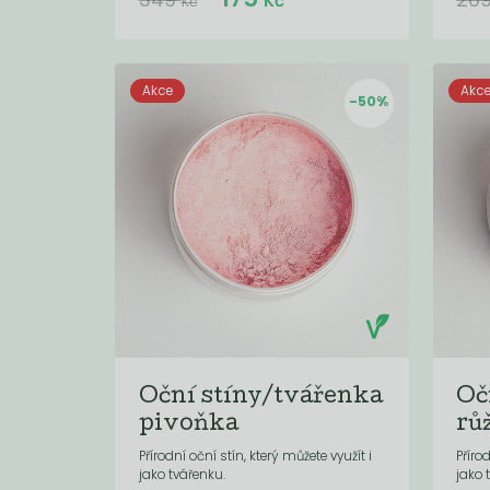
Kč
Kč
Akce
Akc
-50%
Oční stíny/tvářenka
Oč
pivoňka
rů
Přírodní oční stín, který můžete využít i
Příro
jako tvářenku.
jako 