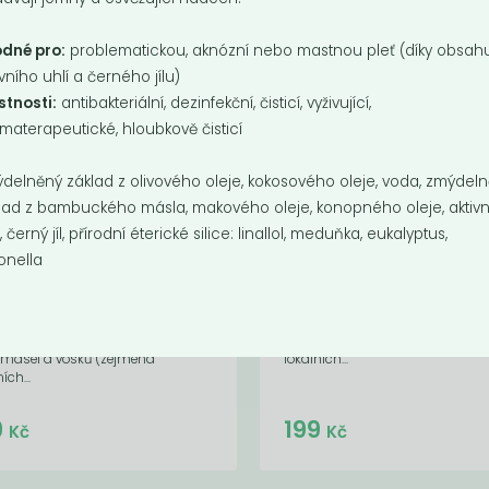
dné pro:
problematickou, aknózní nebo mastnou pleť (díky obsah
ivního uhlí a černého jílu)
stnosti:
antibakteriální, dezinfekční, čisticí, vyživující,
materapeutické, hloubkově čisticí
delněný základ z olivového oleje, kokosového oleje, voda, zmýdel
lad z bambuckého másla, makového oleje, konopného oleje, aktivn
í, černý jíl, přírodní éterické silice: linallol, meduňka, eukalyptus,
ntálně nedostupné
ronella
Balzám na rty
lzám na rty
meloun
ngo & zázvor
Tyčinka na rty složená z rostlin
ka na rty složená z rostlinných
olejů, másel a vosků (zejména
, másel a vosků (zejména
lokálních...
ích...
Do košíku:
9
199
(199
)
Kč
Kč
Kč