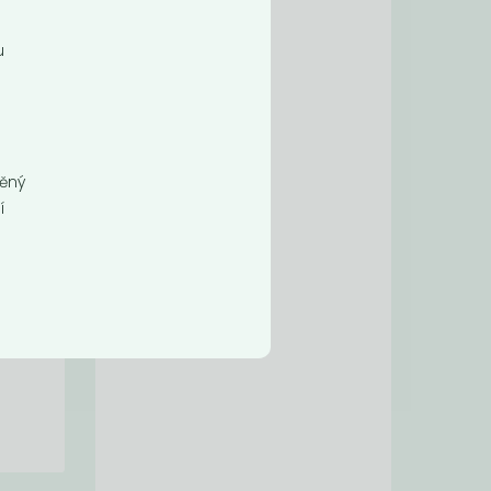
u
něný
í
ných