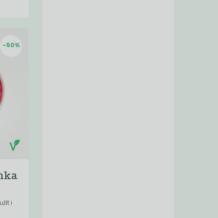
-50%
nka
žít i