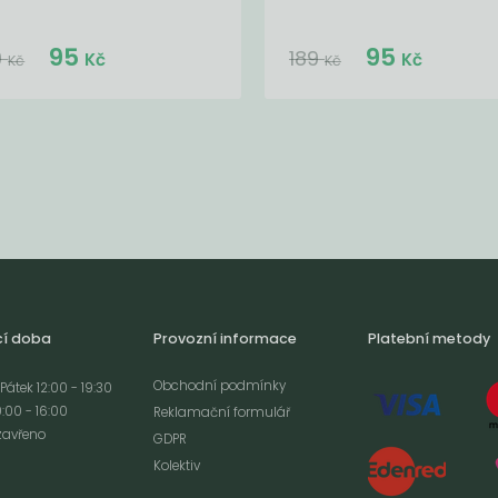
Do košíku:
Do košíku:
95
95
(95
)
(95
)
Kč
Kč
9
189
Kč
Kč
Kč
Kč
cí doba
Provozní informace
Platební metody
Obchodní podmínky
Pátek 12:00 - 19:30
:00 - 16:00
Reklamační formulář
zavřeno
GDPR
Kolektiv