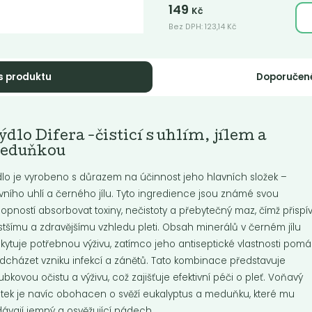
149
Kč
Bez DPH:
123,14
Kč
s produktu
Doporučen
dlo Difera -
Balzám na rty
dlo Difera -čisticí s uhlím, jílem a
etinové s...
vanilka & kokos
eduňkou
né pre: normálnu, zmiešanú,
Tyčinka na rty složená z rostlin
lo je vyrobeno s důrazem na účinnost jeho hlavních složek –
nú a problematickú pleť
olejů, másel a vosků (zejména
lokálních...
ivního uhlí a černého jílu. Tyto ingredience jsou známé svou
opností absorbovat toxiny, nečistoty a přebytečný maz, čímž přispív
Do košíku:
Do košíku:
9
199
(149
)
(199
)
Kč
Kč
Kč
Kč
istšímu a zdravějšímu vzhledu pleti. Obsah minerálů v černém jílu
kytuje potřebnou výživu, zatímco jeho antiseptické vlastnosti pomá
dcházet vzniku infekcí a zánětů. Tato kombinace představuje
ubkovou očistu a výživu, což zajišťuje efektivní péči o pleť. Voňavý
itek je navíc obohacen o svěží eukalyptus a meduňku, které mu
ávají jemný a osvěžující nádech.