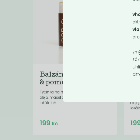
vho
akt
vla
aro
zmý
zák
uhl
Mome
cit
Balzám na rty máta
Ba
& pomeranč
ma
Tyčinka na rty složená z rostlinných
olejů, másel a vosků (zejména
Tyčin
lokálních...
olejů
lokáln
Do košíku:
199
19
(199
)
Kč
Kč