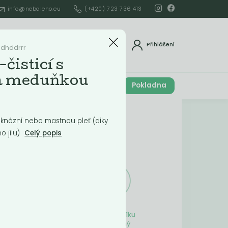
info@nebaleno.eu
(+420) 723 736 413
dat
Přihlášení
hdhddrrr
čisticí s
 a meduňkou
Cena celkem
Pokladna
í
0
Kč
Obsah košíku
knózní nebo mastnou pleť (díky
 jílu)
Celý popis
ší
Obsah košíku
je prázdný