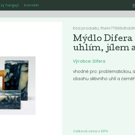
zy fungují
Kontakt
Hle
Kód produktu: fhehr77666dhdd
Mýdlo Difera -
uhlím, jílem
Ostatní
Akce
Jak naše rozvozy funguj
Výrobce: Difera
vhodné pro: problematickou, a
obsahu aktivního uhlí a černého
ručené
Nejlevnější
Nejdražší
Nejprodávanější
Nejnověj
nka
Celková cena s DPH