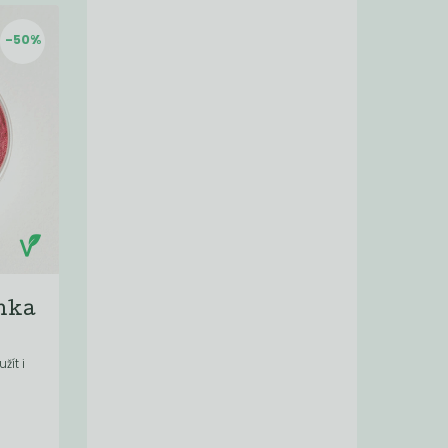
-50%
nka
žít i