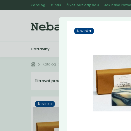
Katalog
O nás
Život bez odpadu
Jak naše rozvo
Novinka
Potraviny
Drogerie
Kosmetika
Katalog
Mýdla
Filtrovat produkty
27
Dopo
Novinka
Novi