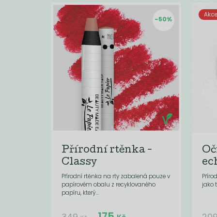
Akc
-50%
Přírodní rtěnka -
Oč
Classy
ec
Přírodní rtěnka na rty zabalená pouze v
Příro
papírovém obalu z recyklovaného
jako 
papíru, který...
Do košíku:
175
(175
)
Kč
349
20