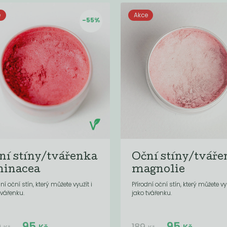
e
Akce
-55%
ní stíny/tvářenka
Oční stíny/tváře
hinacea
magnolie
dní oční stín, který můžete využít i
Přírodní oční stín, který můžete vyu
tvářenku.
jako tvářenku.
Do košíku:
Do košíku:
95
95
(95
)
(95
)
Kč
Kč
9
189