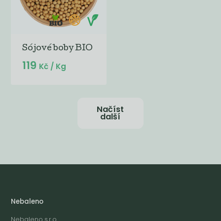
Sójové boby BIO
119
Kč
/ Kg
Načíst
další
Nebaleno
Nebaleno s.r.o.