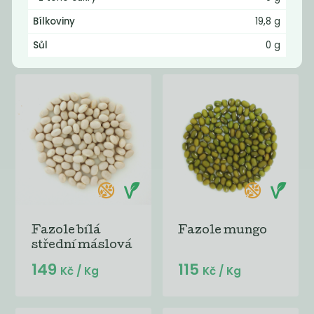
beluga BIO
velká BIO
Bílkoviny
19,8 g
179
119
Kč
/ Kg
Kč
/ Kg
Sůl
0 g
Fazole bílá
Fazole mungo
střední máslová
149
115
Kč
/ Kg
Kč
/ Kg