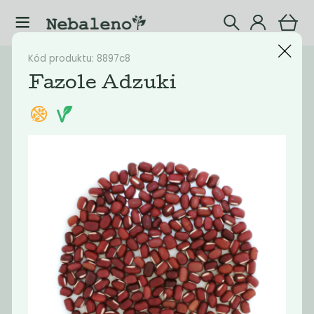
Kód produktu: 8897c8
Katalog
Potraviny
Fazole Adzuki
Filtrovat produkty
16
Doporučené
Nejlevnější
Nejdražší
Nejprodávaněj