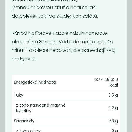
jemnou oříškovou chuť a hodí se jak
do polévek tak i do studených salátů.
Návod k přípravě: Fazole Adzuki namočte
Cizrna BIO
červená čočka
půlená
alespoň na 8 hodin. Vařte do měkka cca 45
145
89
Kč
/ Kg
Kč
/ Kg
minut. Fazole se nerozvaří, ale ponechají svůj
hezký tvar.
Novinka
1377 kJ/ 329
Energetická hodnota
kcal
Tuky
0,5 g
z toho nasycené mastné
0,2 g
kyseliny
Sacharidy
63 g
z toho cukry
0 g
Čočka černá
Čočka zelená