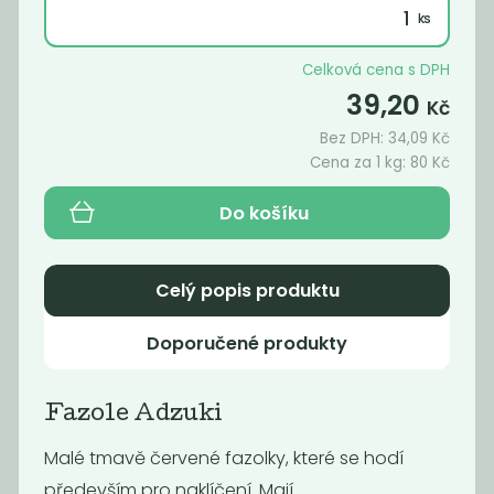
Celková cena s DPH
39,20
Kč
Bez DPH:
34,09
Kč
Cena za 1 kg:
80
Kč
Do košíku
Fazole Borlotti
černá fazole
Celý popis produktu
129
69
Kč
/ Kg
Kč
/ Kg
Doporučené produkty
Fazole Adzuki
Malé tmavě červené fazolky, které se hodí
především pro naklíčení. Mají