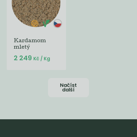
Kardamom
mletý
2 249
Kč
/ Kg
Načíst
další