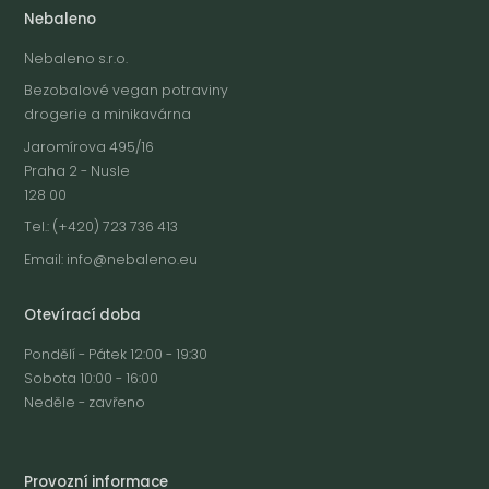
Nebaleno
Nebaleno s.r.o.
Bezobalové vegan potraviny
drogerie a minikavárna
Jaromírova 495/16
Praha 2 - Nusle
128 00
Tel.: (+420) 723 736 413
Email:
info@nebaleno.eu
Otevírací doba
Pondělí - Pátek 12:00 - 19:30
Sobota 10:00 - 16:00
Neděle - zavřeno
Provozní informace