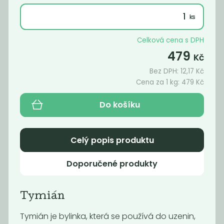
Celková cena s DPH
479
Kč
Bez DPH:
12,17
Kč
Cena za 1 kg:
479
Kč
Do košíku
Bobkový list
BIO Chilli
Celý popis produktu
celý
drcené
790
689
Kč
/ Kg
Kč
/ Kg
Doporučené produkty
Tymián
Novinka
Tymián je bylinka, která se používá do uzenin,