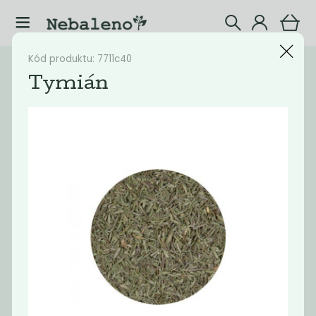
Kód produktu: 7711c40
Katalog
Potraviny
Tymián
Filtrovat produkty
43
Doporučené
Nejlevnější
Nejdražší
Nejprodávaněj