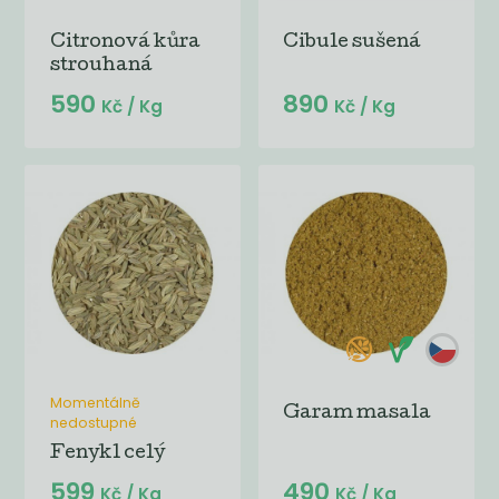
Citronová kůra
Cibule sušená
strouhaná
590
890
Kč
/ Kg
Kč
/ Kg
Momentálně
Garam masala
nedostupné
Fenykl celý
599
490
Kč
/ Kg
Kč
/ Kg