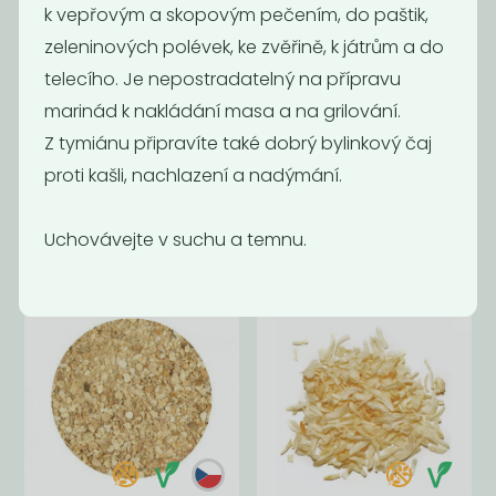
k vepřovým a skopovým pečením, do paštik,
zeleninových polévek, ke zvěřině, k játrům a do
telecího. Je nepostradatelný na přípravu
marinád k nakládání masa a na grilování.
Z tymiánu připravíte také dobrý bylinkový čaj
Chilli mleté
Sušený česnek
proti kašli, nachlazení a nadýmání.
granulovaný
400
599
Kč
/ Kg
Kč
/ Kg
Uchovávejte v suchu a temnu.