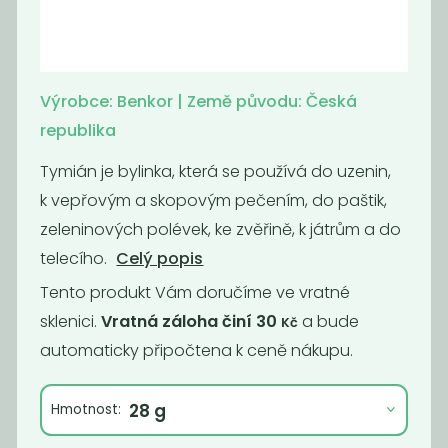
Americké
Badyán celý
brambory bez
glutamanu
Výrobce: Benkor | Země původu: Česká
570
1 599
republika
Kč
/ Kg
Kč
/ Kg
Tymián je bylinka, která se používá do uzenin,
k vepřovým a skopovým pečením, do paštik,
zeleninových polévek, ke zvěřině, k játrům a do
telecího.
Celý popis
Tento produkt Vám doručíme ve vratné
sklenici.
Vratná záloha činí 30
a bude
Kč
automaticky připočtena k ceně nákupu.
Badyán mletý
Bazalka
Hmotnost:
899
790
Kč
/ Kg
Kč
/ Kg