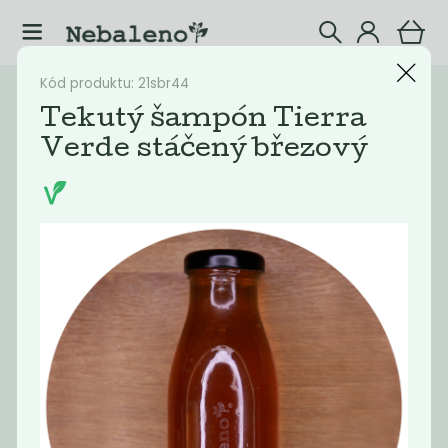
Kód produktu: 21sbr44
Katalog
Šampóny
Tekutý šampón Tierra
Verde stáčený březový
Filtrovat produkty
4
Doporučené
Nejlevnější
Nejdražší
Nejprodávaněj