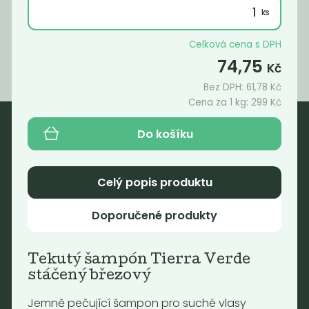
199
690
Kč
/ Kg
Kč
/ Kg
Celková cena s DPH
74,75
Kč
Bez DPH:
61,78
Kč
Cena za 1 kg:
299
Kč
Do košíku
Nebaleno
Nebaleno s.r.o.
Celý popis produktu
Bezobalové vegan potraviny
Doporučené produkty
drogerie a minikavárna
Jaromírova 495/16
Praha 2 - Nusle
Tekutý šampón Tierra Verde
128 00
stáčený březový
Tel.: (+420) 723 736 413
Jemně pečující šampon pro suché vlasy
Email:
info@nebaleno.eu