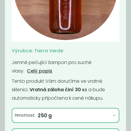
Momentálně
Tekutý šampón
nedostupné
Tierra Verde...
Tekutý šampón
Tierra Verde...
299
299
Kč
/ Kg
Kč
/ Kg
Výrobce: Tierra Verde
Jemně pečující šampon pro suché
vlasy.
Celý popis
Tento produkt Vám doručíme ve vratné
sklenici.
Vratná záloha činí 30
a bude
Kč
automaticky připočtena k ceně nákupu.
Hmotnost:
Tekuté mýdlo
Hygienický gel
na ruce Tierra...
na ruce