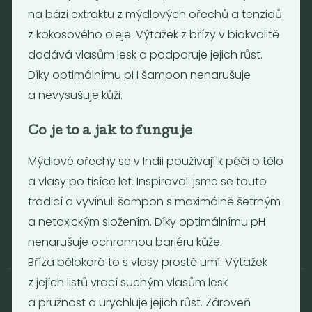
na bázi extraktu z mýdlových ořechů a tenzidů
Otevírací doba
z kokosového oleje. Výtažek z břízy v biokvalitě
dodává vlasům lesk a podporuje jejich růst.
Pondělí - Pátek 12:00 - 19:30
Sobota 10:00 - 16:00
Díky optimálnímu pH šampon nenarušuje
Neděle - zavřeno
a nevysušuje kůži.
Co je to a jak to funguje
Provozní informace
Mýdlové ořechy se v Indii používají k péči o tělo
Obchodní podmínky
a vlasy po tisíce let. Inspirovali jsme se touto
Reklamační formulář
GDPR
tradicí a vyvinuli šampon s maximálně šetrným
Kolektiv
a netoxickým složením. Díky optimálnímu pH
nenarušuje ochrannou bariéru kůže.
Bříza bělokorá to s vlasy prostě umí. Výtažek
z jejích listů vrací suchým vlasům lesk
a pružnost a urychluje jejich růst. Zároveň