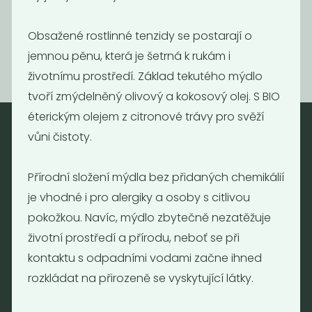
299
690
Kč
/ Kg
Kč
/ Kg
Obsažené rostlinné tenzidy se postarají o
jemnou pěnu, která je šetrná k rukám i
životnímu prostředí. Základ tekutého mýdlo
tvoří zmýdelněný olivový a kokosový olej. S BIO
éterickým olejem z citronové trávy pro svěží
vůni čistoty.
Nebaleno
Přírodní složení mýdla bez přidaných chemikálií
Nebaleno s.r.o.
je vhodné i pro alergiky a osoby s citlivou
Bezobalové vegan potraviny
pokožkou. Navíc, mýdlo zbytečně nezatěžuje
drogerie a minikavárna
životní prostředí a přírodu, neboť se při
Jaromírova 495/16
Praha 2 - Nusle
kontaktu s odpadními vodami začne ihned
128 00
rozkládat na přirozeně se vyskytující látky.
Tel.: (+420) 723 736 413
Email:
info@nebaleno.eu