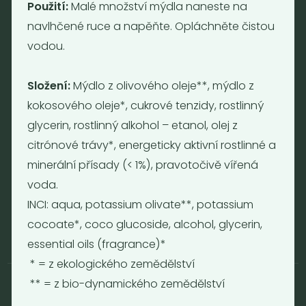
Použití:
Malé množství mýdla naneste na
navlhčené ruce a napěňte. Opláchněte čistou
Otevírací doba
vodou.
Pondělí - Pátek 12:00 - 19:30
Sobota 10:00 - 16:00
Složení:
Mýdlo z olivového oleje**, mýdlo z
Neděle - zavřeno
kokosového oleje*, cukrové tenzidy, rostlinný
glycerin, rostlinný alkohol – etanol, olej z
Provozní informace
citrónové trávy*, energeticky aktivní rostlinné a
Obchodní podmínky
minerální přísady (< 1%), pravotočivě vířená
Reklamační formulář
voda.
GDPR
INCI: aqua, potassium olivate**, potassium
Kolektiv
cocoate*, coco glucoside, alcohol, glycerin,
essential oils (fragrance)*
* = z ekologického zemědělství
** = z bio-dynamického zemědělství