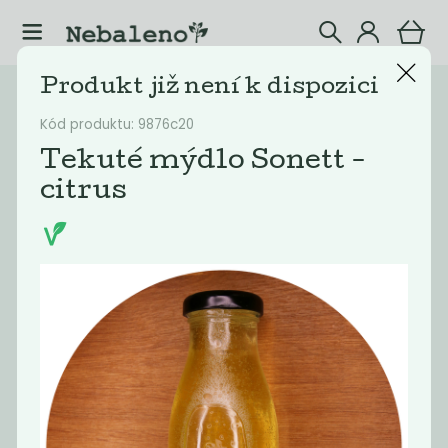
Produkt již není k dispozici
Katalog
Mýdla
Kód produktu: 9876c20
Filtrovat produkty
4
Tekuté mýdlo Sonett -
citrus
Doporučené
Nejlevnější
Nejdražší
Nejprodávaněj