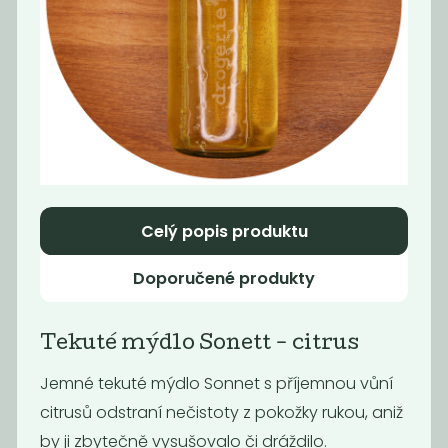
Tekutý šampón
Tekuté mýdlo
Tierra Verde...
na ruce Tierra...
299
199
Kč
/ Kg
Kč
/ Kg
Celý popis produktu
Doporučené produkty
Tekuté mýdlo Sonett - citrus
Momentálně
Jemné tekuté mýdlo Sonnet s příjemnou vůní
Hygienický gel
nedostupné
na ruce
citrusů odstraní nečistoty z pokožky rukou, aniž
Tekutý šampón
by ji zbytečně vysušovalo či dráždilo.
Tierra Verde...