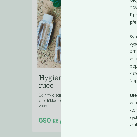
Ole
nav
E
p
pře
Syn
vys
při
vho
pop
kůž
Hygienický gel na
Nap
ruce
Ole
Účinný a zároveň k pokožce šetrný gel
pro důkladné očištění rukou bez použití
vel
vody....
kte
sys
Do košíku:
690
(69
)
Kč
Kč
/ Kg
zra