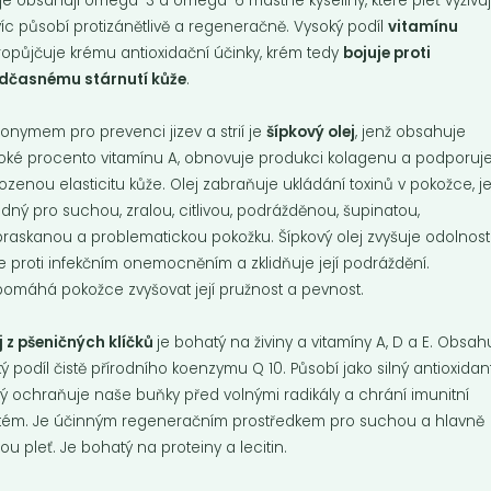
je obsahují omega-3 a omega-6 mastné kyseliny, které pleť vyživuj
íc působí protizánětlivě a regeneračně. Vysoký podíl
vitamínu
ropůjčuje krému antioxidační účinky, krém tedy
bojuje proti
dčasnému stárnutí kůže
.
onymem pro prevenci jizev a strií je
šípkový olej
, jenž obsahuje
oké procento vitamínu A, obnovuje produkci kolagenu a podporuj
rozenou elasticitu kůže. Olej zabraňuje ukládání toxinů v pokožce, j
dný pro suchou, zralou, citlivou, podrážděnou, šupinatou,
raskanou a problematickou pokožku. Šípkový olej zvyšuje odolnost
e proti infekčním onemocněním a zklidňuje její podráždění.
omáhá pokožce zvyšovat její pružnost a pevnost.
j z pšeničných klíčků
je bohatý na živiny a vitamíny A, D a E. Obsah
ký podíl čistě přírodního koenzymu Q 10. Působí jako silný antioxidant
rý ochraňuje naše buňky před volnými radikály a chrání imunitní
tém. Je účinným regeneračním prostředkem pro suchou a hlavně
lou pleť. Je bohatý na proteiny a lecitin.