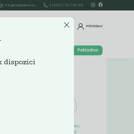
info@nebaleno.eu
(+420) 723 736 413
dat
Přihlášení
m
Cena celkem
Pokladna
í
0
Kč
k dispozici
Obsah košíku
ší
Obsah košíku
je prázdný