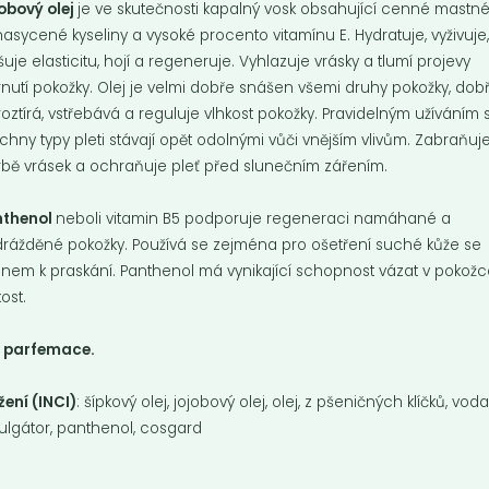
obový olej
je ve skutečnosti kapalný vosk obsahující cenné mastn
asycené kyseliny a vysoké procento vitamínu E. Hydratuje, vyživuje
šuje elasticitu, hojí a regeneruje. Vyhlazuje vrásky a tlumí projevy
rnutí pokožky. Olej je velmi dobře snášen všemi druhy pokožky, dob
roztírá, vstřebává a reguluje vlhkost pokožky. Pravidelným užíváním 
chny typy pleti stávají opět odolnými vůči vnějším vlivům. Zabraňuj
cí doba
Provozní informace
Platební metody
rbě vrásek a ochraňuje pleť před slunečním zářením.
Obchodní podmínky
Pátek 12:00 - 19:30
nthenol
neboli vitamin B5 podporuje regeneraci namáhané a
:00 - 16:00
Reklamační formulář
zavřeno
rážděné pokožky. Používá se zejména pro ošetření suché kůže se
GDPR
onem k praskání. Panthenol má vynikající schopnost vázat v pokož
Kolektiv
kost.
z parfemace.
analýze
m cookies a použití
izaci a cílenou
žení (INCI)
: šípkový olej, jojobový olej, olej, z pšeničných klíčků, voda
lgátor, panthenol, cosgard
ím s použitím