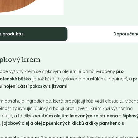
s produktu
Doporučen
Momentálně nedostupné
kuté mýdlo na
ípkový krém
Tekutý šampón
ce Tierra...
Tierra Verde...
oce výživný krém se šípkovým olejem je přímo vyrobený
pro
é mýdlo, které nevysušuje a
otenské bříško
, jehož kůže je vystavena neustálému napínání, a
pr
ždí. Obsahuje extrakt z
Jemně pečující šampon pro ma
vých ořechů a další...
vlasy.
ší hojení částí pokožky s jizvami
.
m obsahuje ingredience, které propůjčují kůži větší elasticitu, vláčno
Do košíku:
9
299
(59,70
)
Kč
Kč
/ Kg
Kč
/ Kg
lnost, zpevňující účinky a bojují proti jizvení. Krém kůži významně
ratuje, a to díky
kvalitním olejům lisovaným za studena – šípkov
j, jojobový olej a olej z pšeničných klíčků a díky panthenolu
.