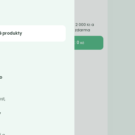
Nakupte ještě za 2 000
a
Kč
získáte dopravu zdarma
é produkty
K pokladně : 0
Kč
o
stné
st,
ý