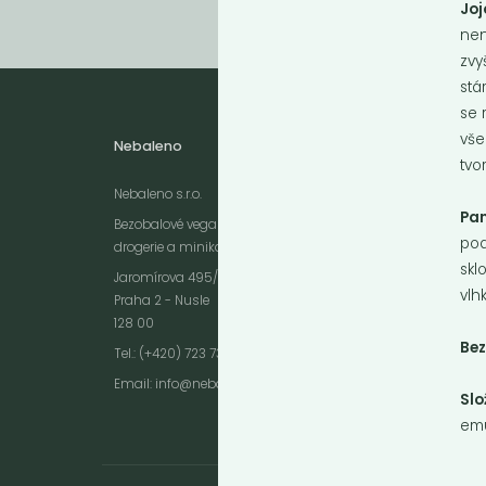
Joj
nen
zvy
stá
se 
vše
Nebaleno
Otevíra
tvo
Nebaleno s.r.o.
Pondělí - 
Pa
Sobota 10
Bezobalové vegan potraviny
Neděle - 
pod
drogerie a minikavárna
skl
Jaromírova 495/16
vlh
Praha 2 - Nusle
128 00
Be
Webové stránky používají k poskytování služeb, personalizaci reklam a 
Tel.: (+420) 723 736 413
návštěvnosti soubory cookies. Následující volbou souhlasíte s využívání
Email:
info@nebaleno.eu
údajů o vašem chování na webu pro zobrazení cílené reklamy. Personal
Slo
reklamu si můžete kdykoliv vypnout nebo upravit.
emu
více informací &
Souhlas
vypnout