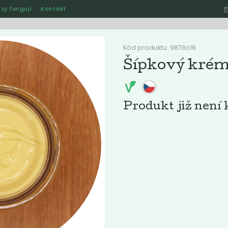
zy fungují
Kontakt
Hle
Kód produktu: 9876c16
Šípkový kré
Ostatní
Akce
Jak naše rozvozy funguj
Produkt již není 
ručené
Nejlevnější
Nejdražší
Nejprodávanější
Nejnověj