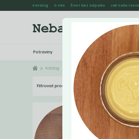
Katalog
O nás
Život bez odpadu
Jak naše rozvo
Potraviny
Drogerie
Kosmetika
Katalog
Kosmetika
Kosmetika - vážená
Filtrovat produkty
4
Dopo