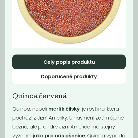
Momentálně
Quinoa barevná
nedostupné
Bio
Pohanka
lámanka BIO
199
75
Kč
/ Kg
Kč
/ Kg
Celý popis produktu
Doporučené produkty
Quinoa červená
Quinoa, neboli
merlík čilský
, je rostlina, která
pochází z Jižní Ameriky. U nás není zatím úplně
běžná, ale pro lidi v Jižní Americe má stejný
Pohanka
Pohanka
význam
jako pro nás pšenice
. Quinoa vypadá
loupaná světlá
loupaná hnědá