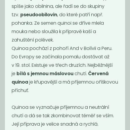
BIO
spíše jako obilnina, ale řadí se do skupiny
145
59
tzv.
pseudoobilovin
, do které patří např.
Kč
/ Kg
Kč
/ Kg
pohanka. Ze semen quinoi se dříve mlela
mouka nebo sloužila k přípravě kaší a
zahuštění polévek.
Quinoa pochází z pohoří And v Bolívii a Peru.
Do Evropy se začínala pomalu dostávat až
v 19. stol. Existuje ve třech druzích. Nejběžnější
je
bílá s jemnou máslovou
chutí.
Červená
quinoa
je křupavější a má příjemnou oříškovou
příchuť.
Bulgur hrubý
Bulgur pšeničný
celozrnný
BIO
Quinoa se vyznačuje příjemnou a neutrální
63
74
Kč
/ Kg
Kč
/ Kg
chutí a dá se tak zkombinovat téměř se vším.
Její příprava je velice snadná a rychlá.