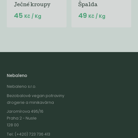
Ječné kroupy
Špalda
45
49
Kč
/ Kg
Kč
/ Kg
Nebaleno
Nebaleno s.r.o.
Bezobalové vegan potraviny
drogerie a minikavárna
Jaromírova 495/16
Praha 2 - Nusle
128 00
Tel.: (+420) 723 736 413