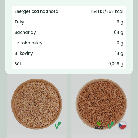
Energetická hodnota
1541 kJ/368 kcal
Tuky
6 g
Momentálně
Kuskus
nedostupné
Sacharidy
64 g
špaldový
Kuskus
celozrnný BIO
z toho cukry
0 g
celozrnný
Bílkoviny
14 g
195
79
Kč
/ Kg
Kč
Sůl
0,006 g