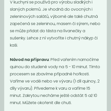
V kuchyni se používá pro výrobu sladkých i
slaných pokrmů. Je vhodná do ovocných i
zeleninových salátů, výborně ale také chutná
zapečená se zeleninou, masem či sýrem, nebo
se může přidat do těsta na lívanečky a
sušenky. Lehce z ní vytvoříte i chutný nákyp či
kaši.
Bulgur špaldový
Jáhly
BIO
Návod na přípravu
: Před vařením namočíme
195
59
Kč
/ Kg
Kč
/ Kg
quinou do studené vody na 5 - 10 minut. Tímto
procesem se zbavíme případné hořkosti.
Vaříme ve vodě nebo ve vývaru (1 díl quinoy, 2
díly vývaru). Přivedeme k varu a vaříme 15
minut. Zakrytou necháme ještě odstát 5 až 10
minut. Můžete okořenit dle chuti.