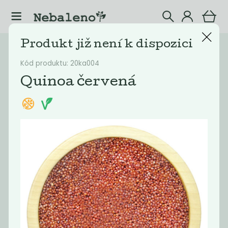
Produkt již není k dispozici
Katalog
Potraviny
Kód produktu: 20ka004
Filtrovat produkty
12
Quinoa červená
Doporučené
Nejlevnější
Nejdražší
Nejprodávaněj