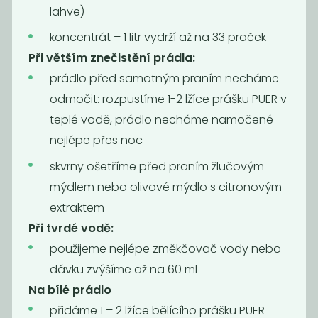
lahve)
koncentrát – 1 litr vydrží až na 33 praček
Při větším znečistění prádla:
prádlo před samotným praním necháme
odmočit: rozpustíme 1-2 lžíce
prášku PUER
v
teplé vodě, prádlo necháme namočené
nejlépe přes noc
skvrny ošetříme před praním
žlučovým
Gel na nádobí
Oplach do
Tierra Verde
myčky -
mýdlem
nebo
olivové mýdlo s citronovým
Leštidlo
extraktem
189
189
Kč
/ Kg
Kč
/ Kg
Při tvrdé vodě:
použijeme nejlépe
změkčovač vody
nebo
dávku zvýšíme až na 60 ml
Na bílé prádlo
přidáme 1 – 2 lžíce bělícího
prášku PUER