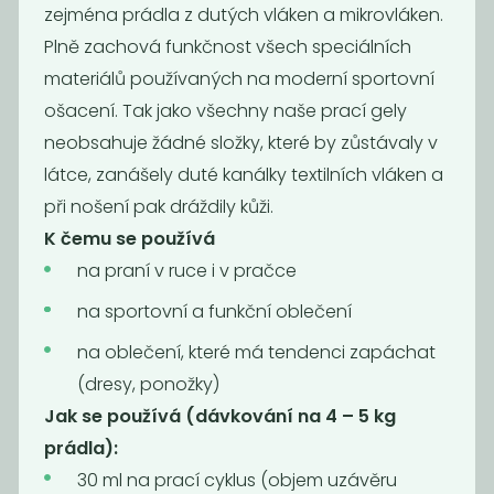
zejména prádla z dutých vláken a mikrovláken.
Prací gel vavřín
Prací gel
pomeranč
Plně zachová funkčnost všech speciálních
169
169
materiálů používaných na moderní sportovní
Kč
/ Kg
Kč
/ Kg
ošacení. Tak jako všechny naše prací gely
neobsahuje žádné složky, které by zůstávaly v
látce, zanášely duté kanálky textilních vláken a
při nošení pak dráždily kůži.
K čemu se používá
na praní v ruce i v pračce
na sportovní a funkční oblečení
na oblečení, které má tendenci zapáchat
(dresy, ponožky)
Prací gel
Prací gel
sensitive
levandule
Jak se používá (dávkování na 4 – 5 kg
169
169
prádla):
Kč
/ Kg
Kč
/ Kg
30 ml na prací cyklus (objem uzávěru