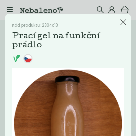
Kód produktu: 2304c13
Katalog
Drogerie
Prací gel na funkční
prádlo
Filtrovat produkty
16
Doporučené
Nejlevnější
Nejdražší
Nejprodávaněj